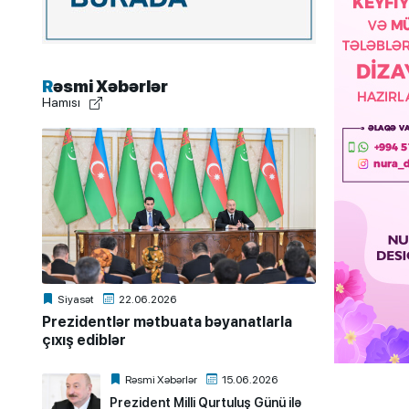
Rəsmi Xəbərlər
Hamısı
Siyasət
22.06.2026
Prezidentlər mətbuata bəyanatlarla
çıxış ediblər
Rəsmi Xəbərlər
15.06.2026
Prezident Milli Qurtuluş Günü ilə