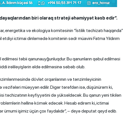
dayaqlarından biri olaraq strateji əhəmiyyət kəsb edir”.
lar, energetika və ekologiya komitəsinin “İstilik təchizatı haqqında”
l etdiyi ictimai dinləmədə komitənin sədr müavini Fatma Yıldırım
l edilməsi təbii qanunauyğunluqdur. Bu qanunların qəbul edilməsi
ciddi irəliləyişlərin əldə edilməsinə səbəb olub.
tənzimlənməsində dövlət orqanlarının və tənzimləyicinin
 və vəzifələri müəyyən edilir. Digər tərəfdən isə, düşünürəm ki,
isi təchizatının keyfiyyətini də yüksəldəcək. Bu qanun yeni tikilən
yi problemlərin həllinə kömək edəcək. Hesab edirəm ki, ictimai
iflər ümumi işimiz üçün çox faydalıdır”, – deyə deputat qeyd edib.