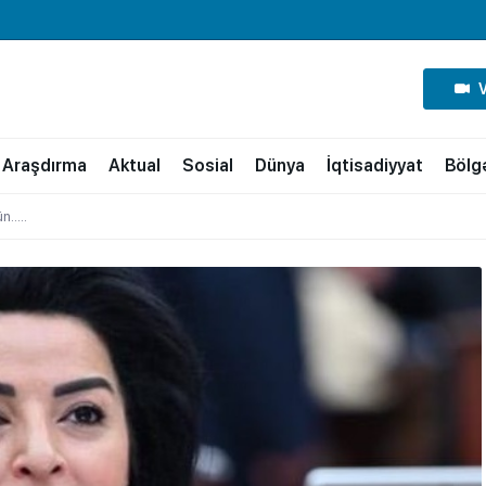
Araşdırma
Aktual
Sosial
Dünya
İqtisadiyyat
Bölg
ün…..