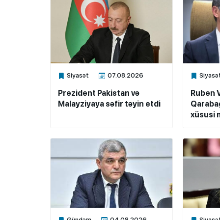
Siyasət
07.08.2026
Siyasə
Xalq.Online
Xalq.Onli
Prezident Pakistan və
Ruben 
Malayziyaya səfir təyin etdi
Qarabağ
xüsusi m
Gündəm
04.08.2026
Siyasə