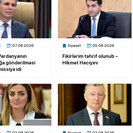
t
07.08.2026
Siyasət
05.08.2026
ne
Xalq.Online
Vardanyanın
Fikirlərim təhrif olunub –
a göndərilməsi
Hikmət Hacıyev
issiya idi
t
02.08.2026
Siyasət
02.08.2026