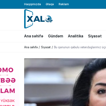
Haqqımızda
Əlaqə
Reklam
XALQ.ONLINE
ONLAYN PLATFORMA
Ana səhifə
Gündəm
Analitika
Siyasət
Ana səhifə
Siyasət
Bu qanunun qəbulu vətəndaşlarımız üç