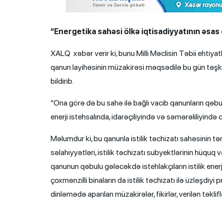
“Energetika sahəsi ölkə iqtisadiyyatının əsas 
XALQ xəbər verir ki, bunu Milli Məclisin Təbii ehtiyat
qanun layihəsinin müzakirəsi məqsədilə bu gün təşki
bildirib.
“Ona görə də bu sahə ilə bağlı vacib qanunların qəbu
enerji istehsalında, idarəçiliyində və səmərəliliyində 
Məlumdur ki, bu qanunla istilik təchizatı sahəsinin 
səlahiyyətləri, istilik təchizatı subyektlərinin hüquq
qanunun qəbulu gələcəkdə istehlakçıların istilik enerj
çoxmənzilli binaların da istilik təchizatı ilə üzləşdi
dinləmədə aparılan müzakirələr, fikirlər, verilən təkl