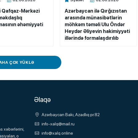
ne
Xalq.Online
i Qafqaz-Mərkəzi
Azərbaycan ilə Qırğızıstan
məkdaşlıq
arasında münasibətlərin
masının əhəmiyyəti
möhkəm təməli Ulu Öndər
Heydər Əliyevin hakimiyyəti
illərində formalaşdırılıb
AHA ÇOX YÜKLƏ
Əlaqə
Azərbaycan Bakı, Azadlıq pr.82
info-xalq@mail.ru
 xəbərlərini,
info@xalq.online
siyaları, o