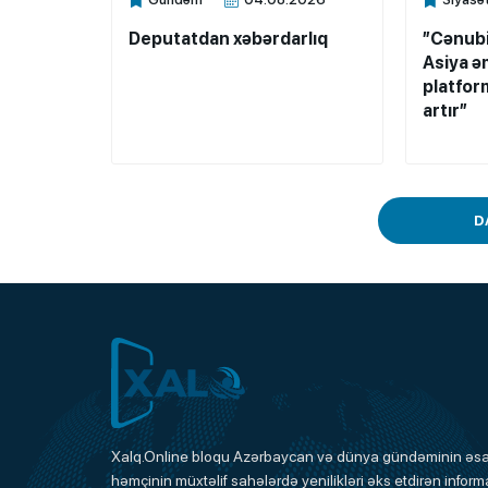
Xalq.Online
Xalq.Onli
Deputatdan xəbərdarlıq
”Cənub
Asiya ə
platfor
artır”
D
Xalq.Online
Xalq.Online bloqu Azərbaycan və dünya gündəminin əsas
həmçinin müxtəlif sahələrdə yenilikləri əks etdirən informa