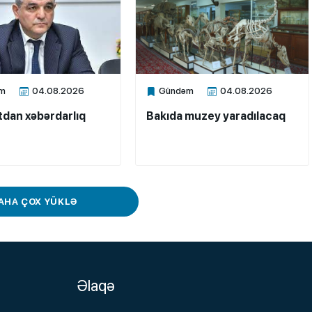
m
04.08.2026
Gündəm
04.08.2026
ne
Xalq.Online
dan xəbərdarlıq
Bakıda muzey yaradılacaq
AHA ÇOX YÜKLƏ
Əlaqə