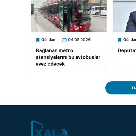
Gündəm
04.08.2026
Gündə
Xalq.Online
Xalq.Onli
Bağlanan metro
Deputat
stansiyalarını bu avtobuslar
əvəz edəcək
D