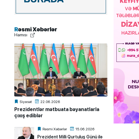
Rəsmi Xəbərlər
Hamısı
Siyasət
22.06.2026
Prezidentlər mətbuata bəyanatlarla
çıxış ediblər
Rəsmi Xəbərlər
15.06.2026
Prezident Milli Qurtuluş Günü ilə