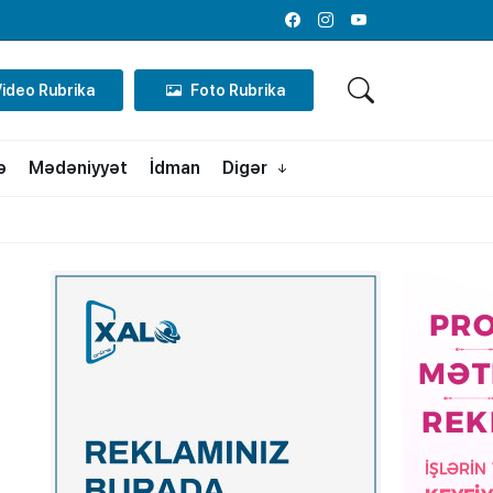
Facebook
Instagram
Youtube
Video Rubrika
Foto Rubrika
ə
Mədəniyyət
İdman
Digər