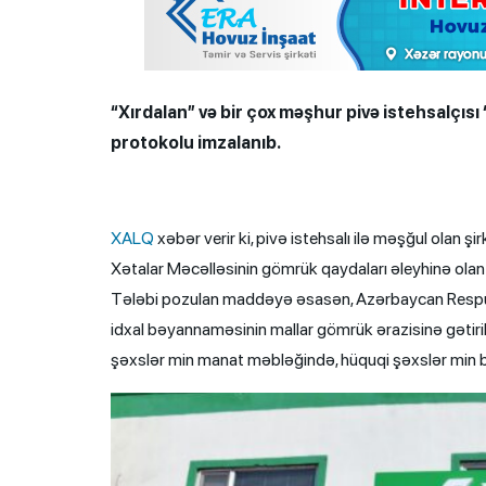
“Xırdalan” və bir çox məşhur pivə istehsalçısı
protokolu imzalanıb.
XALQ
xəbər verir ki, pivə istehsalı ilə məşğul olan 
Xətalar Məcəlləsinin gömrük qaydaları əleyhinə ola
Tələbi pozulan maddəyə əsasən, Azərbaycan Respubl
idxal bəyannaməsinin mallar gömrük ərazisinə gətir
şəxslər min manat məbləğində, hüquqi şəxslər min b