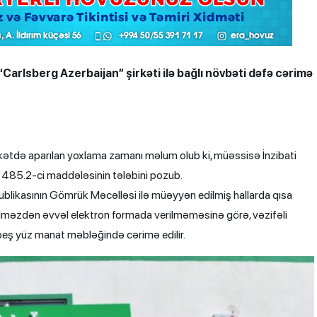
 “Carlsberg Azerbaijan” şirkəti ilə bağlı növbəti dəfə cərimə
şirkətdə aparılan yoxlama zamanı məlum olub ki, müəssisə İnzibati
n 485.2-ci maddələsinin tələbini pozub.
ikasının Gömrük Məcəlləsi ilə müəyyən edilmiş hallarda qısa
ilməzdən əvvəl elektron formada verilməməsinə görə, vəzifəli
eş yüz manat məbləğində cərimə edilir.