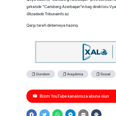
şirkətidir. “Carlsberg Azerbaijan”ın baş direktoru Vy
Əlizadədir.Tribunainfo.az
Qarşı tərəfi dinləməyə hazırıq.
Gündəm
Araşdırma
Sosial
Bizim YouTube kanalımıza abunə olun