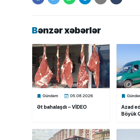
Bənzər xəbərlər
Gündəm
05.08.2026
Gündə
Xalq.Online
Xalq.Onli
Ət bahalaşdı – VİDEO
Azad ed
Böyük Q