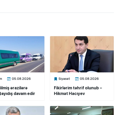
m
05.08.2026
Siyasət
05.08.2026
ne
Xalq.Online
ilmiş ərazilərə
Fikirlərim təhrif olunub –
ayıdış davam edir
Hikmət Hacıyev