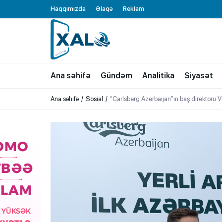
Haqqımızda
Əlaqə
Reklam
XALQ.ONLINE
ONLAYN PLATFORMA
Ana səhifə
Gündəm
Analitika
Siyasət
Ana səhifə
Sosial
“Carlsberg Azerbaijan”ın baş direktoru 