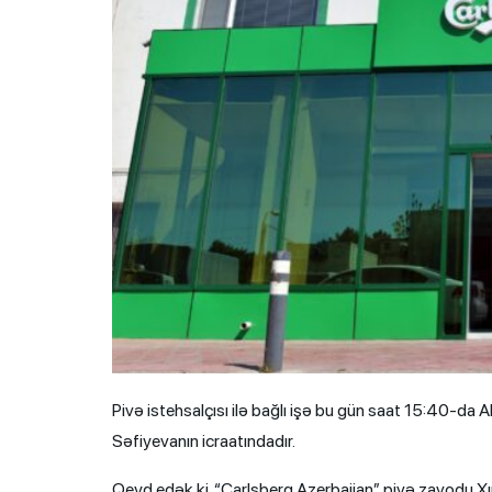
Pivə istehsalçısı ilə bağlı işə bu gün saat 15:40-d
Səfiyevanın icraatındadır.
Qeyd edək ki, “Carlsberg Azerbaijan” pivə zavodu Xı