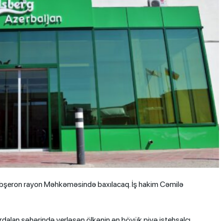
a Abşeron rayon Məhkəməsində baxılacaq. İş hakim Cəmilə
rdalan şəhərində yerləşən ölkənin ən böyük pivə istehsalçı