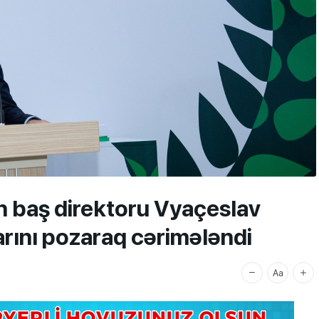
n baş direktoru Vyaçeslav
rını pozaraq cərimələndi