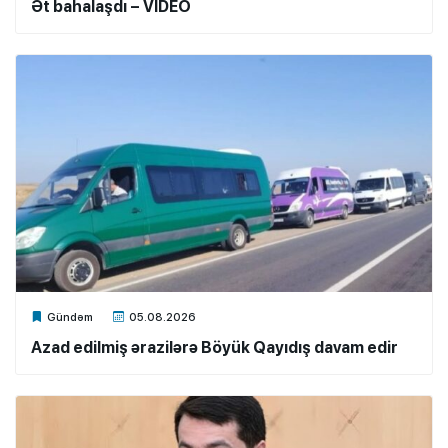
Ət bahalaşdı – VİDEO
Xalq.Online
Gündəm
05.08.2026
Azad edilmiş ərazilərə Böyük Qayıdış davam edir