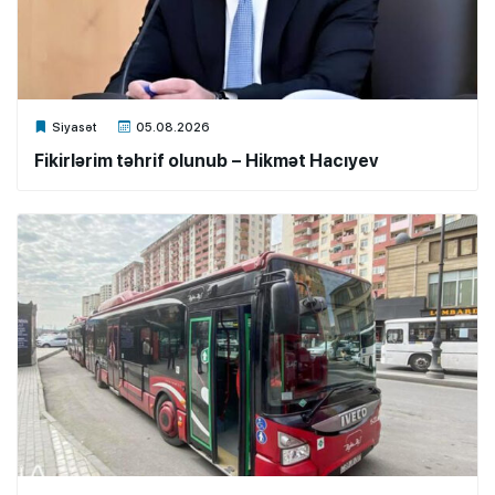
Xalq.Online
Siyasət
05.08.2026
Fikirlərim təhrif olunub – Hikmət Hacıyev