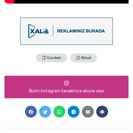
Gündəm
Aktual
Bizim Instagram kanalımıza abunə olun