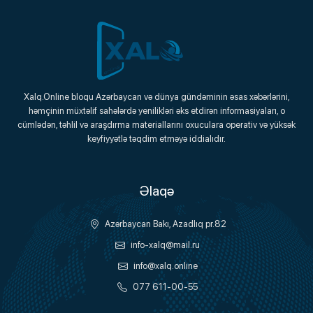
Xalq.Online
Xalq.Online bloqu Azərbaycan və dünya gündəminin əsas xəbərlərini,
həmçinin müxtəlif sahələrdə yenilikləri əks etdirən informasiyaları, o
Onlayn Platforma
cümlədən, təhlil və araşdırma materiallarını oxuculara operativ və yüksək
keyfiyyətlə təqdim etməyə iddialıdır.
Əlaqə
Azərbaycan Bakı, Azadlıq pr.82
info-xalq@mail.ru
info@xalq.online
077 611-00-55