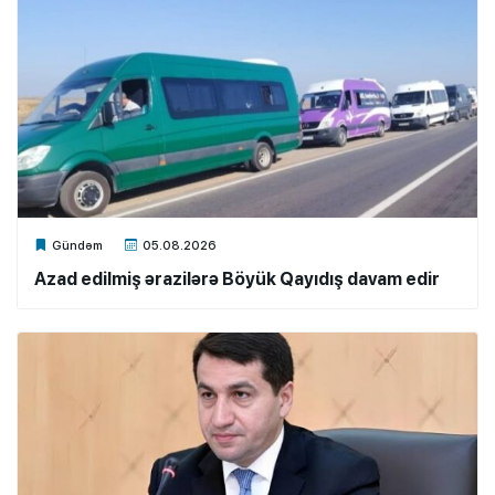
Xalq.Online
Gündəm
05.08.2026
Azad edilmiş ərazilərə Böyük Qayıdış davam edir