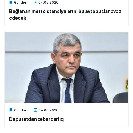
Xalq.Online
Gündəm
04.08.2026
Bağlanan metro stansiyalarını bu avtobuslar əvəz
edəcək
Xalq.Online
Gündəm
04.08.2026
Deputatdan xəbərdarlıq