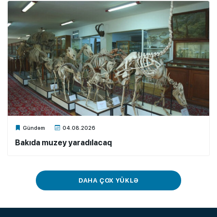
Xalq.Online
Gündəm
04.08.2026
Bakıda muzey yaradılacaq
DAHA ÇOX YÜKLƏ