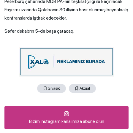
Peterburq şəhərində MDB PA-nın təşkilatçılığı ilə keçiriləcək
Faşizm üzərində Qələbənin 80 illiyinə həsr olunmuş beynəlxalq
konfranslarda iştirak edəcəklər.
Səfər dekabrın 5-də başa çatacaq.
Siyasət
Aktual
Bizim Instagram kanalımıza abunə olun