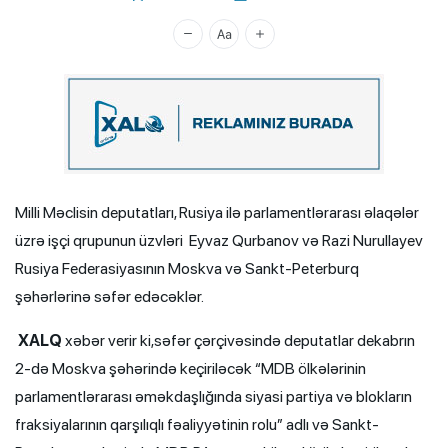
Xalq.Online
Milli Məclisin deputatları, Rusiya ilə parlamentlərarası əlaqələr
üzrə işçi qrupunun üzvləri Eyvaz Qurbanov və Razi Nurullayev
Rusiya Federasiyasının Moskva və Sankt-Peterburq
şəhərlərinə səfər edəcəklər.
XALQ
xəbər verir ki,səfər çərçivəsində deputatlar dekabrın
2-də Moskva şəhərində keçiriləcək “MDB ölkələrinin
parlamentlərarası əməkdaşlığında siyasi partiya və blokların
fraksiyalarının qarşılıqlı fəaliyyətinin rolu” adlı və Sankt-