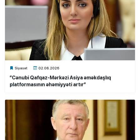
Xalq.Online
Siyasət
02.08.2026
”Cənubi Qafqaz-Mərkəzi Asiya əməkdaşlıq
platformasının əhəmiyyəti artır”