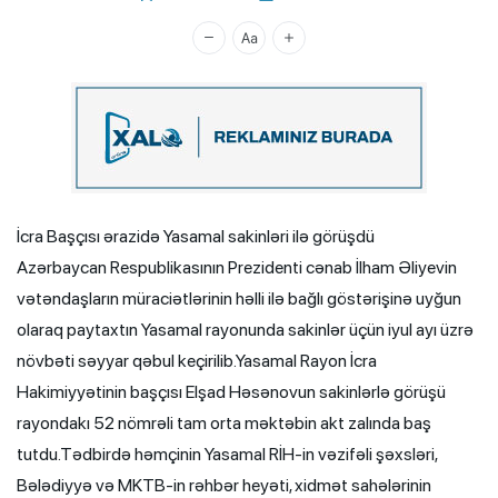
Xalq.Online
İcra Başçısı ərazidə Yasamal sakinləri ilə görüşdü
Azərbaycan Respublikasının Prezidenti cənab İlham Əliyevin
vətəndaşların müraciətlərinin həlli ilə bağlı göstərişinə uyğun
olaraq paytaxtın Yasamal rayonunda sakinlər üçün iyul ayı üzrə
növbəti səyyar qəbul keçirilib.Yasamal Rayon İcra
Hakimiyyətinin başçısı Elşad Həsənovun sakinlərlə görüşü
rayondakı 52 nömrəli tam orta məktəbin akt zalında baş
tutdu.Tədbirdə həmçinin Yasamal RİH-in vəzifəli şəxsləri,
Bələdiyyə və MKTB-in rəhbər heyəti, xidmət sahələrinin