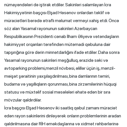
nümayəndələri də iştirak etdilər. Sakinləri salamlayan İcra
Hakimiyyətinin başçısı Elşad Həsənov onlardan təklif və
müraciətləri bərədə ətraflı məlumat verməyi xahiş etdi. Öncə
söz alan Yasamal rayonunun sakinləri Azərbaycan
Respublikasının Prezidenti cənab İlham Əliyevə vətəndaşların
hakimiyyət orqanları tərəfindən mütəmadi qəbuluna dair
tapşırığına görə dərin minnətdarlığını ifadə etdilər. Daha sonra
Yasamal rayonunun sakinləri məşğulluq, ərazidə səki və
avtoparking problemi,mənzil növbəsi, əlillər üçün iş, mənzil-
məişət şəraitinin yaxşılaşdırılması, bina damlarının təmiri,
budama və yaşıllıqların qorunması, bina zirzəmilərinin hüquqi
statusu və müxtəlif sosial məsələləri əhatə edən bir sıra
mövzular qaldırdılar.
İcra başçısı Elşad Həsənov iki saatlıq qəbul zamanı müraciət
edən rayon sakinlərini dinləyərək onların problemlərinin aradan
qaldırılmasına dair RİH əməkdaşlarına və xidmət rəhbərlərinə