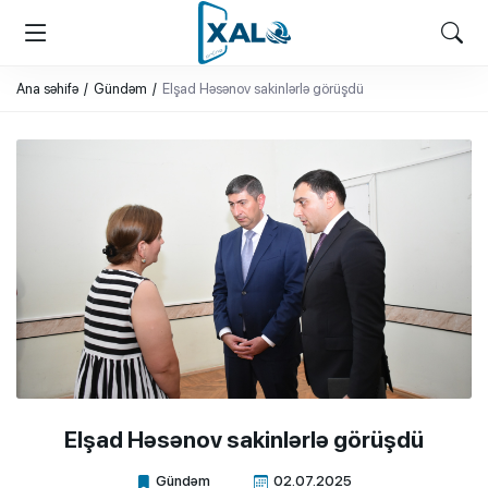
XALQ.ONLINE
ONLAYN PLATFORMA
Ana səhifə
Gündəm
Elşad Həsənov sakinlərlə görüşdü
Elşad Həsənov sakinlərlə görüşdü
Gündəm
02.07.2025