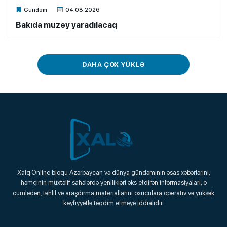
Xalq.Online
Gündəm
04.08.2026
Bakıda muzey yaradılacaq
DAHA ÇOX YÜKLƏ
Xalq.Online
Xalq.Online bloqu Azərbaycan və dünya gündəminin əsas xəbərlərini,
həmçinin müxtəlif sahələrdə yenilikləri əks etdirən informasiyaları, o
Onlayn Platforma
cümlədən, təhlil və araşdırma materiallarını oxuculara operativ və yüksək
keyfiyyətlə təqdim etməyə iddialıdır.