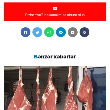
Bizim YouTube kanalımıza abunə olun
Bənzər xəbərlər