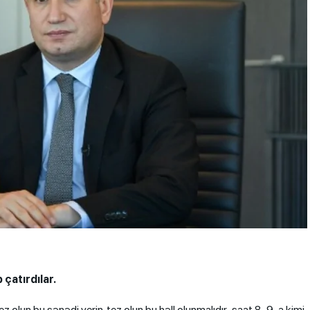
 çatırdılar.
tez olun bu sənədi verin, tez olun bu həll olunmalıdır. saat 8-9-a kimi