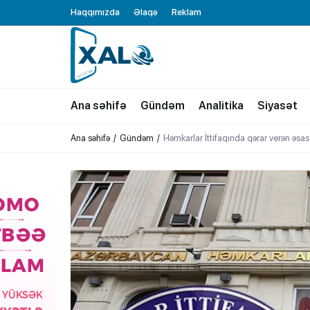
Haqqımızda
Əlaqə
Reklam
XALQ.ONLINE
ONLAYN PLATFORMA
Ana səhifə
Gündəm
Analitika
Siyasət
Ana səhifə
Gündəm
Həmkarlar İttifaqında qərar verən əs