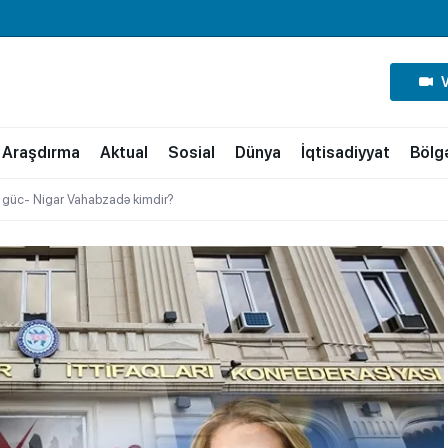
Araşdırma
Aktual
Sosial
Dünya
İqtisadiyyat
Bölg
as güc- Nigar Vahabzadə kimdir?