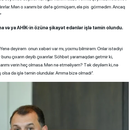
andırırlar. Mən o xanımı bir dəfə görmüşəm, elə pis görmədim. Ancaq
”
na və ya AHİK-in özünə şikayət edənlər işlə təmin olundu.
ir. Yenə deyirəm onun xəbəri var mı, yoxmu bilmirəm. Onlar istədiyi
r bunu çıxarın deyib çıxarırlar. Söhbət yaramaqdan getmir ki,
xtisarımı verin heç olmasa. Mən nə etməliyəm? Tək deyiləm ki, nə
 olsa da işlə təmin olundular. Amma bizə olmadı”.