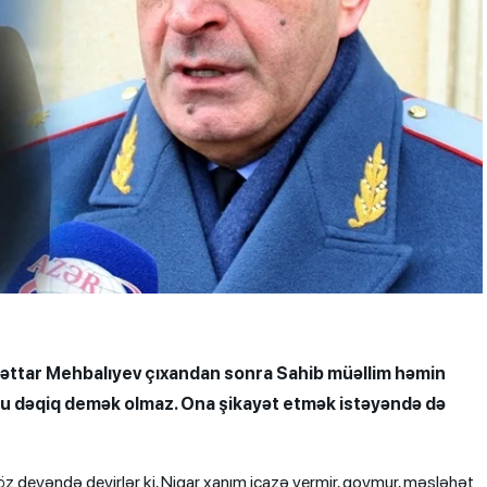
 Səttar Mehbalıyev çıxandan sonra Sahib müəllim həmin
unu dəqiq demək olmaz. Ona şikayət etmək istəyəndə də
r söz deyəndə deyirlər ki, Nigar xanım icazə vermir, qoymur, məsləhət