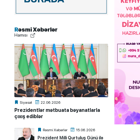
Rəsmi Xəbərlər
Hamısı
Siyasət
22.06.2026
Prezidentlər mətbuata bəyanatlarla
çıxış ediblər
Rəsmi Xəbərlər
15.06.2026
Prezident Milli Qurtuluş Günü ilə