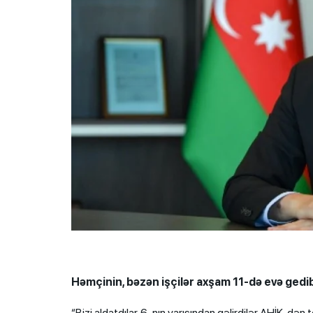
Həmçinin, bəzən işçilər axşam 11-də evə gedib
“Bizi aldatdılar. 6-nın yarısından gəlirdilər AHİK-dən 