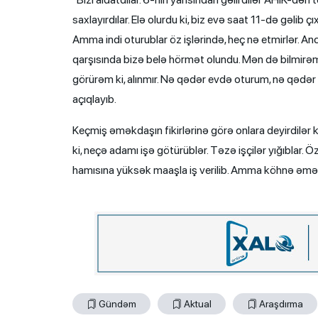
saxlayırdılar. Elə olurdu ki, biz evə saat 11-də gəlib çı
Amma indi oturublar öz işlərində, heç nə etmirlər. An
qarşısında bizə belə hörmət olundu. Mən də bilmir
görürəm ki, alınmır. Nə qədər evdə oturum, nə qədər 
açıqlayıb.
Keçmiş əməkdaşın fikirlərinə görə onlara deyirdilər ki
ki, neçə adamı işə götürüblər. Təzə işçilər yığıblar. 
hamısına yüksək maaşla iş verilib. Amma köhnə əmə
Gündəm
Aktual
Araşdırma