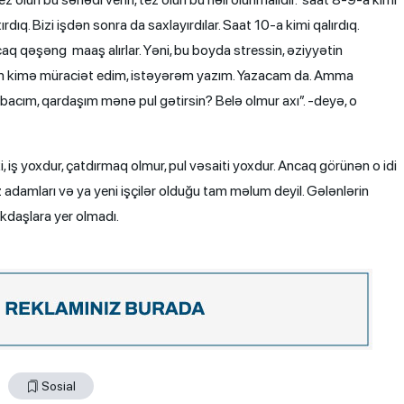
xırdıq. Bizi işdən sonra da saxlayırdılar. Saat 10-a kimi qalırdıq.
caq qəşəng maaş alırlar. Yəni, bu boyda stressin, əziyyətin
əm kimə müraciət edim, istəyərəm yazım. Yazacam da. Amma
bacım, qardaşım mənə pul gətirsin? Belə olmur axı”. -deyə, o
, iş yoxdur, çatdırmaq olmur, pul vəsaiti yoxdur. Ancaq görünən o idi
Öz adamları və ya yeni işçilər olduğu tam məlum deyil. Gələnlərin
kdaşlara yer olmadı.
Sosial