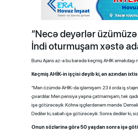
“Necə deyərlər üzümüzə gü
İndi oturmuşam xəstə ada
Bunu Ajans.az-a bu barədə keçmiş AHİK əməkdaşı m
Keçmiş AHİK-in işçisi deyib ki, ən azından ixt
“Mən özümdə AHİK-da işləmişəm. 23 il orda iş stajım v
çıxardılar. Mən pensiya yaşına çatmamışam, tək qadına
işə götürəcəyik. Köhnə işçilərdənəm məndə. Deməli, 
Dedilər ki, sabah işə götürəcəyik. Sonra dedilər ki, s
Onun sözlərinə görə 50 yaşdan sonra işə götü