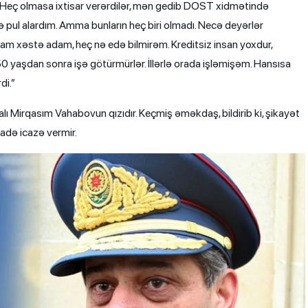
r. Heç olmasa ixtisar verərdilər, mən gedib DOST xidmətində
pul alardım. Amma bunların heç biri olmadı. Necə deyərlər
şam xəstə adam, heç nə edə bilmirəm. Kreditsiz insan yoxdur,
50 yaşdan sonra işə götürmürlər. İllərlə orada işləmişəm. Hansısa
di.”
 Mirqasım Vahabovun qızıdır. Keçmiş əməkdaş, bildirib ki, şikayət
zadə icazə vermir.