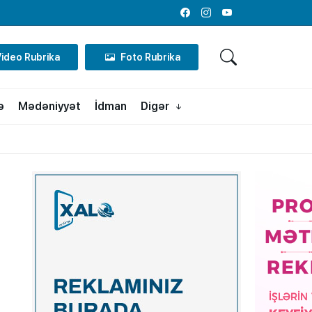
Facebook
Instagram
Youtube
Video Rubrika
Foto Rubrika
ə
Mədəniyyət
İdman
Digər