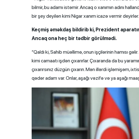
bilmir, bu adamı istəmir. Ancaq o xanımın adını hall
bir şey deyilən kimi Nigar xanım icazə vermir deyirlər.
Keçmiş əməkdaş bildirib ki, Prezident aparatı
Ancaq ona heç bir tədbir görülmədi.
“Qaldı ki, Sahib müəllimə, onun işçilərinin hamısı gəl
kimi camaatı işdən çıxarırlar. Çıxaranda da bu yaramı
çıxarırsınız düzgün çıxarın. Mən illərdi işləmişəm, i
qədər adam var. Onlar, aşağı vəzifə və ya aşağı maaş