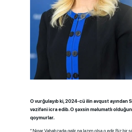
O vurğulayıb ki, 2024-cü ilin avqust ayından
vəzifəni icra edib. O şəxsin məlumatlı olduğ
qoymurlar.
“ Nigar Vahabzadə gəlir, nə lazım olsa o edir. Biz bi