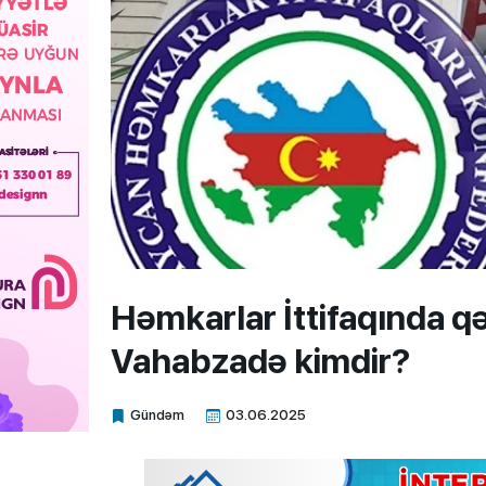
Həmkarlar İttifaqında q
Vahabzadə kimdir?
Gündəm
03.06.2025
Xalq.Online