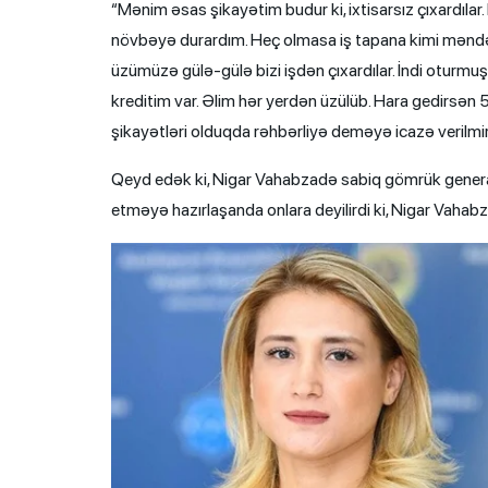
“Mənim əsas şikayətim budur ki, ixtisarsız çıxardıla
növbəyə durardım. Heç olmasa iş tapana kimi məndə 
üzümüzə gülə-gülə bizi işdən çıxardılar. İndi oturmu
kreditim var. Əlim hər yerdən üzülüb. Hara gedirsən 
şikayətləri olduqda rəhbərliyə deməyə icazə verilmir
Qeyd edək ki, Nigar Vahabzadə sabiq gömrük generalı
etməyə hazırlaşanda onlara deyilirdi ki, Nigar Vahab