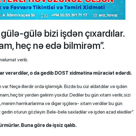
lə-gülə bizi işdən çıxardılar.
m, heç nə edə bilmirəm”.
əlumat verib.
isar verərdilər, o da gedib DOST xidmətinə müraciət edərdi.
ar. Neçə illərdir orda işləmişik. Bizdə bu cür aldatdılar və işdən
m, heç bir yerdən gəlirim yoxdur. Dedilər bu gün xitam verilir, sizi
mənim həmkarlarıma və digər işçilərə- xitam verdilər bu gün.
iz gedin oturun gözləyin. Belə-belə saxladılar və işdən azad elədilər”.
rmürlər. Buna görə də işsiz qalıb.