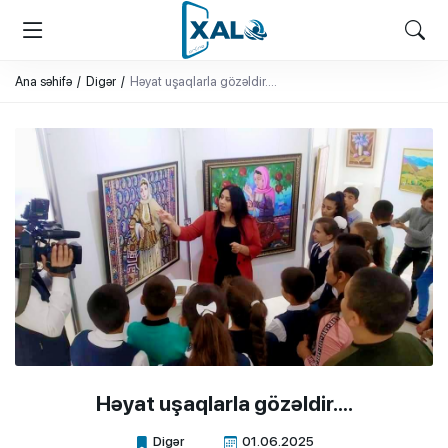
XALQ.ONLINE
ONLAYN PLATFORMA
Ana səhifə
Digər
Həyat uşaqlarla gözəldir….
Həyat uşaqlarla gözəldir….
Digər
01.06.2025