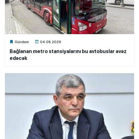
Xalq.Online
Gündəm
04.08.2026
Bağlanan metro stansiyalarını bu avtobuslar əvəz
edəcək