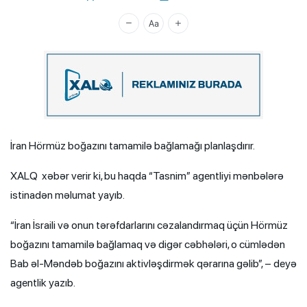
Xalq.Online
İran Hörmüz boğazını tamamilə bağlamağı planlaşdırır.
XALQ xəbər verir ki, bu haqda “Tasnim” agentliyi mənbələrə
istinadən məlumat yayıb.
“İran İsraili və onun tərəfdarlarını cəzalandırmaq üçün Hörmüz
boğazını tamamilə bağlamaq və digər cəbhələri, o cümlədən
Bab əl-Məndəb boğazını aktivləşdirmək qərarına gəlib”, – deyə
agentlik yazıb.