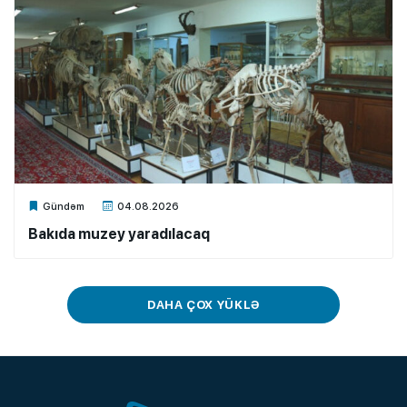
Xalq.Online
Gündəm
04.08.2026
Bakıda muzey yaradılacaq
DAHA ÇOX YÜKLƏ