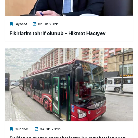
Xalq.Online
Siyasət
05.08.2026
Fikirlərim təhrif olunub – Hikmət Hacıyev
Xalq.Online
Gündəm
04.08.2026