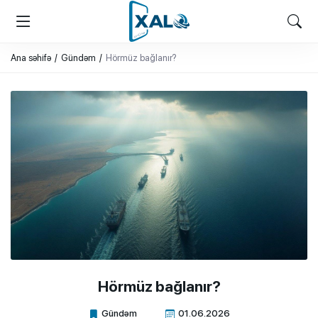
XALQ.ONLINE
ONLAYN PLATFORMA
Ana səhifə
Gündəm
Hörmüz bağlanır?
Hörmüz bağlanır?
Gündəm
01.06.2026