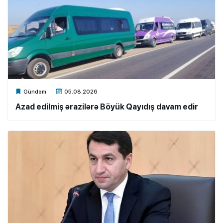
Xalq.Online
Gündəm
05.08.2026
Azad edilmiş ərazilərə Böyük Qayıdış davam edir