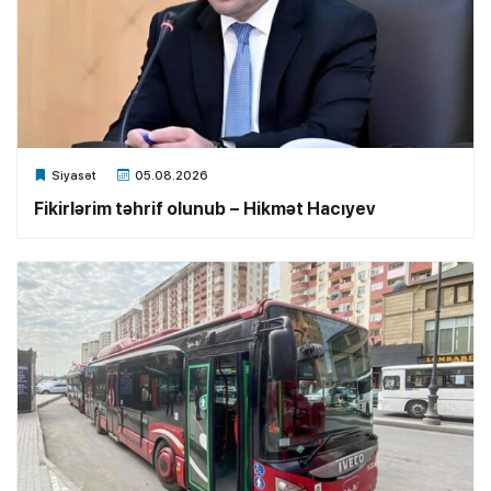
Xalq.Online
Siyasət
05.08.2026
Fikirlərim təhrif olunub – Hikmət Hacıyev