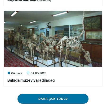
Xalq.Online
Gündəm
04.08.2026
Bakıda muzey yaradılacaq
DAHA ÇOX YÜKLƏ