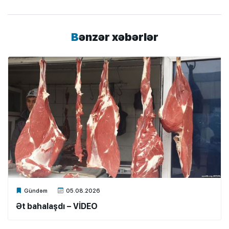
Bənzər xəbərlər
Xalq.Online
Gündəm
05.08.2026
Ət bahalaşdı – VİDEO