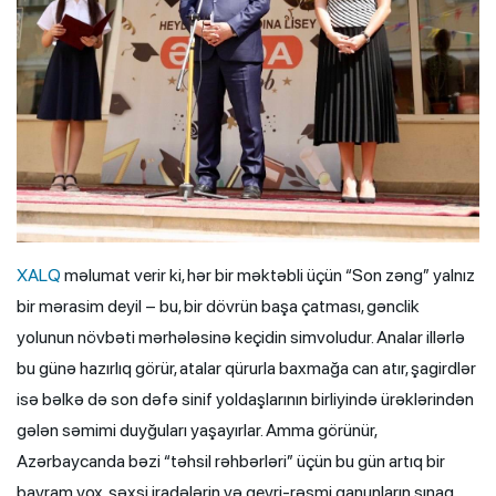
XALQ
məlumat verir ki, hər bir məktəbli üçün “Son zəng” yalnız
bir mərasim deyil – bu, bir dövrün başa çatması, gənclik
yolunun növbəti mərhələsinə keçidin simvoludur. Analar illərlə
bu günə hazırlıq görür, atalar qürurla baxmağa can atır, şagirdlər
isə bəlkə də son dəfə sinif yoldaşlarının birliyində ürəklərindən
gələn səmimi duyğuları yaşayırlar. Amma görünür,
Azərbaycanda bəzi “təhsil rəhbərləri” üçün bu gün artıq bir
bayram yox, şəxsi iradələrin və qeyri-rəsmi qanunların sınaq