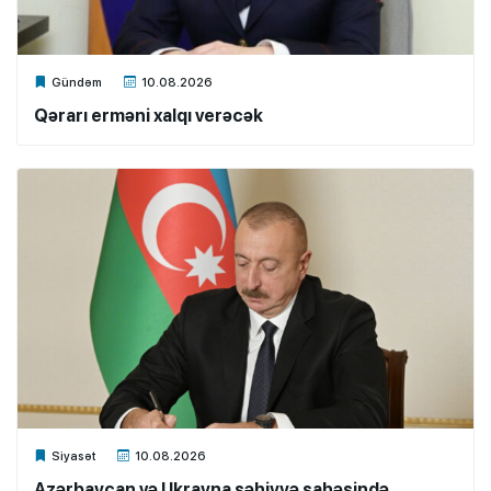
Xalq.Online
Gündəm
10.08.2026
Qərarı erməni xalqı verəcək
Xalq.Online
Siyasət
10.08.2026
Azərbaycan və Ukrayna səhiyyə sahəsində