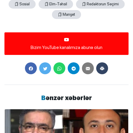
Sosial
Elm-Təhsil
Redaktorun Seçimi
Manşet
Bizim YouTube kanalımıza abunə olun
Bənzər xəbərlər