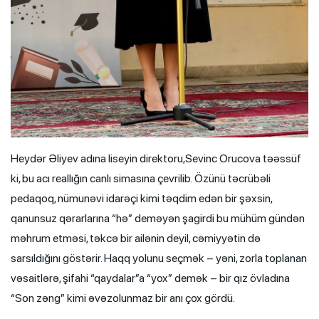
Heydər Əliyev adına liseyin direktoru,Sevinc Orucova təəssüf
ki, bu acı reallığın canlı simasına çevrilib. Özünü təcrübəli
pedaqoq, nümunəvi idarəçi kimi təqdim edən bir şəxsin,
qanunsuz qərarlarına “hə” deməyən şagirdi bu mühüm gündən
məhrum etməsi, təkcə bir ailənin deyil, cəmiyyətin də
sarsıldığını göstərir. Haqq yolunu seçmək – yəni, zorla toplanan
vəsaitlərə, şifahi “qaydalar”a “yox” demək – bir qız övladına
“Son zəng” kimi əvəzolunmaz bir anı çox gördü.