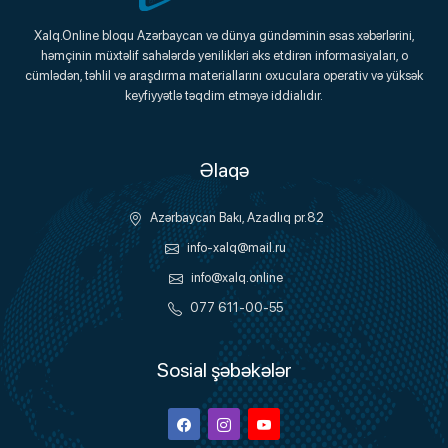
Xalq.Online
Xalq.Online bloqu Azərbaycan və dünya gündəminin əsas xəbərlərini,
həmçinin müxtəlif sahələrdə yenilikləri əks etdirən informasiyaları, o
Onlayn Platforma
cümlədən, təhlil və araşdırma materiallarını oxuculara operativ və yüksək
keyfiyyətlə təqdim etməyə iddialıdır.
Əlaqə
Azərbaycan Bakı, Azadlıq pr.82
info-xalq@mail.ru
info@xalq.online
077 611-00-55
Sosial şəbəkələr
Facebook
Instagram
Youtube