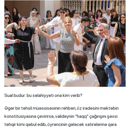
Sual budur: bu səlahiyyəti ona kim verib?
Əgər bir təhsil müəssisəsinin rəhbəri, öz iradəsini məktəbin
konstitusiyasına çevirirsə, valideynin “haqq” çağırışını şəxsi
təhqir kimi qəbul edib, öyrəncinin gələcək xatirələrinə qara