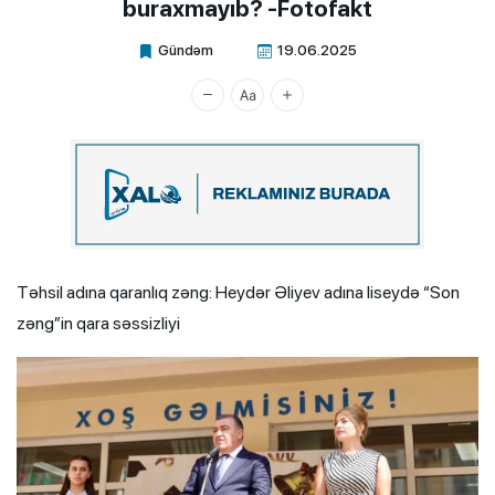
buraxmayıb? -Fotofakt
Gündəm
19.06.2025
Xalq.Online
Təhsil adına qaranlıq zəng: Heydər Əliyev adına liseydə “Son
zəng”in qara səssizliyi