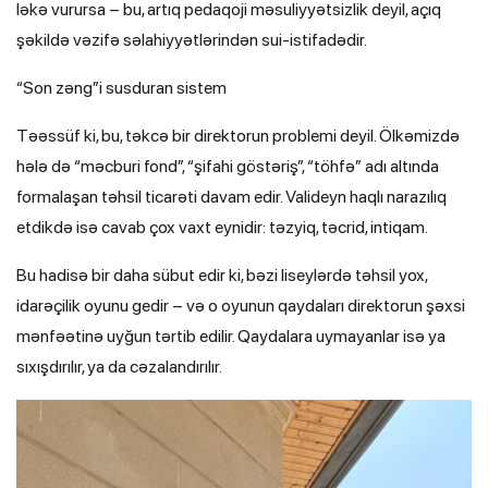
ləkə vurursa – bu, artıq pedaqoji məsuliyyətsizlik deyil, açıq
şəkildə vəzifə səlahiyyətlərindən sui-istifadədir.
“Son zəng”i susduran sistem
Təəssüf ki, bu, təkcə bir direktorun problemi deyil. Ölkəmizdə
hələ də “məcburi fond”, “şifahi göstəriş”, “töhfə” adı altında
formalaşan təhsil ticarəti davam edir. Valideyn haqlı narazılıq
etdikdə isə cavab çox vaxt eynidir: təzyiq, təcrid, intiqam.
Bu hadisə bir daha sübut edir ki, bəzi liseylərdə təhsil yox,
idarəçilik oyunu gedir – və o oyunun qaydaları direktorun şəxsi
mənfəətinə uyğun tərtib edilir. Qaydalara uymayanlar isə ya
sıxışdırılır, ya da cəzalandırılır.