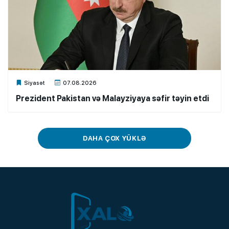
Xalq.Online
Siyasət
07.08.2026
Prezident Pakistan və Malayziyaya səfir təyin etdi
DAHA ÇOX YÜKLƏ