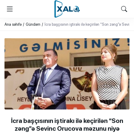
XALQ.ONLINE
ONLAYN PLATFORMA
Ana səhifə
Gündəm
İcra başçısının iştirakı ilə keçirilən “Son zəng”ə Se
İcra başçısının iştirakı ilə keçirilən “Son
zəng”ə Sevinc Orucova məzunu niyə