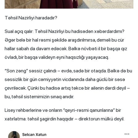
Təhsil Nazirliyi haradadır?
Sual açıq qalır: Təhsil Nazirliyi bu hadisədən xəbərdardımı?
Əgər belə bir hal rəsmi şəkildə araşdırılmırsa, deməli bu cür
hallar sabah da davam edəcək. Bəlkə növbəti il bir başqa qız
övladı, bir başqa valideyn eyni haqsızlığı yaşayacaq.
“Son zəng” səssiz çalındı – evdə, sadə bir otaqda. Bəlkə də bu
səssizlik bir gün cəmiyyətin vicdanında daha güclü bir səsə
çevriləcək. Çünki bu hadisə artıq təkcə bir ailənin dərdi deyil –
bu, təhsil sistemimizin sınaq anıdır.
Lisey rəhbərlərinə və onların “qeyri-rəsmi qanunlarına” bir
xatırlatma: təhsil şagirdin haqqıdır – direktorun mülkü deyil.