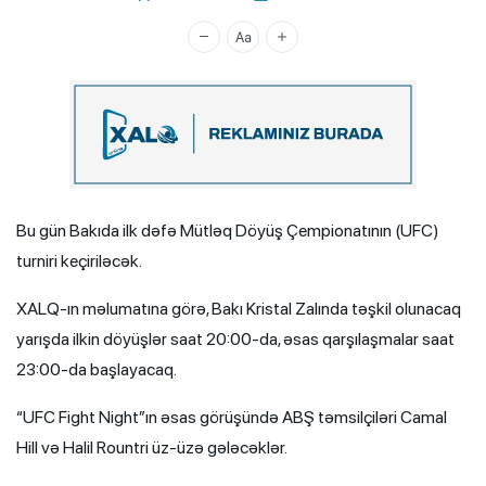
Xalq.Online
Bu gün Bakıda ilk dəfə Mütləq Döyüş Çempionatının (UFC)
turniri keçiriləcək.
XALQ-ın məlumatına görə, Bakı Kristal Zalında təşkil olunacaq
yarışda ilkin döyüşlər saat 20:00-da, əsas qarşılaşmalar saat
23:00-da başlayacaq.
“UFC Fight Night”ın əsas görüşündə ABŞ təmsilçiləri Camal
Hill və Halil Rountri üz-üzə gələcəklər.