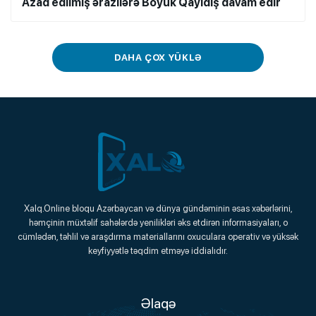
Azad edilmiş ərazilərə Böyük Qayıdış davam edir
DAHA ÇOX YÜKLƏ
Xalq.Online
Xalq.Online bloqu Azərbaycan və dünya gündəminin əsas xəbərlərini,
həmçinin müxtəlif sahələrdə yenilikləri əks etdirən informasiyaları, o
Onlayn Platforma
cümlədən, təhlil və araşdırma materiallarını oxuculara operativ və yüksək
keyfiyyətlə təqdim etməyə iddialıdır.
Əlaqə