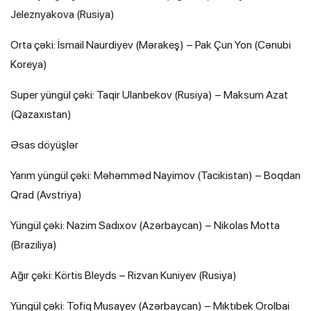
Jeleznyakova (Rusiya)
Orta çəki: İsmail Naurdiyev (Mərakeş) – Pak Çun Yon (Cənubi
Koreya)
Super yüngül çəki: Taqir Ulanbekov (Rusiya) – Maksum Azat
(Qazaxıstan)
Əsas döyüşlər
Yarım yüngül çəki: Məhəmməd Nayimov (Tacikistan) – Boqdan
Qrad (Avstriya)
Yüngül çəki: Nazim Sadıxov (Azərbaycan) – Nikolas Motta
(Braziliya)
Ağır çəki: Körtis Bleyds – Rizvan Kuniyev (Rusiya)
Yüngül çəki: Tofiq Musayev (Azərbaycan) – Mıktıbek Orolbai