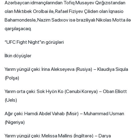
Azərbaycan idmançılarından Tofiq Musayev Qırğızıstandan
olan Mıktıbek Orolbai ilə, Rafael Fiziyev Çilidən olan İqnasio
Bahamondeslə, Nazim Sadıxov isə braziliyalı Nikolas Motta ilə
qarşılaşacaq.
“UFC Fight Night”ın görüşləri
İlkin döyüşlər
Yarım yüngül çəki: İrina Alekseyeva (Rusiya) – Klaudiya Siqula
(Polşa)
Yarım orta çəki: Sok Hyön Ko (Cənubi Koreya) – Oban Elliott
(Uels)
Ağır çəki: Hamdi Abdel Vahab (Misir) – Muhammad Usman
(Nigeriya)
Yarım yüngül çəki: Melissa Mallins (İngiltərə) – Darya