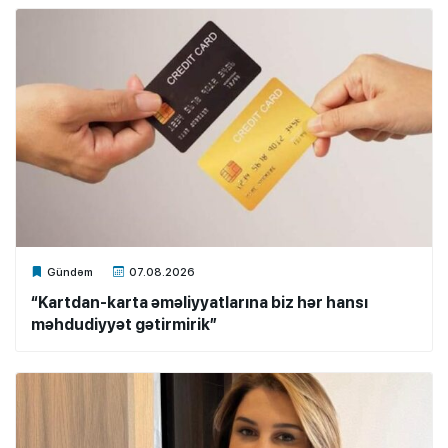
Xalq.Online
Gündəm
07.08.2026
“Kartdan-karta əməliyyatlarına biz hər hansı
məhdudiyyət gətirmirik”