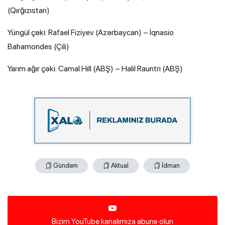
(Qırğızıstan)
Yüngül çəki: Rafael Fiziyev (Azərbaycan) – İqnasio
Bahamondes (Çili)
Yarım ağır çəki: Camal Hill (ABŞ) – Halil Rauntri (ABŞ)
Gündəm
Aktual
İdman
Bizim YouTube kanalımıza abunə olun