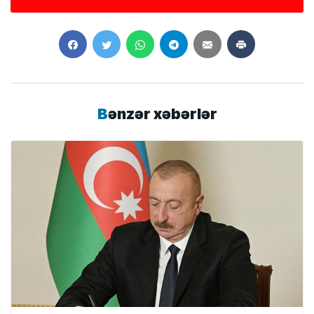
Bənzər xəbərlər