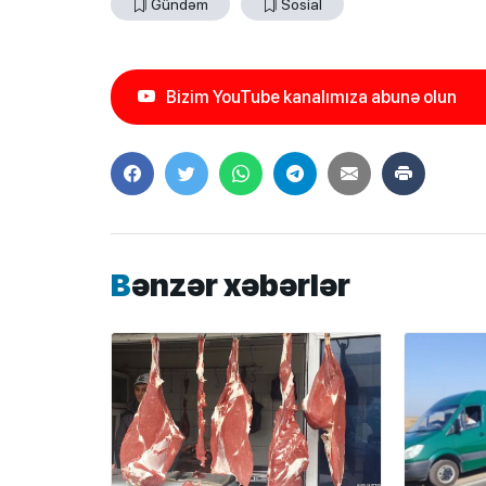
Gündəm
Sosial
Bizim YouTube kanalımıza abunə olun
Bənzər xəbərlər