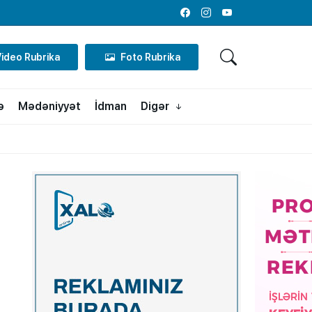
Facebook
Instagram
Youtube
Video Rubrika
Foto Rubrika
ə
Mədəniyyət
İdman
Digər