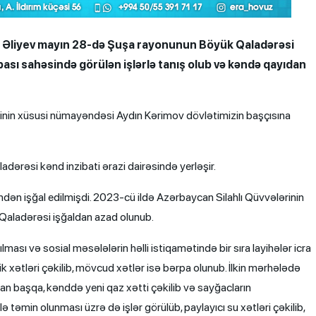
m Əliyev mayın 28-də Şuşa rayonunun Böyük Qaladərəsi
pası sahəsində görülən işlərlə tanış olub və kəndə qayıdan
nin xüsusi nümayəndəsi Aydın Kərimov dövlətimizin başçısına
ərəsi kənd inzibati ərazi dairəsində yerləşir.
indən işğal edilmişdi. 2023-cü ildə Azərbaycan Silahlı Qüvvələrinin
 Qaladərəsi işğaldan azad olunub.
ılması və sosial məsələlərin həlli istiqamətində bir sıra layihələr icra
ik xətləri çəkilib, mövcud xətlər isə bərpa olunub. İlkin mərhələdə
dan başqa, kənddə yeni qaz xətti çəkilib və sayğacların
 ilə təmin olunması üzrə də işlər görülüb, paylayıcı su xətləri çəkilib,