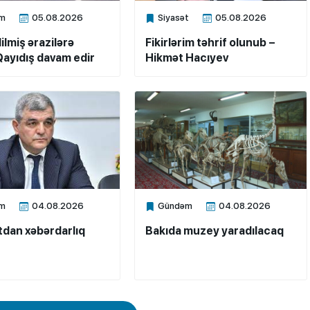
m
05.08.2026
Siyasət
05.08.2026
ne
Xalq.Online
ilmiş ərazilərə
Fikirlərim təhrif olunub –
ayıdış davam edir
Hikmət Hacıyev
m
04.08.2026
Gündəm
04.08.2026
ne
Xalq.Online
dan xəbərdarlıq
Bakıda muzey yaradılacaq