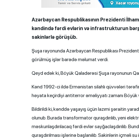
Azərbaycan Respublikasının Prezidenti İlha
kəndində fərdi evlərin və infrastrukturun bər
sakinlərlə görüşüb.
Şuşa rayonunda Azərbaycan Respublikası Prezidenti
görülmüş işlər barədə məlumat verdi.
Qeyd edək ki, Böyük Qaladərəsi Şuşa rayonunun Qalad
Kənd 1992-ci ildə Ermənistan silahlı qüvvələri tərəf
həyata keçirdiyi antiterror əməliyyatı zamanı Böyük
Bildirildi ki, kənddə yaşayış üçün lazımi şəraitin yarad
olunub. Burada transformator quraşdırılıb, yeni elektr
məskunlaşdırılacaq fərdi evlər sayğaclaşdırılıb. Bun
quraşdırılması işlərinə başlanılıb. Sakinlərin içməli su