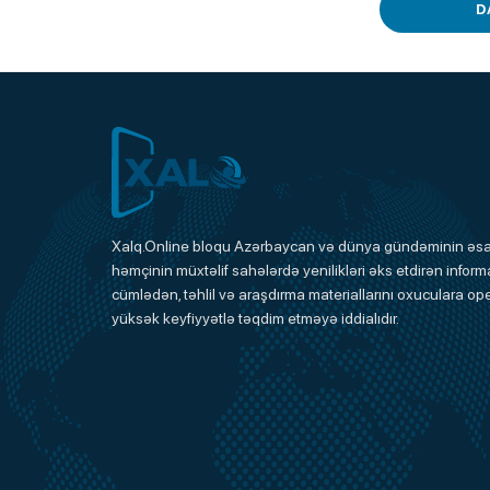
D
Xalq.Online
Xalq.Online bloqu Azərbaycan və dünya gündəminin əsas
həmçinin müxtəlif sahələrdə yenilikləri əks etdirən informa
Onlayn Platforma
cümlədən, təhlil və araşdırma materiallarını oxuculara ope
yüksək keyfiyyətlə təqdim etməyə iddialıdır.