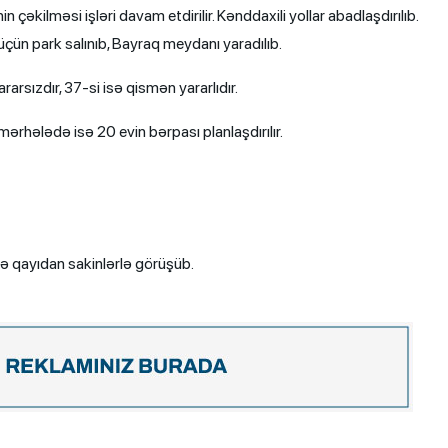
 çəkilməsi işləri davam etdirilir. Kənddaxili yollar abadlaşdırılıb.
çün park salınıb, Bayraq meydanı yaradılıb.
rsızdır, 37-si isə qismən yararlıdır.
ərhələdə isə 20 evin bərpası planlaşdırılır.
ə qayıdan sakinlərlə görüşüb.