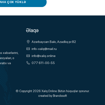
AHA ÇOX YÜKLƏ
Əlaqə
Azərbaycan Bakı, Azadlıq pr.82
info-xalq@mail.ru
 xəbərlərini,
info@xalq.online
siyaları, o
077 611-00-55
rativ və
© Copyright 2026
Xalq.Online
. Bütün hüquqlar qorunur.
created by
Brandssoft