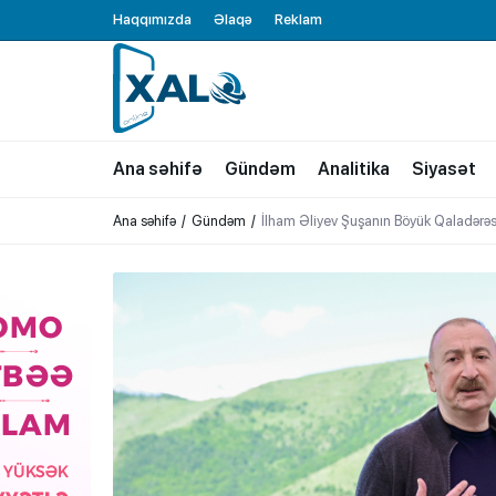
Haqqımızda
Əlaqə
Reklam
XALQ.ONLINE
ONLAYN PLATFORMA
Ana səhifə
Gündəm
Analitika
Siyasət
Ana səhifə
Gündəm
İlham Əliyev Şuşanın Böyük Qaladərəs