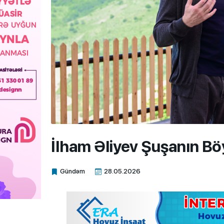
İlham Əliyev Şuşanın B
Gündəm
28.05.2026
Xalq.Online