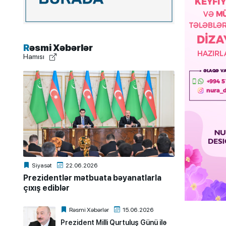
Rəsmi Xəbərlər
Hamısı
Siyasət
22.06.2026
Prezidentlər mətbuata bəyanatlarla
çıxış ediblər
Rəsmi Xəbərlər
15.06.2026
Prezident Milli Qurtuluş Günü ilə