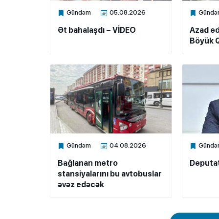
Gündəm
05.08.2026
Gündə
Xalq.Online
Xalq.Onli
Ət bahalaşdı – VİDEO
Azad ed
Böyük Q
Gündəm
04.08.2026
Gündə
Xalq.Online
Xalq.Onli
Bağlanan metro
Deputat
stansiyalarını bu avtobuslar
əvəz edəcək