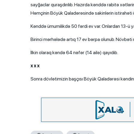
sayğaclar quraşdırılıb. Hazırda kənddə rabitə xətlərinin
Həmçinin Böyük Qaladərəsində sakinlərin istirahəti ü
Kənddə ümumilikdə 50 fərdi ev var. Onlardan 13-ü yara
Birinci mərhələdə artıq 17 ev bərpa olunub. Növbəti m
İlkin olaraq kəndə 64 nəfər (14 ailə) qayıdıb.
x x x
Sonra dövlətimizin başçısı Böyük Qaladərəsi kəndin