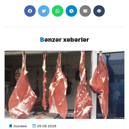
Bənzər xəbərlər
Xalq.Online
Gündəm
05.08.2026