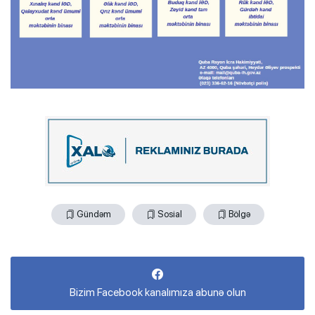
Gündəm
Sosial
Bölgə
Bizim Facebook kanalımıza abunə olun