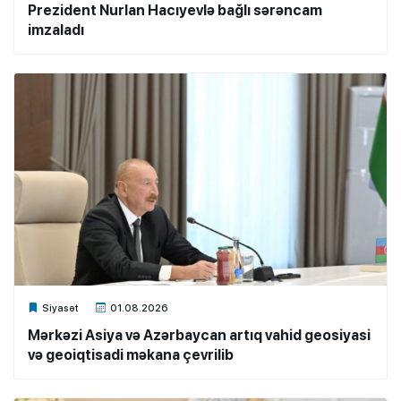
Prezident Nurlan Hacıyevlə bağlı sərəncam
imzaladı
Xalq.Online
Siyasət
01.08.2026
Mərkəzi Asiya və Azərbaycan artıq vahid geosiyasi
və geoiqtisadi məkana çevrilib