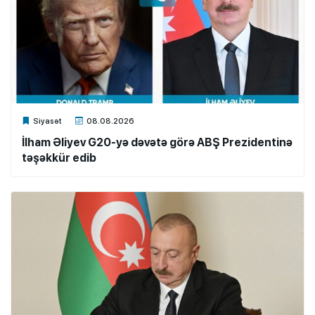
Xalq.Online
Siyasət
08.08.2026
İlham Əliyev G20-yə dəvətə görə ABŞ Prezidentinə
təşəkkür edib