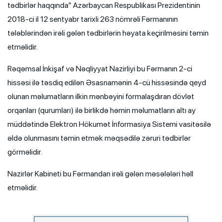
tədbirlər haqqında” Azərbaycan Respublikası Prezidentinin
2018-ci il 12 sentyabr tarixli 263 nömrəli Fərmanının
tələblərindən irəli gələn tədbirlərin həyata keçirilməsini təmin
etməlidir.
Rəqəmsal İnkişaf və Nəqliyyat Nazirliyi bu Fərmanın 2-ci
hissəsi ilə təsdiq edilən Əsasnamənin 4-cü hissəsində qeyd
olunan məlumatların ilkin mənbəyini formalaşdıran dövlət
orqanları (qurumları) ilə birlikdə həmin məlumatların altı ay
müddətində Elektron Hökumət İnformasiya Sistemi vasitəsilə
əldə olunmasını təmin etmək məqsədilə zəruri tədbirlər
görməlidir.
Nazirlər Kabineti bu Fərmandan irəli gələn məsələləri həll
etməlidir.