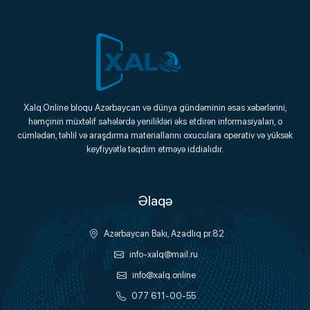
Xalq.Online
Xalq.Online bloqu Azərbaycan və dünya gündəminin əsas xəbərlərini,
həmçinin müxtəlif sahələrdə yenilikləri əks etdirən informasiyaları, o
Onlayn Platforma
cümlədən, təhlil və araşdırma materiallarını oxuculara operativ və yüksək
keyfiyyətlə təqdim etməyə iddialıdır.
Əlaqə
Azərbaycan Bakı, Azadlıq pr.82
info-xalq@mail.ru
info@xalq.online
077 611-00-55