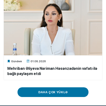
Xalq.Online
Gündəm
01.08.2026
Mehriban Əliyeva Nəriman Həsənzadənin vəfatı ilə
bağlı paylaşım etdi
DAHA ÇOX YÜKLƏ