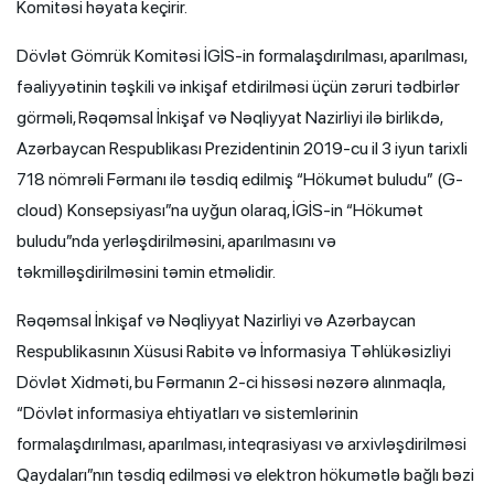
Komitəsi həyata keçirir.
Dövlət Gömrük Komitəsi İGİS-in formalaşdırılması, aparılması,
fəaliyyətinin təşkili və inkişaf etdirilməsi üçün zəruri tədbirlər
görməli, Rəqəmsal İnkişaf və Nəqliyyat Nazirliyi ilə birlikdə,
Azərbaycan Respublikası Prezidentinin 2019-cu il 3 iyun tarixli
718 nömrəli Fərmanı ilə təsdiq edilmiş “Hökumət buludu” (G-
cloud) Konsepsiyası”na uyğun olaraq, İGİS-in “Hökumət
buludu”nda yerləşdirilməsini, aparılmasını və
təkmilləşdirilməsini təmin etməlidir.
Rəqəmsal İnkişaf və Nəqliyyat Nazirliyi və Azərbaycan
Respublikasının Xüsusi Rabitə və İnformasiya Təhlükəsizliyi
Dövlət Xidməti, bu Fərmanın 2-ci hissəsi nəzərə alınmaqla,
“Dövlət informasiya ehtiyatları və sistemlərinin
formalaşdırılması, aparılması, inteqrasiyası və arxivləşdirilməsi
Qaydaları”nın təsdiq edilməsi və elektron hökumətlə bağlı bəzi