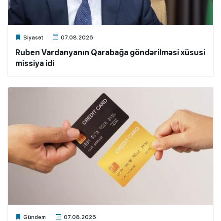
Xalq.Online
Siyasət
07.08.2026
Ruben Vardanyanın Qarabağa göndərilməsi xüsusi
missiya idi
Xalq.Online
Gündəm
07.08.2026