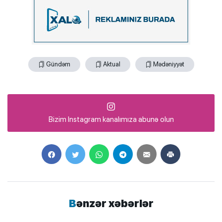
Gündəm
Aktual
Mədəniyyət
Bizim Instagram kanalımıza abunə olun
Bənzər xəbərlər