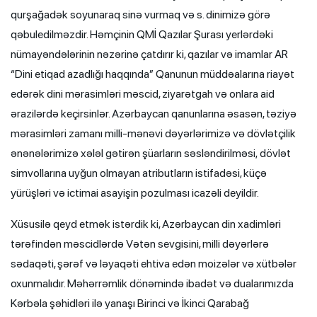
qurşağadək soyunaraq sinə vurmaq və s. dinimizə görə
qəbuledilməzdir. Həmçinin QMİ Qazılar Şurası yerlərdəki
nümayəndələrinin nəzərinə çatdırır ki, qazılar və imamlar AR
“Dini etiqad azadlığı haqqında” Qanunun müddəalarına riayət
edərək dini mərasimləri məscid, ziyarətgah və onlara aid
ərazilərdə keçirsinlər. Azərbaycan qanunlarına əsasən, təziyə
mərasimləri zamanı milli-mənəvi dəyərlərimizə və dövlətçilik
ənənələrimizə xələl gətirən şüarların səsləndirilməsi, dövlət
simvollarına uyğun olmayan atributların istifadəsi, küçə
yürüşləri və ictimai asayişin pozulması icazəli deyildir.
Xüsusilə qeyd etmək istərdik ki, Azərbaycan din xadimləri
tərəfindən məscidlərdə Vətən sevgisini, milli dəyərlərə
sədaqəti, şərəf və ləyaqəti ehtiva edən moizələr və xütbələr
oxunmalıdır. Məhərrəmlik dönəmində ibadət və dualarımızda
Kərbəla şəhidləri ilə yanaşı Birinci və İkinci Qarabağ