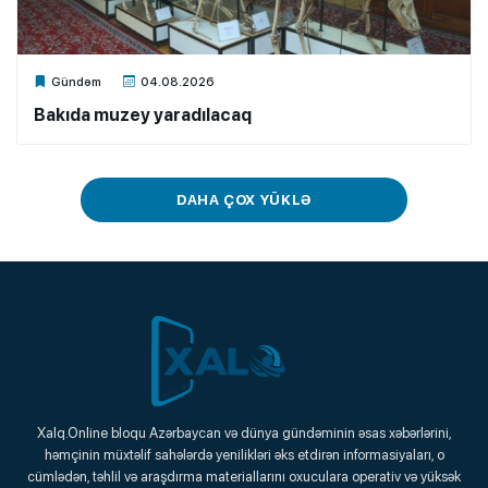
Xalq.Online
Gündəm
04.08.2026
Bakıda muzey yaradılacaq
DAHA ÇOX YÜKLƏ
Xalq.Online
Xalq.Online bloqu Azərbaycan və dünya gündəminin əsas xəbərlərini,
həmçinin müxtəlif sahələrdə yenilikləri əks etdirən informasiyaları, o
Onlayn Platforma
cümlədən, təhlil və araşdırma materiallarını oxuculara operativ və yüksək