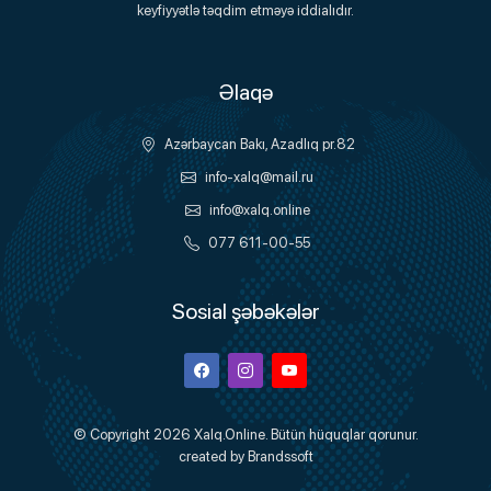
keyfiyyətlə təqdim etməyə iddialıdır.
Əlaqə
Azərbaycan Bakı, Azadlıq pr.82
info-xalq@mail.ru
info@xalq.online
077 611-00-55
Sosial şəbəkələr
Facebook
Instagram
Youtube
© Copyright 2026
Xalq.Online
. Bütün hüquqlar qorunur.
created by
Brandssoft