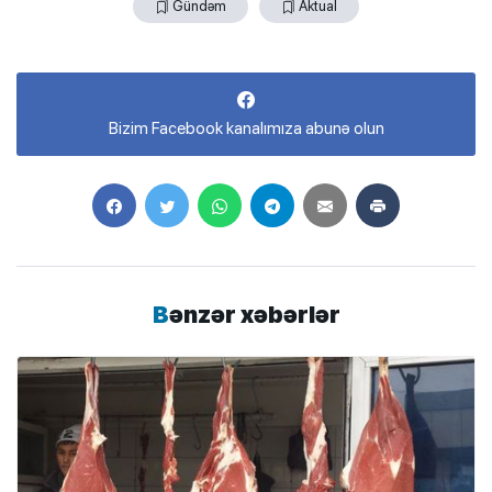
Gündəm
Aktual
Bizim Facebook kanalımıza abunə olun
Bənzər xəbərlər