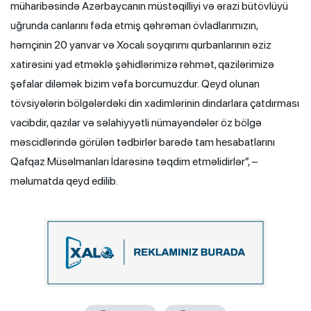
müharibəsində Azərbaycanın müstəqilliyi və ərazi bütövlüyü
uğrunda canlarını fəda etmiş qəhrəman övladlarımızın,
həmçinin 20 yanvar və Xocalı soyqırımı qurbanlarının əziz
xatirəsini yad etməklə şəhidlərimizə rəhmət, qazilərimizə
şəfalar diləmək bizim vəfa borcumuzdur. Qeyd olunan
tövsiyələrin bölgələrdəki din xadimlərinin dindarlara çatdırması
vacibdir, qazılar və səlahiyyətli nümayəndələr öz bölgə
məscidlərində görülən tədbirlər barədə tam hesabatlarını
Qafqaz Müsəlmanları İdarəsinə təqdim etməlidirlər”, –
məlumatda qeyd edilib.