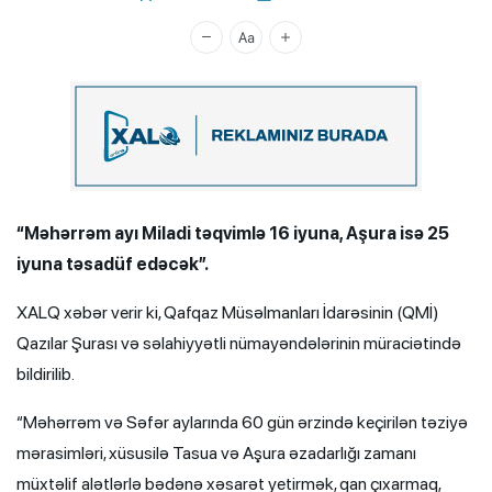
Xalq.Online
“Məhərrəm ayı Miladi təqvimlə 16 iyuna, Aşura isə 25
iyuna təsadüf edəcək”.
XALQ xəbər verir ki, Qafqaz Müsəlmanları İdarəsinin (QMİ)
Qazılar Şurası və səlahiyyətli nümayəndələrinin müraciətində
bildirilib.
“Məhərrəm və Səfər aylarında 60 gün ərzində keçirilən təziyə
mərasimləri, xüsusilə Tasua və Aşura əzadarlığı zamanı
müxtəlif alətlərlə bədənə xəsarət yetirmək, qan çıxarmaq,