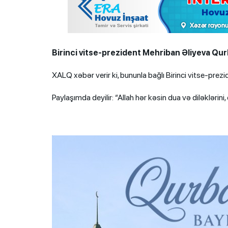
Birinci vitse-prezident Mehriban Əliyeva Qur
XALQ xəbər verir ki, bununla bağlı Birinci vitse-pre
Paylaşımda deyilir: “Allah hər kəsin dua və diləklərini,