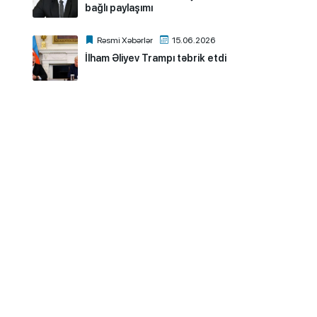
bağlı paylaşımı
Rəsmi Xəbərlər
15.06.2026
İlham Əliyev Trampı təbrik etdi