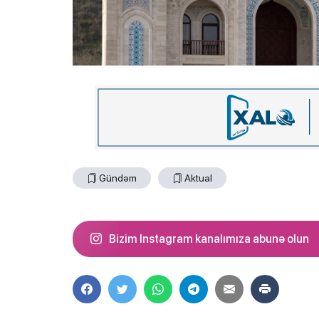
Gündəm
Aktual
Bizim Instagram kanalımıza abunə olun