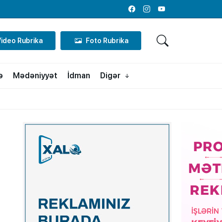
Facebook
Instagram
Youtube
Video Rubrika
Foto Rubrika
ə
Mədəniyyət
İdman
Digər