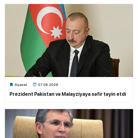
Xalq.Online
Siyasət
07.08.2026
Prezident Pakistan və Malayziyaya səfir təyin etdi