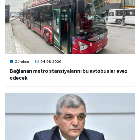
Xalq.Online
Gündəm
04.08.2026
Bağlanan metro stansiyalarını bu avtobuslar əvəz
edəcək