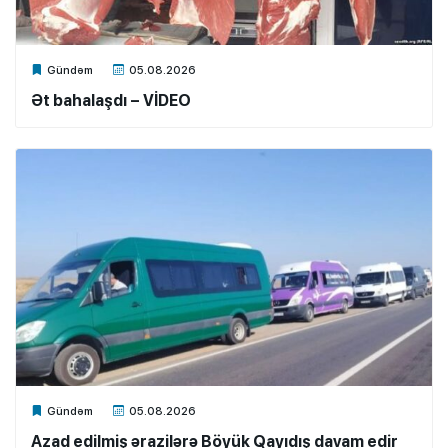
Xalq.Online
Gündəm
05.08.2026
Ət bahalaşdı – VİDEO
Xalq.Online
Gündəm
05.08.2026
Azad edilmiş ərazilərə Böyük Qayıdış davam edir