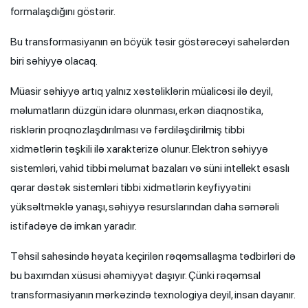
formalaşdığını göstərir.
Bu transformasiyanın ən böyük təsir göstərəcəyi sahələrdən
biri səhiyyə olacaq.
Müasir səhiyyə artıq yalnız xəstəliklərin müalicəsi ilə deyil,
məlumatların düzgün idarə olunması, erkən diaqnostika,
risklərin proqnozlaşdırılması və fərdiləşdirilmiş tibbi
xidmətlərin təşkili ilə xarakterizə olunur. Elektron səhiyyə
sistemləri, vahid tibbi məlumat bazaları və süni intellekt əsaslı
qərar dəstək sistemləri tibbi xidmətlərin keyfiyyətini
yüksəltməklə yanaşı, səhiyyə resurslarından daha səmərəli
istifadəyə də imkan yaradır.
Təhsil sahəsində həyata keçirilən rəqəmsallaşma tədbirləri də
bu baxımdan xüsusi əhəmiyyət daşıyır. Çünki rəqəmsal
transformasiyanın mərkəzində texnologiya deyil, insan dayanır.