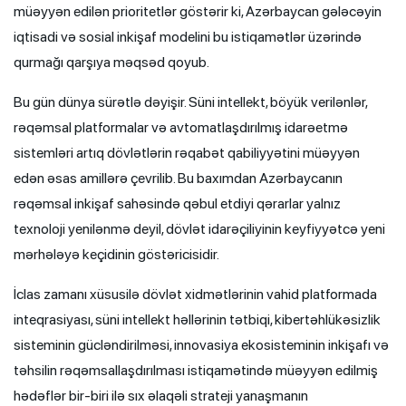
müəyyən edilən prioritetlər göstərir ki, Azərbaycan gələcəyin
iqtisadi və sosial inkişaf modelini bu istiqamətlər üzərində
qurmağı qarşıya məqsəd qoyub.
Bu gün dünya sürətlə dəyişir. Süni intellekt, böyük verilənlər,
rəqəmsal platformalar və avtomatlaşdırılmış idarəetmə
sistemləri artıq dövlətlərin rəqabət qabiliyyətini müəyyən
edən əsas amillərə çevrilib. Bu baxımdan Azərbaycanın
rəqəmsal inkişaf sahəsində qəbul etdiyi qərarlar yalnız
texnoloji yenilənmə deyil, dövlət idarəçiliyinin keyfiyyətcə yeni
mərhələyə keçidinin göstəricisidir.
İclas zamanı xüsusilə dövlət xidmətlərinin vahid platformada
inteqrasiyası, süni intellekt həllərinin tətbiqi, kibertəhlükəsizlik
sisteminin gücləndirilməsi, innovasiya ekosisteminin inkişafı və
təhsilin rəqəmsallaşdırılması istiqamətində müəyyən edilmiş
hədəflər bir-biri ilə sıx əlaqəli strateji yanaşmanın