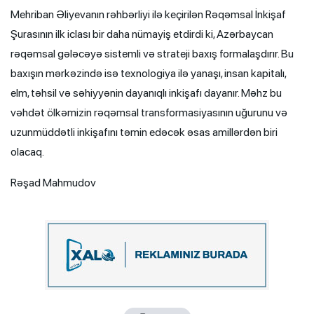
Mehriban Əliyevanın rəhbərliyi ilə keçirilən Rəqəmsal İnkişaf
Şurasının ilk iclası bir daha nümayiş etdirdi ki, Azərbaycan
rəqəmsal gələcəyə sistemli və strateji baxış formalaşdırır. Bu
baxışın mərkəzində isə texnologiya ilə yanaşı, insan kapitalı,
elm, təhsil və səhiyyənin dayanıqlı inkişafı dayanır. Məhz bu
vəhdət ölkəmizin rəqəmsal transformasiyasının uğurunu və
uzunmüddətli inkişafını təmin edəcək əsas amillərdən biri
olacaq.
Rəşad Mahmudov