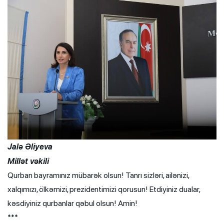
Jalə Əliyeva
Millət vəkili
Qurban bayramınız mübarək olsun! Tanrı sizləri, ailənizi,
xalqımızı, ölkəmizi, prezidentimizi qorusun! Etdiyiniz dualar,
kəsdiyiniz qurbanlar qəbul olsun! Amin!
***