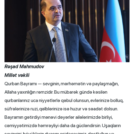
Rəşad Mahmudov
Millət vəkili
Qurban Bayramı — sevginin, mərhəmətin və paylaşmağın,
Allaha yaxınlığın rəmzidir. Bu mübarək gündə kəsilən
qurbanlarınız uca niyyətlərlə qəbul olunsun, evlərinizə bolluq,
süfrələrinizə ruzi, qəlblərinizə isə huzur və səadət dolsun.
Bayramın gətirdiyi mənəvi dəyərlər ailələrimizdə birliyi,
cəmiyyətimizdə həmrəyliyi daha da gücləndirsin. Uşaqların
sevincini, böyüklərin duasını eşidəcəyimiz, dostluğun və