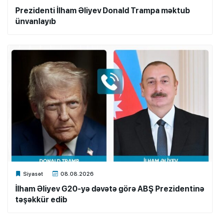
Prezidenti İlham Əliyev Donald Trampa məktub
ünvanlayıb
Xalq.Online
Siyasət
08.08.2026
İlham Əliyev G20-yə dəvətə görə ABŞ Prezidentinə
təşəkkür edib