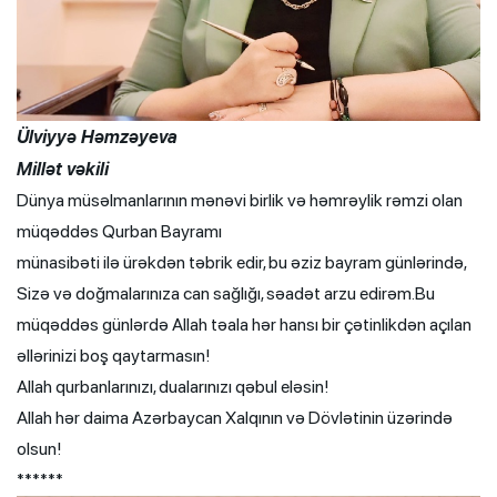
Ülviyyə Həmzəyeva
Millət vəkili
Dünya müsəlmanlarının mənəvi birlik və həmrəylik rəmzi olan
müqəddəs Qurban Bayramı
münasibəti ilə ürəkdən təbrik edir, bu əziz bayram günlərində,
Sizə və doğmalarınıza can sağlığı, səadət arzu edirəm.Bu
müqəddəs günlərdə Allah təala hər hansı bir çətinlikdən açılan
əllərinizi boş qaytarmasın!
Allah qurbanlarınızı, dualarınızı qəbul eləsin!
Allah hər daima Azərbaycan Xalqının və Dövlətinin üzərində
olsun!
******