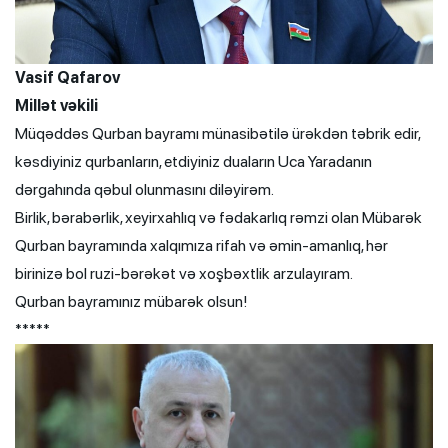
Vasif Qafarov
Millət vəkili
Müqəddəs Qurban bayramı münasibətilə ürəkdən təbrik edir,
kəsdiyiniz qurbanların, etdiyiniz duaların Uca Yaradanın
dərgahında qəbul olunmasını diləyirəm.
Birlik, bərabərlik, xeyirxahlıq və fədakarlıq rəmzi olan Mübarək
Qurban bayramında xalqımıza rifah və əmin-amanlıq, hər
birinizə bol ruzi-bərəkət və xoşbəxtlik arzulayıram.
Qurban bayramınız mübarək olsun!
*****