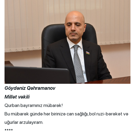
Göydəniz Qəhramanov
Millət vəkili
Qurban bayramınız mübarək!
Bu mübarək gündə hər birinizə can sağlığı, bol ruzi-bərəkət və
uğurlar arzulayıram.
****