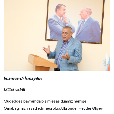
İmamverdi İsmayılov
Millət vəkili
Müqəddəs bayramda bizim əsas duamız həmişə
Qarabağımızn azad edilməsi olub. Ulu öndər Heydər Əliyev