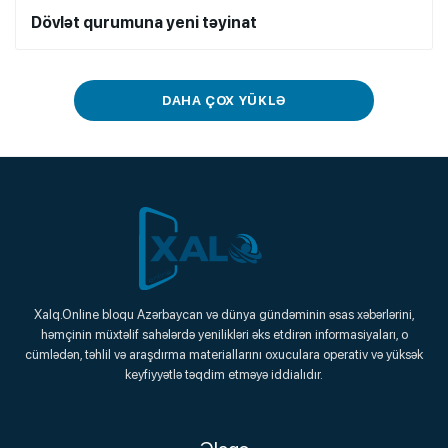
Dövlət qurumuna yeni təyinat
DAHA ÇOX YÜKLƏ
Xalq.Online
Xalq.Online bloqu Azərbaycan və dünya gündəminin əsas xəbərlərini,
həmçinin müxtəlif sahələrdə yenilikləri əks etdirən informasiyaları, o
Onlayn Platforma
cümlədən, təhlil və araşdırma materiallarını oxuculara operativ və yüksək
keyfiyyətlə təqdim etməyə iddialıdır.