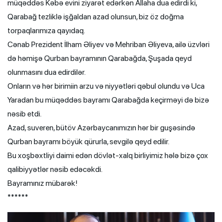
müqəddəs Kəbə evini ziyarət edərkən Allaha dua edirdi ki,
Qarabağ tezliklə işğaldan azad olunsun, biz öz doğma
torpaqlarımıza qayıdaq.
Cənab Prezident İlham Əliyev və Mehriban Əliyeva, ailə üzvləri
də həmişə Qurban bayramının Qarabağda, Şuşada qeyd
olunmasını dua edirdilər.
Onların və hər birimiin arzu və niyyətləri qəbul olundu və Uca
Yaradan bu müqəddəs bayramı Qarabağda keçirməyi də bizə
nəsib etdi.
Azad, suveren, bütöv Azərbaycanımızın hər bir guşəsində
Qurban bayramı böyük qürurla, sevgilə qeyd edilir.
Bu xoşbəxtliyi daimi edən dövlət-xalq birliyimiz hələ bizə çox
qalibiyyətlər nəsib edəcəkdi.
Bayramınız mübarək!
******