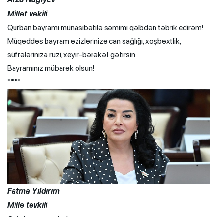
Millət vəkili
Qurban bayramı münasibətilə səmimi qəlbdən təbrik edirəm!
Müqəddəs bayram əzizlərinizə can sağlığı, xoşbəxtlik,
süfrələrinizə ruzi, xeyir-bərəkət gətirsin.
Bayramınız mübarək olsun!
****
Fatma Yıldırım
Millə təvkili