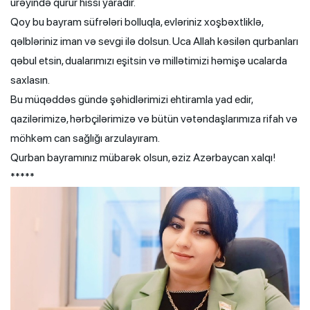
ürəyində qürur hissi yaradır.
Qoy bu bayram süfrələri bolluqla, evləriniz xoşbəxtliklə,
qəlbləriniz iman və sevgi ilə dolsun. Uca Allah kəsilən qurbanları
qəbul etsin, dualarımızı eşitsin və millətimizi həmişə ucalarda
saxlasın.
Bu müqəddəs gündə şəhidlərimizi ehtiramla yad edir,
qazilərimizə, hərbçilərimizə və bütün vətəndaşlarımıza rifah və
möhkəm can sağlığı arzulayıram.
Qurban bayramınız mübarək olsun, əziz Azərbaycan xalqı!
*****