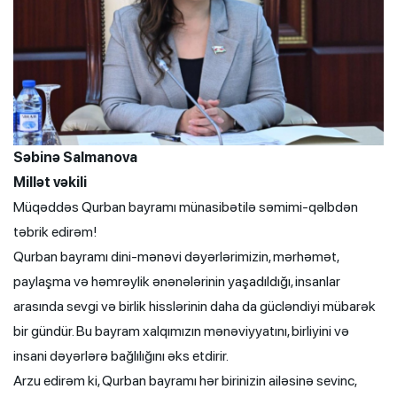
Səbinə Salmanova
Millət vəkili
Müqəddəs Qurban bayramı münasibətilə səmimi-qəlbdən
təbrik edirəm!
Qurban bayramı dini-mənəvi dəyərlərimizin, mərhəmət,
paylaşma və həmrəylik ənənələrinin yaşadıldığı, insanlar
arasında sevgi və birlik hisslərinin daha da gücləndiyi mübarək
bir gündür. Bu bayram xalqımızın mənəviyyatını, birliyini və
insani dəyərlərə bağlılığını əks etdirir.
Arzu edirəm ki, Qurban bayramı hər birinizin ailəsinə sevinc,