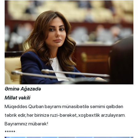
Əminə Ağazadə
Millət vəkili
Müqəddəs Qurban bayramı münasibətilə səmimi qəlbdən
təbrik edir, hər birinizə ruzi-bərəkət, xoşbəxtlik arzulayıram.
Bayramınız mübarək!
*****