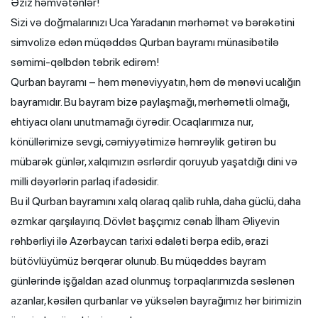
Əziz həmvətənlər!
Sizi və doğmalarınızı Uca Yaradanın mərhəmət və bərəkətini
simvolizə edən müqəddəs Qurban bayramı münasibətilə
səmimi-qəlbdən təbrik edirəm!
Qurban bayramı – həm mənəviyyatın, həm də mənəvi ucalığın
bayramıdır. Bu bayram bizə paylaşmağı, mərhəmətli olmağı,
ehtiyacı olanı unutmamağı öyrədir. Ocaqlarımıza nur,
könüllərimizə sevgi, cəmiyyətimizə həmrəylik gətirən bu
mübarək günlər, xalqımızın əsrlərdir qoruyub yaşatdığı dini və
milli dəyərlərin parlaq ifadəsidir.
Bu il Qurban bayramını xalq olaraq qalib ruhla, daha güclü, daha
əzmkar qarşılayırıq. Dövlət başçımız cənab İlham Əliyevin
rəhbərliyi ilə Azərbaycan tarixi ədaləti bərpa edib, ərazi
bütövlüyümüz bərqərar olunub. Bu müqəddəs bayram
günlərində işğaldan azad olunmuş torpaqlarımızda səslənən
azanlar, kəsilən qurbanlar və yüksələn bayrağımız hər birimizin