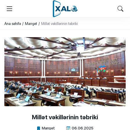
XALQ.ONLINE
ONLAYN PLATFORMA
Ana səhifə
Manşet
Millət vəkillərinin təbriki
Millət vəkillərinin təbriki
Manşet
06.06.2025