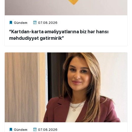
Xalq.Online
Gündəm
07.08.2026
“Kartdan-karta əməliyyatlarına biz hər hansı
məhdudiyyət gətirmirik”
Xalq.Online
Gündəm
07.08.2026