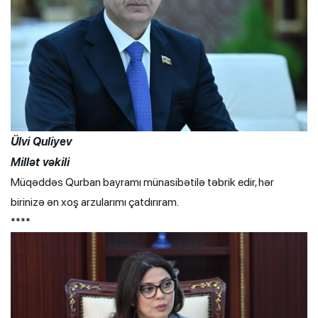
Ülvi Quliyev
Millət vəkili
Müqəddəs Qurban bayramı münasibətilə təbrik edir, hər
birinizə ən xoş arzularımı çatdırıram.
****