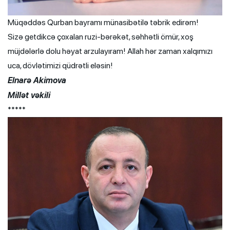
Müqəddəs Qurban bayramı münasibətilə təbrik edirəm!
Sizə getdikcə çoxalan ruzi-bərəkət, səhhətli ömür, xoş
müjdələrlə dolu həyat arzulayıram! Allah hər zaman xalqımızı
uca, dövlətimizi qüdrətli eləsin!
Elnarə Akimova
Millət vəkili
*****