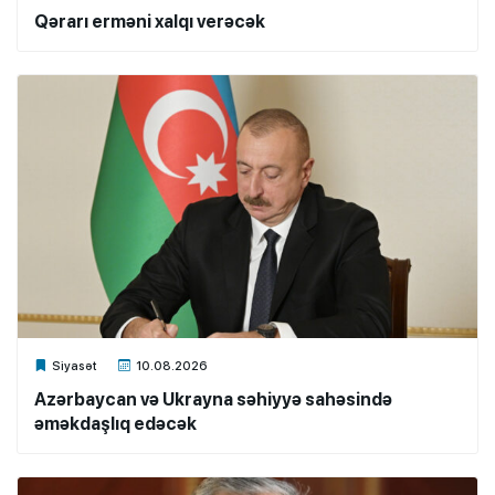
Qərarı erməni xalqı verəcək
Xalq.Online
Siyasət
10.08.2026
Azərbaycan və Ukrayna səhiyyə sahəsində
əməkdaşlıq edəcək