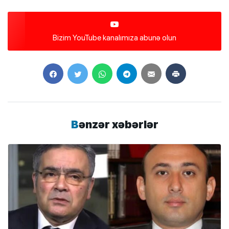
Bizim YouTube kanalımıza abunə olun
Bənzər xəbərlər