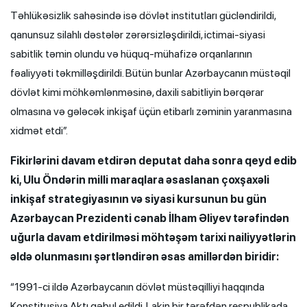
Təhlükəsizlik sahəsində isə dövlət institutları gücləndirildi,
qanunsuz silahlı dəstələr zərərsizləşdirildi, ictimai-siyasi
sabitlik təmin olundu və hüquq-mühafizə orqanlarının
fəaliyyəti təkmilləşdirildi. Bütün bunlar Azərbaycanın müstəqil
dövlət kimi möhkəmlənməsinə, daxili sabitliyin bərqərar
olmasına və gələcək inkişaf üçün etibarlı zəminin yaranmasına
xidmət etdi”.
Fikirlərini davam etdirən deputat daha sonra qeyd edib
ki, Ulu Öndərin milli maraqlara əsaslanan çoxşaxəli
inkişaf strategiyasının və siyasi kursunun bu gün
Azərbaycan Prezidenti cənab İlham Əliyev tərəfindən
uğurla davam etdirilməsi möhtəşəm tarixi nailiyyətlərin
əldə olunmasını şərtləndirən əsas amillərdən biridir:
“1991-ci ildə Azərbaycanın dövlət müstəqilliyi haqqında
Konstitusiya Aktı qəbul edildi. Lakin bir tərəfdən respublikada