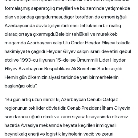
formalaşmış separatçılıq meyilləri və bu zəmində yetişməkdə
olan vətəndaş qarşıdurması, digər tərəfdən də erməni işğalı
Azərbaycanda dövlətçiliyin itirilməsi təhlükəsini bir reallıq
olaraq ortaya çıxarmışdı. Belə bir təhlükəli və mürəkkəb
məqamda Azərbaycan xalqı Ulu Öndər Heydər Əliyevi təkidlə
hakimiyyətə çağırdı. Heydər Əliyev xalqın israrlı dəvətini qəbul
etdi və 1993-cü il iyunun 15-də isə Ümummilli Lider Heydər
Əliyev Azərbaycan Respublikası Ali Sovetinin Sədri seçildi.
Həmin gün ölkəmizin siyasi tarixində yeni bir mərhələnin
başlanğıcı oldu”.
“Bu gün artıq uzun illərdir ki, Azərbaycan Cənubi Qafqaz
regionunun tək lider dövlətidir. Cənab Prezident İlham Əliyevin
son dərəcə uğurlu daxili və xarici siyasəti sayəsində ölkəmiz
hazırda Avrasiya məkanında həyata keçirilən irimiqyaslı
beynəlxalq enerji və logistik layihələrin vacib və zəruri