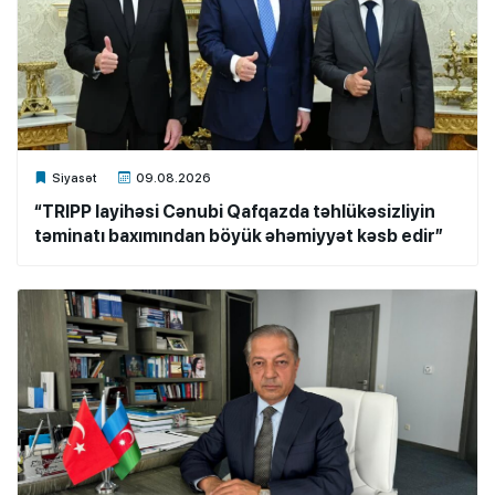
Xalq.Online
Siyasət
09.08.2026
“TRIPP layihəsi Cənubi Qafqazda təhlükəsizliyin
təminatı baxımından böyük əhəmiyyət kəsb edir”