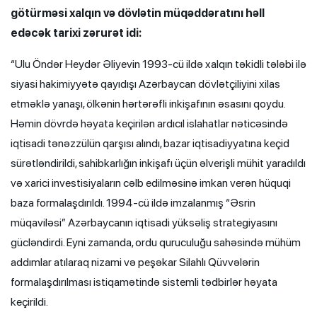
götürməsi xalqın və dövlətin müqəddəratını həll
edəcək tarixi zərurət idi:
“Ulu Öndər Heydər Əliyevin 1993-cü ildə xalqın təkidli tələbi ilə
siyasi hakimiyyətə qayıdışı Azərbaycan dövlətçiliyini xilas
etməklə yanaşı, ölkənin hərtərəfli inkişafının əsasını qoydu.
Həmin dövrdə həyata keçirilən ardıcıl islahatlar nəticəsində
iqtisadi tənəzzülün qarşısı alındı, bazar iqtisadiyyatına keçid
sürətləndirildi, sahibkarlığın inkişafı üçün əlverişli mühit yaradıldı
və xarici investisiyaların cəlb edilməsinə imkan verən hüquqi
baza formalaşdırıldı. 1994-cü ildə imzalanmış “Əsrin
müqaviləsi” Azərbaycanın iqtisadi yüksəliş strategiyasını
gücləndirdi. Eyni zamanda, ordu quruculuğu sahəsində mühüm
addımlar atılaraq nizami və peşəkar Silahlı Qüvvələrin
formalaşdırılması istiqamətində sistemli tədbirlər həyata
keçirildi.