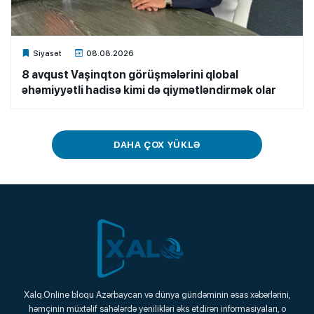
Xalq.Online
Siyasət
08.08.2026
8 avqust Vaşinqton görüşmələrini qlobal
əhəmiyyətli hadisə kimi də qiymətləndirmək olar
DAHA ÇOX YÜKLƏ
Xalq.Online
Xalq.Online bloqu Azərbaycan və dünya gündəminin əsas xəbərlərini,
həmçinin müxtəlif sahələrdə yenilikləri əks etdirən informasiyaları, o