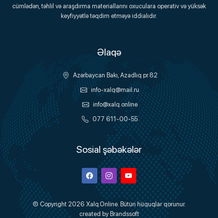
Onlayn Platforma
cümlədən, təhlil və araşdırma materiallarını oxuculara operativ və yüksək
keyfiyyətlə təqdim etməyə iddialıdır.
Əlaqə
Azərbaycan Bakı, Azadlıq pr.82
info-xalq@mail.ru
info@xalq.online
077 611-00-55
Sosial şəbəkələr
Facebook
Instagram
Youtube
© Copyright 2026
Xalq.Online
. Bütün hüquqlar qorunur.
created by
Brandssoft