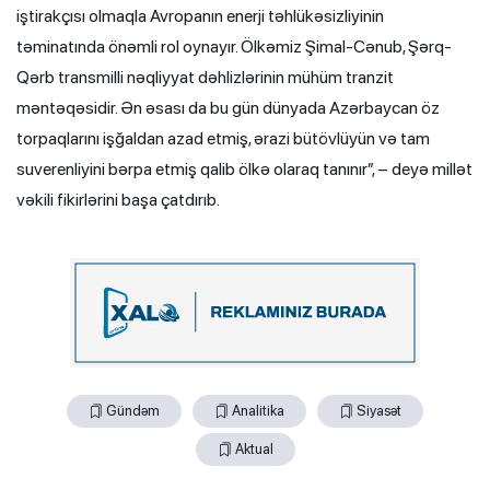
iştirakçısı olmaqla Avropanın enerji təhlükəsizliyinin
təminatında önəmli rol oynayır. Ölkəmiz Şimal-Cənub, Şərq-
Qərb transmilli nəqliyyat dəhlizlərinin mühüm tranzit
məntəqəsidir. Ən əsası da bu gün dünyada Azərbaycan öz
torpaqlarını işğaldan azad etmiş, ərazi bütövlüyün və tam
suverenliyini bərpa etmiş qalib ölkə olaraq tanınır”, – deyə millət
vəkili fikirlərini başa çatdırıb.
Gündəm
Analitika
Siyasət
Aktual