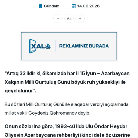
Gündəm
14.06.2026
Xalq.Online
“Artıq 33 ildir ki, ölkəmizdə hər il 15 İyun – Azərbaycan
Xalqının Milli Qurtuluş Günü böyük ruh yüksəkliyi ilə
qeyd olunur”.
Bu sözləri Milli Qurtuluş Günü ilə əlaqədar verdiyi açıqlamada
millət vəkili Göydəniz Qəhrəmanov deyib.
Onun sözlərinə görə, 1993-cü ildə Ulu Öndər Heydər
Əliyevin Azərbaycana rəhbərliyi ikinci dəfə öz üzərinə