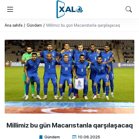
XALQ.ONLINE
ONLAYN PLATFORMA
Ana səhifə
Gündəm
Millimiz bu gün Macarıstanla qarşılaşacaq
Millimiz bu gün Macarıstanla qarşılaşacaq
Gündəm
10.06.2025