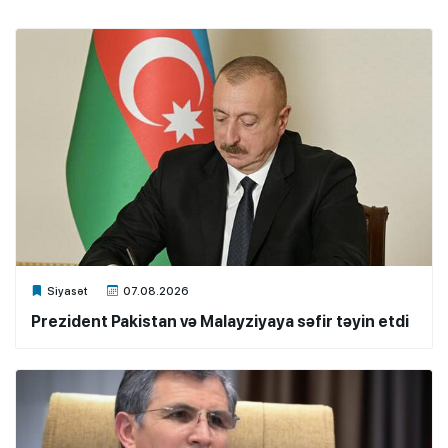
Xalq.Online
Siyasət
07.08.2026
Prezident Pakistan və Malayziyaya səfir təyin etdi