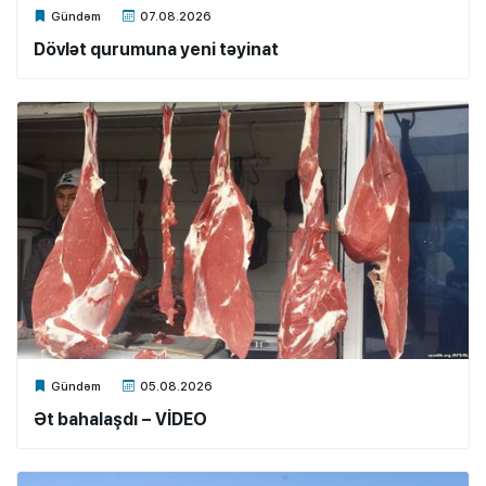
Xalq.Online
Gündəm
07.08.2026
Dövlət qurumuna yeni təyinat
Xalq.Online
Gündəm
05.08.2026
Ət bahalaşdı – VİDEO