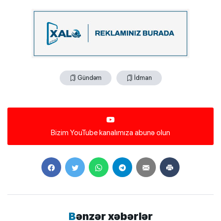
Gündəm
İdman
Bizim YouTube kanalımıza abunə olun
Bənzər xəbərlər