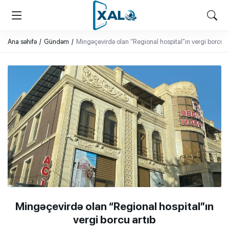
XALQ.ONLINE
ONLAYN PLATFORMA
Ana səhifə
Gündəm
Mingəçevirdə olan “Regional hospital”ın vergi borcu a
Mingəçevirdə olan “Regional hospital”ın
vergi borcu artıb