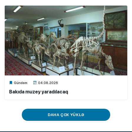
Xalq.Online
Gündəm
04.08.2026
Bakıda muzey yaradılacaq
DAHA ÇOX YÜKLƏ