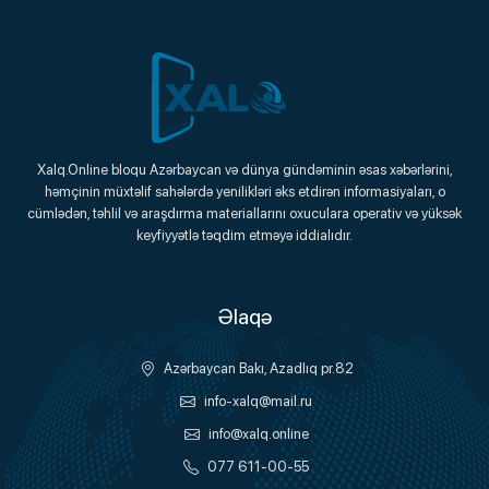
Xalq.Online
Xalq.Online bloqu Azərbaycan və dünya gündəminin əsas xəbərlərini,
həmçinin müxtəlif sahələrdə yenilikləri əks etdirən informasiyaları, o
Onlayn Platforma
cümlədən, təhlil və araşdırma materiallarını oxuculara operativ və yüksək
keyfiyyətlə təqdim etməyə iddialıdır.
Əlaqə
Azərbaycan Bakı, Azadlıq pr.82
info-xalq@mail.ru
info@xalq.online
077 611-00-55