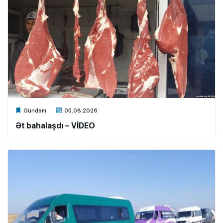
Xalq.Online
Gündəm
05.08.2026
Ət bahalaşdı – VİDEO