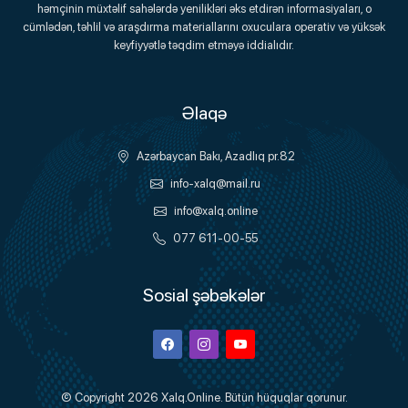
həmçinin müxtəlif sahələrdə yenilikləri əks etdirən informasiyaları, o
Onlayn Platforma
cümlədən, təhlil və araşdırma materiallarını oxuculara operativ və yüksək
keyfiyyətlə təqdim etməyə iddialıdır.
Əlaqə
Azərbaycan Bakı, Azadlıq pr.82
info-xalq@mail.ru
info@xalq.online
077 611-00-55
Sosial şəbəkələr
Facebook
Instagram
Youtube
© Copyright 2026
Xalq.Online
. Bütün hüquqlar qorunur.