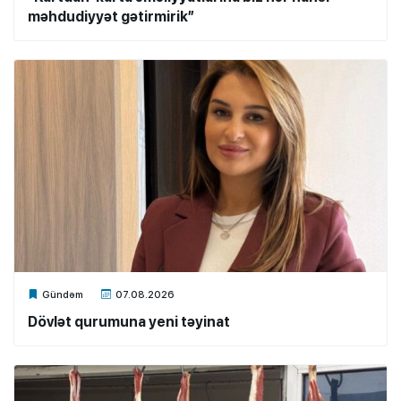
məhdudiyyət gətirmirik”
Xalq.Online
Gündəm
07.08.2026
Dövlət qurumuna yeni təyinat