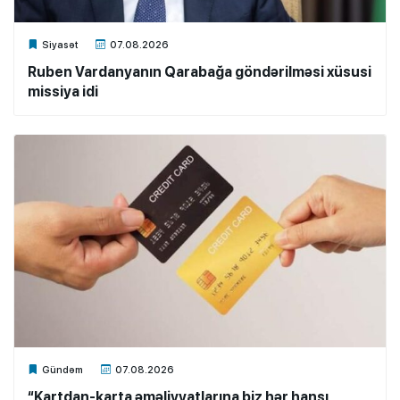
Xalq.Online
Siyasət
07.08.2026
Ruben Vardanyanın Qarabağa göndərilməsi xüsusi
missiya idi
Xalq.Online
Gündəm
07.08.2026
“Kartdan-karta əməliyyatlarına biz hər hansı