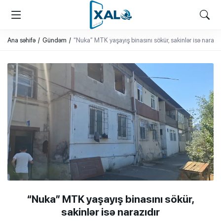
XALQ.ONLINE
ONLAYN PLATFORMA
Ana səhifə
Gündəm
“Nuka” MTK yaşayış binasını sökür, sakinlər isə narazı
“Nuka” MTK yaşayış binasını sökür,
sakinlər isə narazıdır