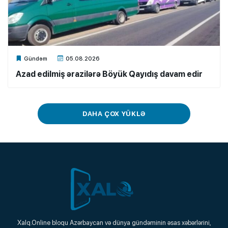
Xalq.Online
Gündəm
05.08.2026
Azad edilmiş ərazilərə Böyük Qayıdış davam edir
DAHA ÇOX YÜKLƏ
Xalq.Online
Xalq.Online bloqu Azərbaycan və dünya gündəminin əsas xəbərlərini,