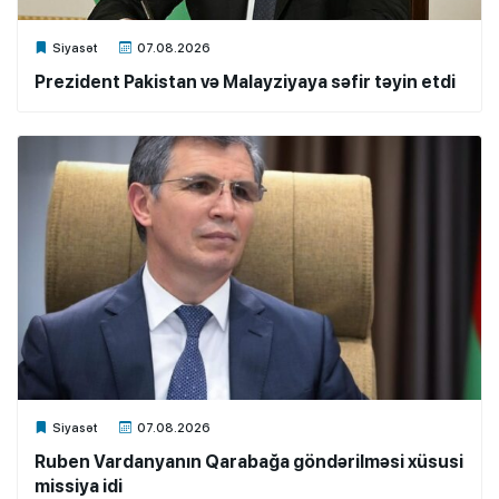
Xalq.Online
Siyasət
07.08.2026
Prezident Pakistan və Malayziyaya səfir təyin etdi
Xalq.Online
Siyasət
07.08.2026
Ruben Vardanyanın Qarabağa göndərilməsi xüsusi
missiya idi