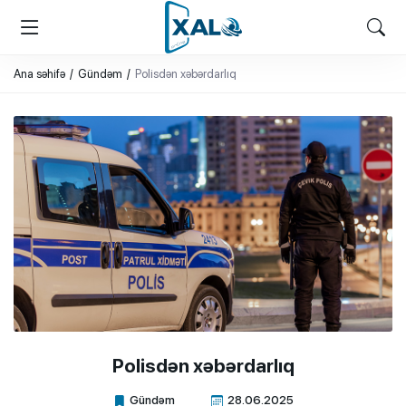
XALQ.ONLINE
ONLAYN PLATFORMA
Ana səhifə
Gündəm
Polisdən xəbərdarlıq
Polisdən xəbərdarlıq
Gündəm
28.06.2025