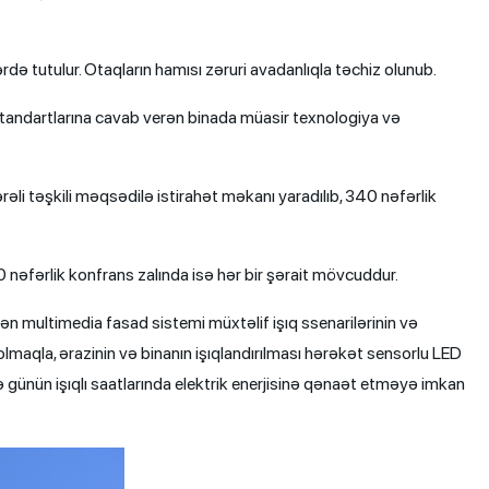
də tutulur. Otaqların hamısı zəruri avadanlıqla təchiz olunub.
 standartlarına cavab verən binada müasir texnologiya və
li təşkili məqsədilə istirahət məkanı yaradılıb, 340 nəfərlik
0 nəfərlik konfrans zalında isə hər bir şərait mövcuddur.
ən multimedia fasad sistemi müxtəlif işıq ssenarilərinin və
 olmaqla, ərazinin və binanın işıqlandırılması hərəkət sensorlu LED
ə günün işıqlı saatlarında elektrik enerjisinə qənaət etməyə imkan