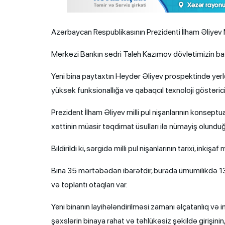
Azərbaycan Respublikasının Prezidenti İlham Əliyev Mə
Mərkəzi Bankın sədri Taleh Kazımov dövlətimizin ba
Yeni bina paytaxtın Heydər Əliyev prospektində yerlə
yüksək funksionallığa və qabaqcıl texnoloji göstərici
Prezident İlham Əliyev milli pul nişanlarının konseptu
xəttinin müasir təqdimat üsulları ilə nümayiş olundu
Bildirildi ki, sərgidə milli pul nişanlarının tarixi, ink
Bina 35 mərtəbədən ibarətdir, burada ümumilikdə 1300
və toplantı otaqları var.
Yeni binanın layihələndirilməsi zamanı əlçatanlıq və ink
şəxslərin binaya rahat və təhlükəsiz şəkildə girişin