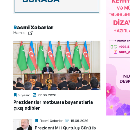
Rəsmi Xəbərlər
Hamısı
Siyasət
22.06.2026
Prezidentlər mətbuata bəyanatlarla
çıxış ediblər
Rəsmi Xəbərlər
15.06.2026
Prezident Milli Qurtuluş Günü ilə