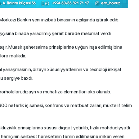
rkəzi Bankın yeni inzibati binasının açılışında iştirak edib.
şçısına binada yaradılmış şərait barədə məlumat verdi.
şir. Müasir şəhərsalma prinsiplərinə uyğun inşa edilmiş bina
lərə malikdir.
al yanaşmasının, dizayn xüsusiyyətlərinin və texnoloji inkişaf
ğu sərgiyə baxdı.
işaf mərhələləri, dizayn və mühafizə elementləri əks olunub.
 nəfərlik iş sahəsi, konfrans və mətbuat zalları, müxtəlif təlim
lüzivlik prinsiplərinə xüsusi diqqət yetirilib, fiziki məhdudiyyətli
in, həmçinin sərbəst hərəkətinin təmin edilməsinə imkan verən