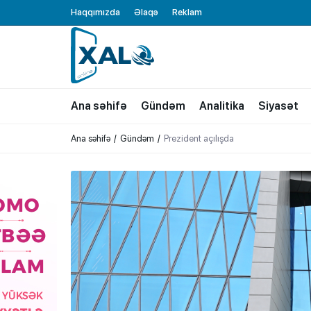
Haqqımızda
Əlaqə
Reklam
XALQ.ONLINE
ONLAYN PLATFORMA
Ana səhifə
Gündəm
Analitika
Siyasət
Ana səhifə
Gündəm
Prezident açılışda