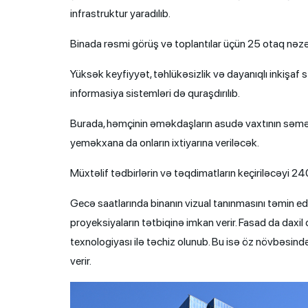
infrastruktur yaradılıb.
Binada rəsmi görüş və toplantılar üçün 25 otaq nəzər
Yüksək keyfiyyət, təhlükəsizlik və dayanıqlı inkişaf
informasiya sistemləri də quraşdırılıb.
Burada, həmçinin əməkdaşların asudə vaxtının səmərə
yeməkxana da onların ixtiyarına veriləcək.
Müxtəlif tədbirlərin və təqdimatların keçiriləcəyi 24
Gecə saatlarında binanın vizual tanınmasını təmin ed
proyeksiyaların tətbiqinə imkan verir. Fasad da daxil
texnologiyası ilə təchiz olunub. Bu isə öz növbəsind
verir.