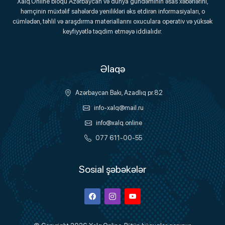
Xalq.Online bloqu Azərbaycan və dünya gündəminin əsas xəbərlərini,
həmçinin müxtəlif sahələrdə yenilikləri əks etdirən informasiyaları, o
Onlayn Platforma
cümlədən, təhlil və araşdırma materiallarını oxuculara operativ və yüksək
keyfiyyətlə təqdim etməyə iddialıdır.
Əlaqə
Azərbaycan Bakı, Azadlıq pr.82
info-xalq@mail.ru
info@xalq.online
077 611-00-55
Sosial şəbəkələr
Facebook
Instagram
Youtube