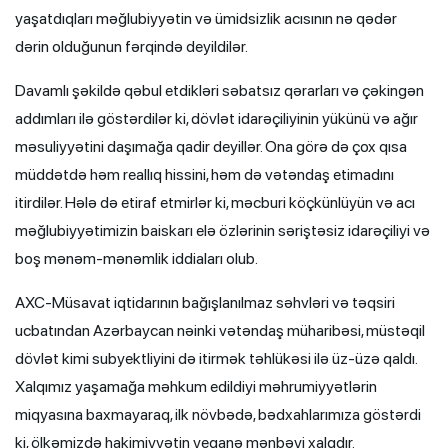
yaşatdıqları məğlubiyyətin və ümidsizlik acısının nə qədər
dərin olduğunun fərqində deyildilər.
Davamlı şəkildə qəbul etdikləri səbatsız qərarları və çəkingən
addımları ilə göstərdilər ki, dövlət idarəçiliyinin yükünü və ağır
məsuliyyətini daşımağa qadir deyillər. Ona görə də çox qısa
müddətdə həm reallıq hissini, həm də vətəndaş etimadını
itirdilər. Hələ də etiraf etmirlər ki, məcburi köçkünlüyün və acı
məğlubiyyətimizin baiskarı elə özlərinin səriştəsiz idarəçiliyi və
boş mənəm-mənəmlik iddiaları olub.
AXC-Müsavat iqtidarının bağışlanılmaz səhvləri və təqsiri
ucbatından Azərbaycan nəinki vətəndaş müharibəsi, müstəqil
dövlət kimi subyektliyini də itirmək təhlükəsi ilə üz-üzə qaldı.
Xalqımız yaşamağa məhkum edildiyi məhrumiyyətlərin
miqyasına baxmayaraq, ilk növbədə, bədxahlarımıza göstərdi
ki, ölkəmizdə hakimiyyətin yeganə mənbəyi xalqdır.