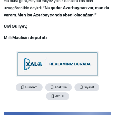
Elə buna görə, Heydər Əliyev yalnız dahilərə xas olan
uzaqgörənliklə deyirdi: “
Nə qədər Azərbaycan var, mən də
varam. Mən isə Azərbaycanda əbədi olacağam!”
Ülvi Quliyev,
Milli Məclisin deputatı
Gündəm
Analitika
Siyasət
Aktual