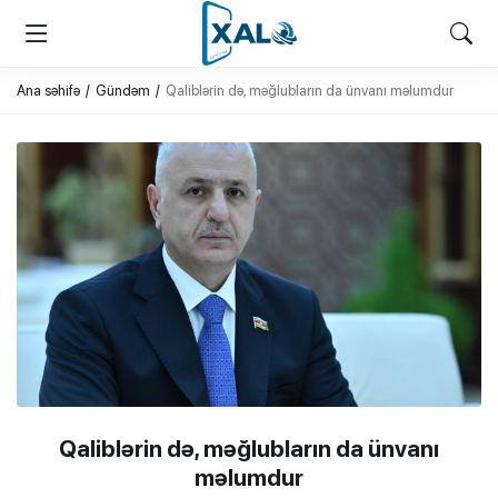
XALQ.ONLINE
ONLAYN PLATFORMA
Ana səhifə
Gündəm
Qaliblərin də, məğlubların da ünvanı məlumdur
Qaliblərin də, məğlubların da ünvanı
məlumdur