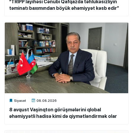
“TRIPP layihəsi Cənubi Qafqazda təhlükəsizliyin
təminatı baxımından böyük əhəmiyyət kəsb edir”
Xalq.Online
Siyasət
08.08.2026
8 avqust Vaşinqton görüşmələrini qlobal
əhəmiyyətli hadisə kimi də qiymətləndirmək olar