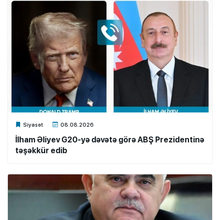
Xalq.Online
Siyasət
08.08.2026
İlham Əliyev G20-yə dəvətə görə ABŞ Prezidentinə
təşəkkür edib