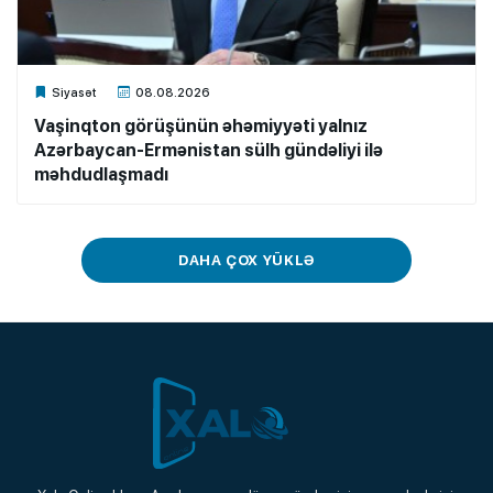
Xalq.Online
Siyasət
08.08.2026
Vaşinqton görüşünün əhəmiyyəti yalnız
Azərbaycan-Ermənistan sülh gündəliyi ilə
məhdudlaşmadı
DAHA ÇOX YÜKLƏ
Xalq.Online