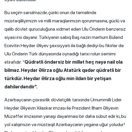
Bu seçim sarsılmazdır, çünki onun da təməlində
müstəqilliyimizin və milli maraqlarımızın qorunmasına, güclü və
qalib dövlət quruculuğuna xidmət edən Ulu Öndərin bənzərsiz
siyasi irsi dayanır. Türkiyənin sabiq Baş naziri mərhum Bülənd
Ecevitin Heydər Əliyev şəxsiyyəti ilə bağlı dediyi bu fikirlər də
Ulu Öndərin Türk dünyasında oynadığı tarixi rolun səmimi
etirafıdır: “
Qüdrətli öndərsiz bir millət heç nəyə nail ola
bilməz. Heydər Əlirza oğlu Atatürk qədər qüdrətli bir
türkdür. Heydər Əlirza oğlu min ildən bir yetişən
dahilərdəndir”.
Azərbaycanın çoxəsrlik dövlətçilik tarixində Ümummilli Lider
Heydər Əliyevin Xilaskar imzası ilə Prezident İlham Əliyevin
Müzəffər imzasının yanaşı dayanması bir daha sübut edir ki, bu
yol xalqımızın və müstəqil Azərbaycanın yeganə uğur yoludur!