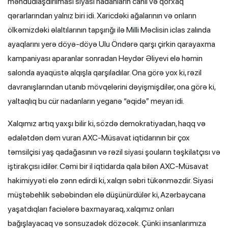
məhdudlaşdırılması siyasi nadanların cahil və qorxaq
qərarlarından yalnız biri idi. Xaricdəki ağalarının və onların
ölkəmizdəki əlaltılarının tapşırığı ilə Milli Məclisin iclas zalında
ayaqlarını yerə döyə-döyə Ulu Öndərə qarşı çirkin qarayaxma
kampaniyası aparanlar sonradan Heydər Əliyevi elə həmin
salonda ayaqüstə alqışla qarşıladılar. Ona görə yox ki, rəzil
davranışlarından utanıb mövqelərini dəyişmişdilər, ona görə ki,
yaltaqlıq bu cür nadanların yeganə “əqidə” meyarı idi.
Xalqımız artıq yaxşı bilir ki, sözdə demokratiyadan, haqq və
ədalətdən dəm vuran AXC-Müsavat iqtidarının bir çox
təmsilçisi yaş qadağasının və rəzil siyasi şouların təşkilatçısı və
iştirakçısı idilər. Cəmi bir il iqtidarda qala bilən AXC-Müsavat
hakimiyyəti elə zənn edirdi ki, xalqın səbri tükənməzdir. Siyasi
müştəbehlik səbəbindən elə düşünürdülər ki, Azərbaycana
yaşatdıqları faciələrə baxmayaraq, xalqımız onları
bağışlayacaq və sonsuzadək dözəcək. Çünki insanlarımıza