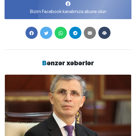
Bizim Facebook kanalımıza abunə olun
Bənzər xəbərlər