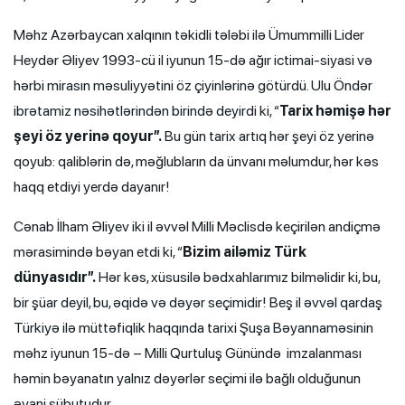
Məhz Azərbaycan xalqının təkidli tələbi ilə Ümummilli Lider
Heydər Əliyev 1993-cü il iyunun 15-də ağır ictimai-siyasi və
hərbi mirasın məsuliyyətini öz çiyinlərinə götürdü. Ulu Öndər
ibrətamiz nəsihətlərindən birində deyirdi ki, “
Tarix həmişə hər
şeyi öz yerinə qoyur”.
Bu gün tarix artıq hər şeyi öz yerinə
qoyub: qaliblərin də, məğlubların da ünvanı məlumdur, hər kəs
haqq etdiyi yerdə dayanır!
Cənab İlham Əliyev iki il əvvəl Milli Məclisdə keçirilən andiçmə
mərasimində bəyan etdi ki, “
Bizim ailəmiz Türk
dünyasıdır”.
Hər kəs, xüsusilə bədxahlarımız bilməlidir ki, bu,
bir şüar deyil, bu, əqidə və dəyər seçimidir! Beş il əvvəl qardaş
Türkiyə ilə müttəfiqlik haqqında tarixi Şuşa Bəyannaməsinin
məhz iyunun 15-də – Milli Qurtuluş Günündə imzalanması
həmin bəyanatın yalnız dəyərlər seçimi ilə bağlı olduğunun
əyani sübutudur.