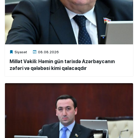
Xalq.Online
Siyasət
08.08.2026
Millət Vəkili: Həmin gün tarixdə Azərbaycanın
zəfəri və qələbəsi kimi qalacaqdır