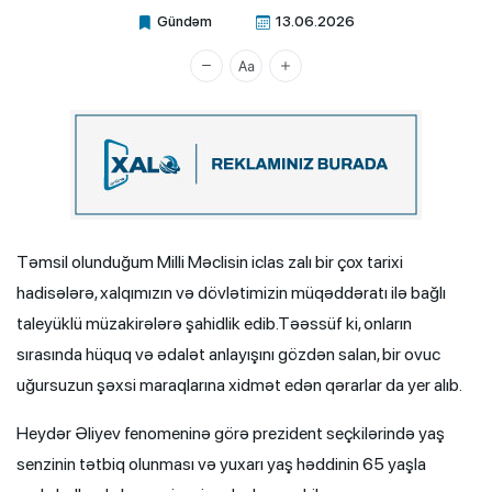
Gündəm
13.06.2026
Xalq.Online
Təmsil olunduğum Milli Məclisin iclas zalı bir çox tarixi
hadisələrə, xalqımızın və dövlətimizin müqəddəratı ilə bağlı
taleyüklü müzakirələrə şahidlik edib.Təəssüf ki, onların
sırasında hüquq və ədalət anlayışını gözdən salan, bir ovuc
uğursuzun şəxsi maraqlarına xidmət edən qərarlar da yer alıb.
Heydər Əliyev fenomeninə görə prezident seçkilərində yaş
senzinin tətbiq olunması və yuxarı yaş həddinin 65 yaşla