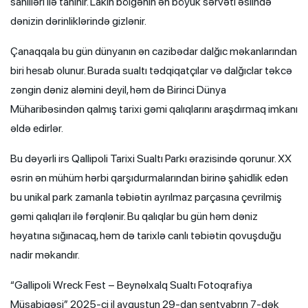
sahilləri ilə tanınır. Lakin bölgənin ən böyük sərvəti əslində
dənizin dərinliklərində gizlənir.
Çanaqqala bu gün dünyanın ən cazibədar dalğıc məkanlarından
biri hesab olunur. Burada sualtı tədqiqatçılar və dalğıclar təkcə
zəngin dəniz aləmini deyil, həm də Birinci Dünya
Müharibəsindən qalmış tarixi gəmi qalıqlarını araşdırmaq imkanı
əldə edirlər.
Bu dəyərli irs Qallipoli Tarixi Sualtı Parkı ərazisində qorunur. XX
əsrin ən mühüm hərbi qarşıdurmalarından birinə şahidlik edən
bu unikal park zamanla təbiətin ayrılmaz parçasına çevrilmiş
gəmi qalıqları ilə fərqlənir. Bu qalıqlar bu gün həm dəniz
həyatına sığınacaq, həm də tarixlə canlı təbiətin qovuşduğu
nadir məkandır.
“Gallipoli Wreck Fest – Beynəlxalq Sualtı Fotoqrafiya
Müsabiqəsi” 2025-ci il avqustun 29-dan sentyabrın 7-dək