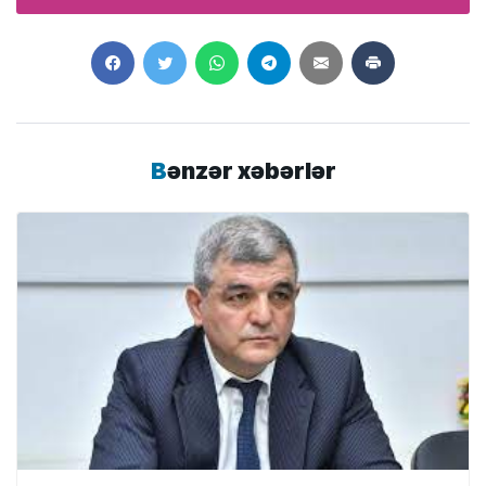
Bənzər xəbərlər