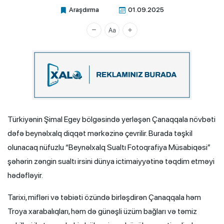
Araşdırma
01.09.2025
Xalq.Online
Türkiyənin Şimal Egey bölgəsində yerləşən Çanaqqala növbəti
dəfə beynəlxalq diqqət mərkəzinə çevrilir. Burada təşkil
olunacaq nüfuzlu “Beynəlxalq Sualtı Fotoqrafiya Müsabiqəsi”
şəhərin zəngin sualtı irsini dünya ictimaiyyətinə təqdim etməyi
hədəfləyir.
Tarixi, mifləri və təbiəti özündə birləşdirən Çanaqqala həm
Troya xarabalıqları, həm də günəşli üzüm bağları və təmiz