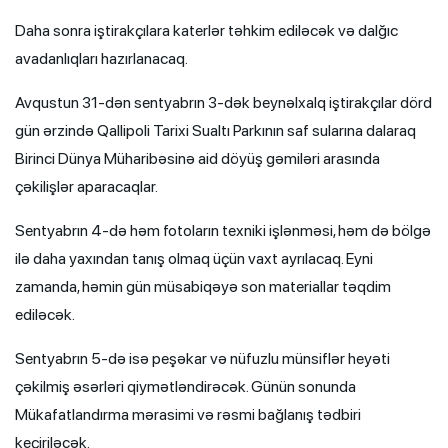
Daha sonra iştirakçılara katerlər təhkim ediləcək və dalğıc
avadanlıqları hazırlanacaq.
Avqustun 31-dən sentyabrın 3-dək beynəlxalq iştirakçılar dörd
gün ərzində Qallipoli Tarixi Sualtı Parkının saf sularına dalaraq
Birinci Dünya Müharibəsinə aid döyüş gəmiləri arasında
çəkilişlər aparacaqlar.
Sentyabrın 4-də həm fotoların texniki işlənməsi, həm də bölgə
ilə daha yaxından tanış olmaq üçün vaxt ayrılacaq. Eyni
zamanda, həmin gün müsabiqəyə son materiallar təqdim
ediləcək.
Sentyabrın 5-də isə peşəkar və nüfuzlu münsiflər heyəti
çəkilmiş əsərləri qiymətləndirəcək. Günün sonunda
Mükafatlandırma mərasimi və rəsmi bağlanış tədbiri
keçiriləcək.