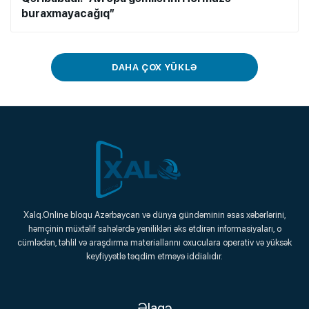
buraxmayacağıq”
DAHA ÇOX YÜKLƏ
Xalq.Online
Xalq.Online bloqu Azərbaycan və dünya gündəminin əsas xəbərlərini,
həmçinin müxtəlif sahələrdə yenilikləri əks etdirən informasiyaları, o
Onlayn Platforma
cümlədən, təhlil və araşdırma materiallarını oxuculara operativ və yüksək
keyfiyyətlə təqdim etməyə iddialıdır.
Əlaqə