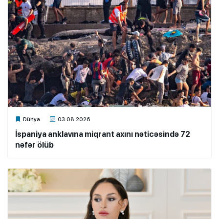
Xalq.Online
Dünya
03.08.2026
İspaniya anklavına miqrant axını nəticəsində 72
nəfər ölüb