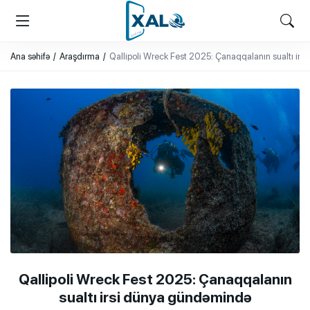
XALQ.ONLINE
ONLAYN PLATFORMA
Ana səhifə
Araşdırma
Qallipoli Wreck Fest 2025: Çanaqqalanın sualtı ir
Qallipoli Wreck Fest 2025: Çanaqqalanın
sualtı irsi dünya gündəmində