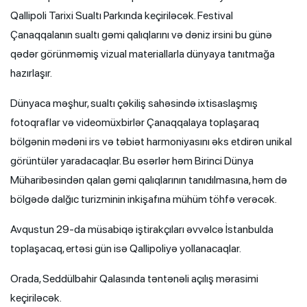
Qallipoli Tarixi Sualtı Parkında keçiriləcək. Festival
Çanaqqalanın sualtı gəmi qalıqlarını və dəniz irsini bu günə
qədər görünməmiş vizual materiallarla dünyaya tanıtmağa
hazırlaşır.
Dünyaca məşhur, sualtı çəkiliş sahəsində ixtisaslaşmış
fotoqraflar və videomüxbirlər Çanaqqalaya toplaşaraq
bölgənin mədəni irs və təbiət harmoniyasını əks etdirən unikal
görüntülər yaradacaqlar. Bu əsərlər həm Birinci Dünya
Müharibəsindən qalan gəmi qalıqlarının tanıdılmasına, həm də
bölgədə dalğıc turizminin inkişafına mühüm töhfə verəcək.
Avqustun 29-da müsabiqə iştirakçıları əvvəlcə İstanbulda
toplaşacaq, ertəsi gün isə Qallipoliyə yollanacaqlar.
Orada, Seddülbahir Qalasında təntənəli açılış mərasimi
keçiriləcək.