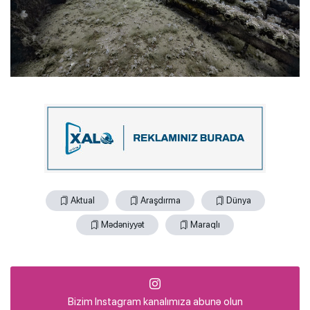
Aktual
Araşdırma
Dünya
Mədəniyyət
Maraqlı
Bizim Instagram kanalımıza abunə olun