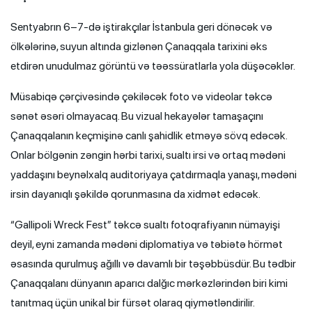
Sentyabrın 6–7-də iştirakçılar İstanbula geri dönəcək və
ölkələrinə, suyun altında gizlənən Çanaqqala tarixini əks
etdirən unudulmaz görüntü və təəssüratlarla yola düşəcəklər.
Müsabiqə çərçivəsində çəkiləcək foto və videolar təkcə
sənət əsəri olmayacaq. Bu vizual hekayələr tamaşaçını
Çanaqqalanın keçmişinə canlı şahidlik etməyə sövq edəcək.
Onlar bölgənin zəngin hərbi tarixi, sualtı irsi və ortaq mədəni
yaddaşını beynəlxalq auditoriyaya çatdırmaqla yanaşı, mədəni
irsin dayanıqlı şəkildə qorunmasına da xidmət edəcək.
“Gallipoli Wreck Fest” təkcə sualtı fotoqrafiyanın nümayişi
deyil, eyni zamanda mədəni diplomatiya və təbiətə hörmət
əsasında qurulmuş ağıllı və davamlı bir təşəbbüsdür. Bu tədbir
Çanaqqalanı dünyanın aparıcı dalğıc mərkəzlərindən biri kimi
tanıtmaq üçün unikal bir fürsət olaraq qiymətləndirilir.