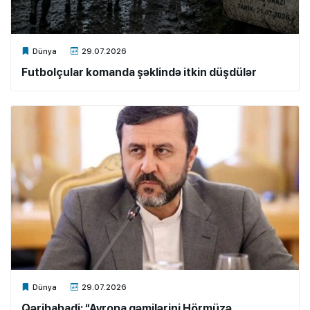
Xalq.Online
Dünya
29.07.2026
Futbolçular komanda şəklində itkin düşdülər
Xalq.Online
Dünya
29.07.2026
Qəribabadi: “Avropa gəmilərini Hörmüzə