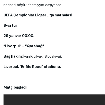
nəticəsi böyük əhəmiyyət daşıyacaq.
UEFA Çempionlar Liqası Liqa mərhələsi
8-ci tur
29 yanvar 00:00.
“Liverpul” – “Qarabağ”
Baş hakim:
İvan Krujlyak (Slovakiya).
Liverpul. “Enfild Roud” stadionu.
Matç başladı.