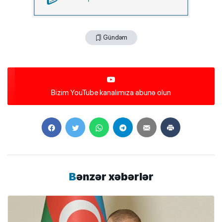
Gündəm
Bizim YouTube kanalımıza abunə olun
Bənzər xəbərlər