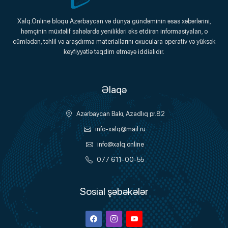
Xalq.Online
Xalq.Online bloqu Azərbaycan və dünya gündəminin əsas xəbərlərini,
həmçinin müxtəlif sahələrdə yenilikləri əks etdirən informasiyaları, o
Onlayn Platforma
cümlədən, təhlil və araşdırma materiallarını oxuculara operativ və yüksək
keyfiyyətlə təqdim etməyə iddialıdır.
Əlaqə
Azərbaycan Bakı, Azadlıq pr.82
info-xalq@mail.ru
info@xalq.online
077 611-00-55
Sosial şəbəkələr
Facebook
Instagram
Youtube