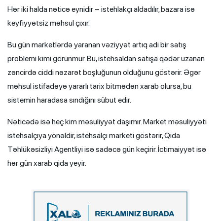
Hər iki halda nəticə eynidir – istehlakçı aldadılır, bazara isə
keyfiyyətsiz məhsul çıxır.
Bu gün marketlərdə yaranan vəziyyət artıq adi bir satış
problemi kimi görünmür. Bu, istehsaldan satışa qədər uzanan
zəncirdə ciddi nəzarət boşluğunun olduğunu göstərir. Əgər
məhsul istifadəyə yararlı tarix bitmədən xarab olursa, bu
sistemin haradasa sındığını sübut edir.
Nəticədə isə heç kim məsuliyyət daşımır. Market məsuliyyəti
istehsalçıya yönəldir, istehsalçı marketi göstərir, Qida
Təhlükəsizliyi Agentliyi isə sadəcə gün keçirir. İctimaiyyət isə
hər gün xarab qida yeyir.