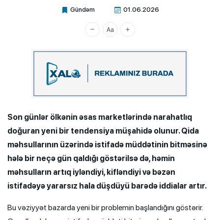
Gündəm
01.06.2026
Xalq.Online
Son günlər ölkənin əsas marketlərində narahatlıq
doğuran yeni bir tendensiya müşahidə olunur. Qida
məhsullarının üzərində istifadə müddətinin bitməsinə
hələ bir neçə gün qaldığı göstərilsə də, həmin
məhsulların artıq iyləndiyi, kifləndiyi və bəzən
istifadəyə yararsız hala düşdüyü barədə iddialar artır.
Bu vəziyyət bazarda yeni bir problemin başlandığını göstərir.