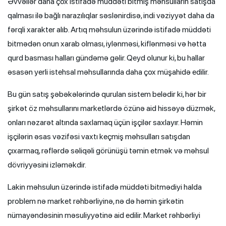
Əvvəllər daha çox istifadə müddəti bitmiş məhsulların satışda
qalması ilə bağlı narazılıqlar səslənirdisə, indi vəziyyət daha da
fərqli xarakter alıb. Artıq məhsulun üzərində istifadə müddəti
bitmədən onun xarab olması, iylənməsi, kiflənməsi və hətta
qurd basması halları gündəmə gəlir. Qeyd olunur ki, bu hallar
əsasən yerli istehsal məhsullarında daha çox müşahidə edilir.
Bu gün satış şəbəkələrində qurulan sistem belədir ki, hər bir
şirkət öz məhsullarını marketlərdə özünə aid hissəyə düzmək,
onları nəzarət altında saxlamaq üçün işçilər saxlayır. Həmin
işçilərin əsas vəzifəsi vaxtı keçmiş məhsulları satışdan
çıxarmaq, rəflərdə səliqəli görünüşü təmin etmək və məhsul
dövriyyəsini izləməkdir.
Lakin məhsulun üzərində istifadə müddəti bitmədiyi halda
problem nə market rəhbərliyinə, nə də həmin şirkətin
nümayəndəsinin məsuliyyətinə aid edilir. Market rəhbərliyi