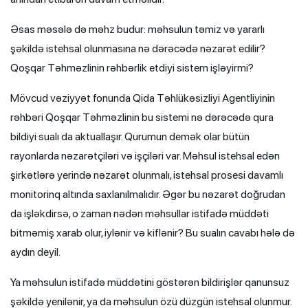
Əsas məsələ də məhz budur: məhsulun təmiz və yararlı
şəkildə istehsal olunmasına nə dərəcədə nəzarət edilir?
Qoşqar Təhməzlinin rəhbərlik etdiyi sistem işləyirmi?
Mövcud vəziyyət fonunda Qida Təhlükəsizliyi Agentliyinin
rəhbəri Qoşqar Təhməzlinin bu sistemi nə dərəcədə qura
bildiyi sualı da aktuallaşır. Qurumun demək olar bütün
rayonlarda nəzarətçiləri və işçiləri var. Məhsul istehsal edən
şirkətlərə yerində nəzarət olunmalı, istehsal prosesi davamlı
monitorinq altında saxlanılmalıdır. Əgər bu nəzarət doğrudan
da işləkdirsə, o zaman nədən məhsullar istifadə müddəti
bitməmiş xarab olur, iylənir və kiflənir? Bu sualın cavabı hələ də
aydın deyil.
Ya məhsulun istifadə müddətini göstərən bildirişlər qanunsuz
şəkildə yenilənir, ya da məhsulun özü düzgün istehsal olunmur.