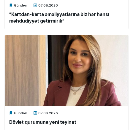
Xalq.Online
Gündəm
07.08.2026
“Kartdan-karta əməliyyatlarına biz hər hansı
məhdudiyyət gətirmirik”
Xalq.Online
Gündəm
07.08.2026
Dövlət qurumuna yeni təyinat