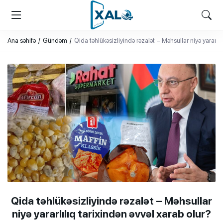
XALQ.ONLINE
ONLAYN PLATFORMA
Ana səhifə
Gündəm
Qida təhlükəsizliyində rəzalət – Məhsullar niyə yararlıl
Qida təhlükəsizliyində rəzalət – Məhsullar
niyə yararlılıq tarixindən əvvəl xarab olur?