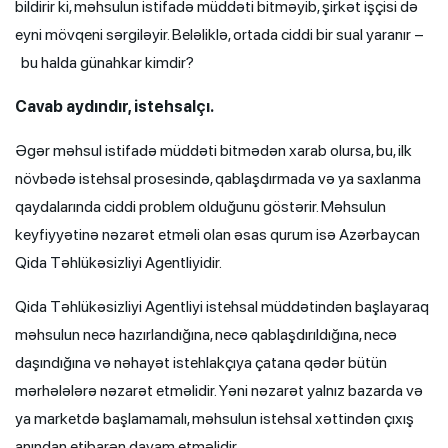
bildirir ki, məhsulun istifadə müddəti bitməyib, şirkət işçisi də
eyni mövqeni sərgiləyir. Beləliklə, ortada ciddi bir sual yaranır –
bu halda günahkar kimdir?
Cavab aydındır, istehsalçı.
Əgər məhsul istifadə müddəti bitmədən xarab olursa, bu, ilk
növbədə istehsal prosesində, qablaşdırmada və ya saxlanma
qaydalarında ciddi problem olduğunu göstərir. Məhsulun
keyfiyyətinə nəzarət etməli olan əsas qurum isə Azərbaycan
Qida Təhlükəsizliyi Agentliyidir.
Qida Təhlükəsizliyi Agentliyi istehsal müddətindən başlayaraq
məhsulun necə hazırlandığına, necə qablaşdırıldığına, necə
daşındığına və nəhayət istehlakçıya çatana qədər bütün
mərhələlərə nəzarət etməlidir. Yəni nəzarət yalnız bazarda və
ya marketdə başlamamalı, məhsulun istehsal xəttindən çıxış
anından etibarən davam etməlidir.