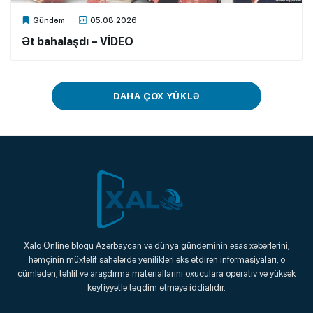
Xalq.Online
Gündəm
05.08.2026
Ət bahalaşdı – VİDEO
DAHA ÇOX YÜKLƏ
Xalq.Online
Xalq.Online bloqu Azərbaycan və dünya gündəminin əsas xəbərlərini,
həmçinin müxtəlif sahələrdə yenilikləri əks etdirən informasiyaları, o
Onlayn Platforma
cümlədən, təhlil və araşdırma materiallarını oxuculara operativ və yüksək
keyfiyyətlə təqdim etməyə iddialıdır.