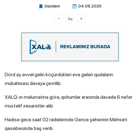
Gündəm
04.06.2025
Xalq.Online
Dörd ay əvvəl gəlin köçürdükləri evə gələn qudaların
mübahisəsi davaya çevrilib.
XALQ-ın məlumatına görə, qohumlar arasında davada 6 nəfər
müxtəlif xəsarətlər alıb.
Hadisə gecə saat 02 radələrində Gəncə şəhərinin Məhsəti
qəsəbəsində baş verib.