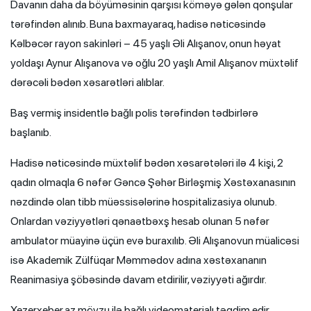
Davanın daha da böyüməsinin qarşısı köməyə gələn qonşular
tərəfindən alınıb. Buna baxmayaraq, hadisə nəticəsində
Kəlbəcər rayon sakinləri – 45 yaşlı Əli Alışanov, onun həyat
yoldaşı Aynur Alışanova və oğlu 20 yaşlı Amil Alışanov müxtəlif
dərəcəli bədən xəsarətləri alıblar.
Baş vermiş insidentlə bağlı polis tərəfindən tədbirlərə
başlanıb.
Hadisə nəticəsində müxtəlif bədən xəsarətələri ilə 4 kişi, 2
qadın olmaqla 6 nəfər Gəncə Şəhər Birləşmiş Xəstəxanasının
nəzdində olan tibb müəssisələrinə hospitalizasiya olunub.
Onlardan vəziyyətləri qənaətbəxş hesab olunan 5 nəfər
ambulator müayinə üçün evə buraxılıb. Əli Alışanovun müalicəsi
isə Akademik Zülfüqar Məmmədov adına xəstəxananın
Reanimasiya şöbəsində davam etdirilir, vəziyyəti ağırdır.
Xezerxeber.az mövzu ilə bağlı videomaterialı təqdim edir.