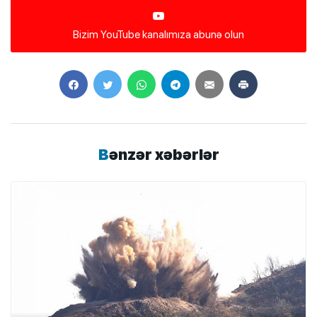
Bizim YouTube kanalımıza abunə olun
Bənzər xəbərlər