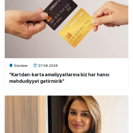
Xalq.Online
Gündəm
07.08.2026
“Kartdan-karta əməliyyatlarına biz hər hansı
məhdudiyyət gətirmirik”