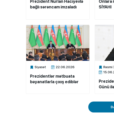
Prezident Nurlan Hacıyevlə
Onlara r
bağlı sərəncam imzaladı
SİYAHI
Siyasət
22.06.2026
Rəsmi 
Xalq.Online
Xalq.Onli
15.06
Prezidentlər mətbuata
Prezide
bəyanatlarla çıxış ediblər
Günü ilə
D