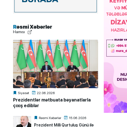
Rəsmi Xəbərlər
Hamısı
Siyasət
22.06.2026
Prezidentlər mətbuata bəyanatlarla
çıxış ediblər
Rəsmi Xəbərlər
15.06.2026
Prezident Milli Qurtuluş Günü ilə