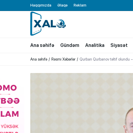
Haqqımızda
Əlaqə
Reklam
XALQ.ONLINE
ONLAYN PLATFORMA
Ana səhifə
Gündəm
Analitika
Siyasət
Ana səhifə
Rəsmi Xəbərlər
Qurban Qurbanov təltif olund