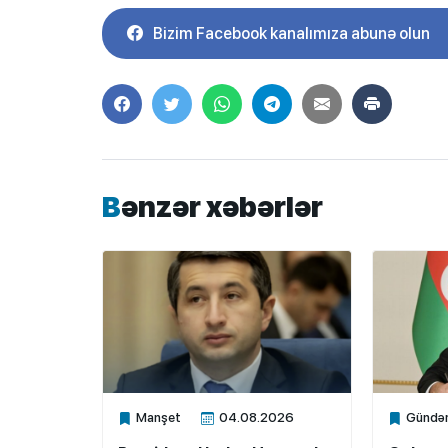
Bizim Facebook kanalımıza abunə olun
Bənzər xəbərlər
Manşet
04.08.2026
Gündə
Xalq.Online
Xalq.Onli