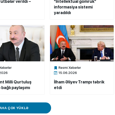
ütbələr verildi –
“İntellektual gömrük”
informasiya sistemi
yaradıldı
Xəbərlər
Rəsmi Xəbərlər
ne
Xalq.Online
.2026
15.06.2026
nt Milli Qurtuluş
İlham Əliyev Trampı təbrik
 bağlı paylaşımı
etdi
AHA ÇOX YÜKLƏ