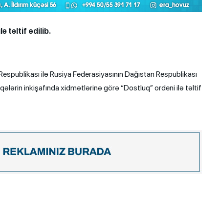
təltif edilib.
publikası ilə Rusiya Federasiyasının Dağıstan Respublikası
ələrin inkişafında xidmətlərinə görə “Dostluq” ordeni ilə təltif