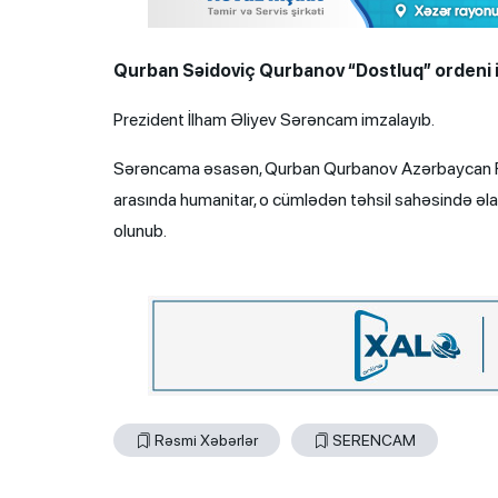
Qurban Səidoviç Qurbanov “Dostluq” ordeni ilə 
Prezident İlham Əliyev Sərəncam imzalayıb.
Sərəncama əsasən, Qurban Qurbanov Azərbaycan Res
arasında humanitar, o cümlədən təhsil sahəsində əlaq
olunub.
Rəsmi Xəbərlər
SERENCAM