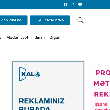
Facebook
Instagram
Youtube
Video Rubrika
Foto Rubrika
ə
Mədəniyyət
İdman
Digər