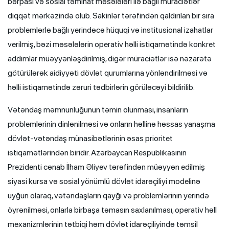
bərpası və sosial təminat məsələləri ilə bağlı müraciətlər
diqqət mərkəzində olub. Sakinlər tərəfindən qaldırılan bir sıra
problemlərlə bağlı yerindəcə hüquqi və institusional izahatlar
verilmiş, bəzi məsələlərin operativ həlli istiqamətində konkret
addımlar müəyyənləşdirilmiş, digər müraciətlər isə nəzarətə
götürülərək aidiyyəti dövlət qurumlarına yönləndirilməsi və
həlli istiqamətində zəruri tədbirlərin görüləcəyi bildirilib.
Vətəndaş məmnunluğunun təmin olunması, insanların
problemlərinin dinlənilməsi və onların həllinə həssas yanaşma
dövlət-vətəndaş münasibətlərinin əsas prioritet
istiqamətlərindən biridir. Azərbaycan Respublikasının
Prezidenti cənab İlham Əliyev tərəfindən müəyyən edilmiş
siyasi kursa və sosial yönümlü dövlət idarəçiliyi modelinə
uyğun olaraq, vətəndaşların qayğı və problemlərinin yerində
öyrənilməsi, onlarla birbaşa təmasın saxlanılması, operativ həll
mexanizmlərinin tətbiqi həm dövlət idarəçiliyində təmsil