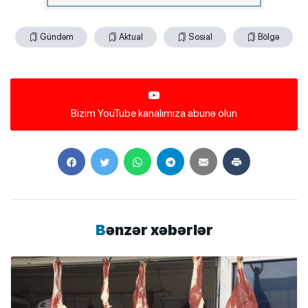
Gündəm
Aktual
Sosial
Bölgə
Bizim YouTube kanalımıza abunə olun
Bənzər xəbərlər