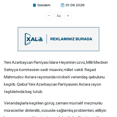
Gündəm
01.06.2026
Xalq.Online
Yeni Azərbaycan Partiyası İdarə Heyətinin üzvü, Milli Məclisin
Səhiyyə komitəsinin sədr müavini, millət vəkili Rəşad
Mahmudov Astara rayonunda növbəti vətəndaş qəbulunu
keçirib. Qəbul Yeni Azərbaycan Partiyasının Astara rayon
təşkilatında baş tutub.
Vətəndaşlarla keçirilən görüş zamanı müxtəlif məzmunlu
müraciətlər dinlənilib, xüsusilə sağlamlıq problemləri, əlilliyin