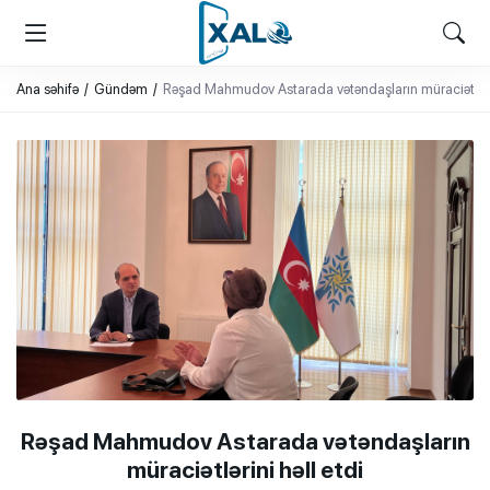
XALQ.ONLINE
ONLAYN PLATFORMA
Ana səhifə
Gündəm
Rəşad Mahmudov Astarada vətəndaşların müraciətlərin
Rəşad Mahmudov Astarada vətəndaşların
müraciətlərini həll etdi