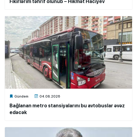
Fikirlərim təhrif olunub – Hikmət Hacıyev
Xalq.Online
Gündəm
04.08.2026
Bağlanan metro stansiyalarını bu avtobuslar əvəz
edəcək