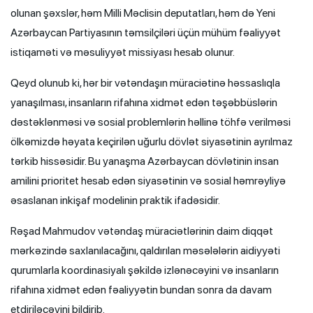
olunan şəxslər, həm Milli Məclisin deputatları, həm də Yeni
Azərbaycan Partiyasının təmsilçiləri üçün mühüm fəaliyyət
istiqaməti və məsuliyyət missiyası hesab olunur.
Qeyd olunub ki, hər bir vətəndaşın müraciətinə həssaslıqla
yanaşılması, insanların rifahına xidmət edən təşəbbüslərin
dəstəklənməsi və sosial problemlərin həllinə töhfə verilməsi
ölkəmizdə həyata keçirilən uğurlu dövlət siyasətinin ayrılmaz
tərkib hissəsidir. Bu yanaşma Azərbaycan dövlətinin insan
amilini prioritet hesab edən siyasətinin və sosial həmrəyliyə
əsaslanan inkişaf modelinin praktik ifadəsidir.
Rəşad Mahmudov vətəndaş müraciətlərinin daim diqqət
mərkəzində saxlanılacağını, qaldırılan məsələlərin aidiyyəti
qurumlarla koordinasiyalı şəkildə izlənəcəyini və insanların
rifahına xidmət edən fəaliyyətin bundan sonra da davam
etdiriləcəyini bildirib.