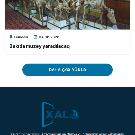
Xalq.Online
Gündəm
04.08.2026
Bakıda muzey yaradılacaq
DAHA ÇOX YÜKLƏ
Xalq.Online
Xalq.Online bloqu Azərbaycan və dünya gündəminin əsas xəbərlərini,