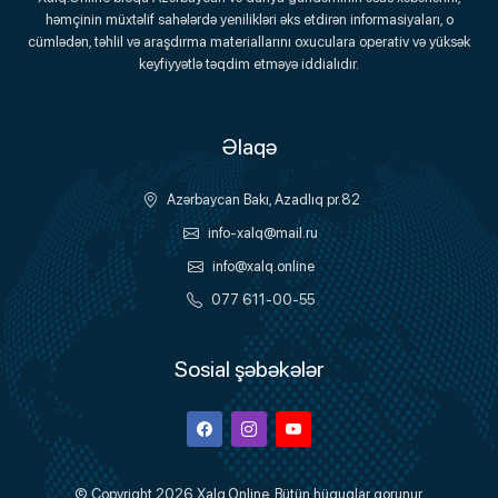
həmçinin müxtəlif sahələrdə yenilikləri əks etdirən informasiyaları, o
Onlayn Platforma
cümlədən, təhlil və araşdırma materiallarını oxuculara operativ və yüksək
keyfiyyətlə təqdim etməyə iddialıdır.
Əlaqə
Azərbaycan Bakı, Azadlıq pr.82
info-xalq@mail.ru
info@xalq.online
077 611-00-55
Sosial şəbəkələr
Facebook
Instagram
Youtube
© Copyright 2026
Xalq.Online
. Bütün hüquqlar qorunur.