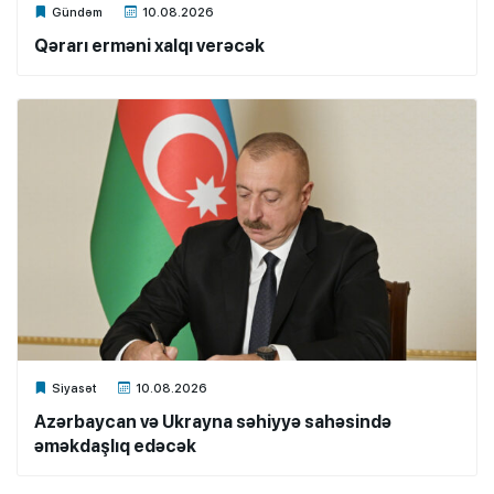
Xalq.Online
Gündəm
10.08.2026
Qərarı erməni xalqı verəcək
Xalq.Online
Siyasət
10.08.2026
Azərbaycan və Ukrayna səhiyyə sahəsində
əməkdaşlıq edəcək