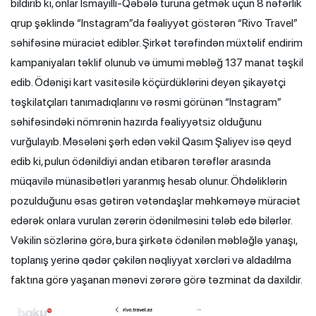
bildirib ki, onlar İsmayıllı-Qəbələ turuna getmək üçün 8 nəfərlik
qrup şəklində “Instagram”da fəaliyyət göstərən “Rivo Travel”
səhifəsinə müraciət ediblər. Şirkət tərəfindən müxtəlif endirim
kampaniyaları təklif olunub və ümumi məbləğ 137 manat təşkil
edib. Ödənişi kart vasitəsilə köçürdüklərini deyən şikayətçi
təşkilatçıları tanımadıqlarını və rəsmi görünən “Instagram”
səhifəsindəki nömrənin hazırda fəaliyyətsiz olduğunu
vurğulayıb. Məsələni şərh edən vəkil Qasım Şaliyev isə qeyd
edib ki, pulun ödənildiyi andan etibarən tərəflər arasında
müqavilə münasibətləri yaranmış hesab olunur. Öhdəliklərin
pozulduğunu əsas gətirən vətəndaşlar məhkəməyə müraciət
edərək onlara vurulan zərərin ödənilməsini tələb edə bilərlər.
Vəkilin sözlərinə görə, bura şirkətə ödənilən məbləğlə yanaşı,
toplanış yerinə qədər çəkilən nəqliyyat xərcləri və aldadılma
faktına görə yaşanan mənəvi zərərə görə təzminat da daxildir.
Video