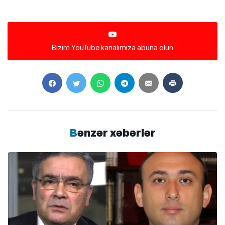
Bizim YouTube kanalımıza abunə olun
Bənzər xəbərlər