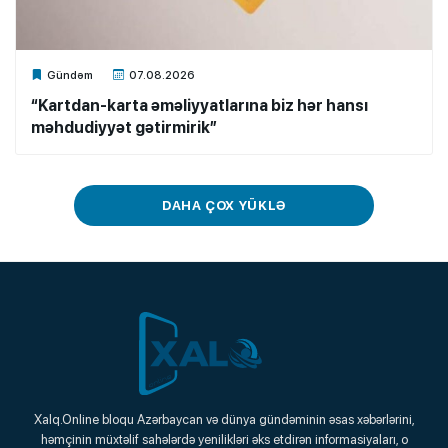
Xalq.Online
Gündəm
07.08.2026
“Kartdan-karta əməliyyatlarına biz hər hansı
məhdudiyyət gətirmirik”
DAHA ÇOX YÜKLƏ
Xalq.Online
Xalq.Online bloqu Azərbaycan və dünya gündəminin əsas xəbərlərini,
həmçinin müxtəlif sahələrdə yenilikləri əks etdirən informasiyaları, o