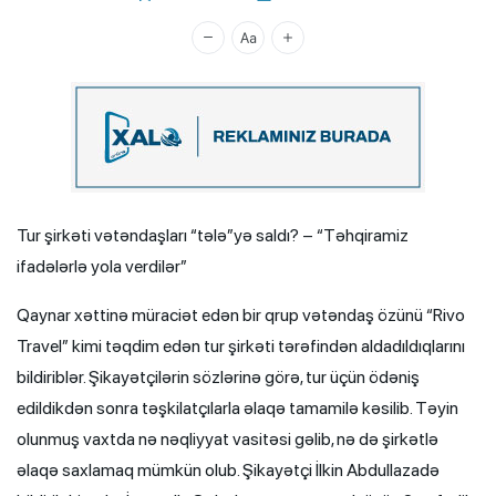
Xalq.Online
Tur şirkəti vətəndaşları “tələ”yə saldı? – “Təhqiramiz
ifadələrlə yola verdilər”
Qaynar xəttinə müraciət edən bir qrup vətəndaş özünü “Rivo
Travel” kimi təqdim edən tur şirkəti tərəfindən aldadıldıqlarını
bildiriblər. Şikayətçilərin sözlərinə görə, tur üçün ödəniş
edildikdən sonra təşkilatçılarla əlaqə tamamilə kəsilib. Təyin
olunmuş vaxtda nə nəqliyyat vasitəsi gəlib, nə də şirkətlə
əlaqə saxlamaq mümkün olub. Şikayətçi İlkin Abdullazadə