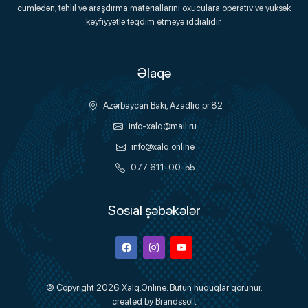
Onlayn Platforma
cümlədən, təhlil və araşdırma materiallarını oxuculara operativ və yüksək
keyfiyyətlə təqdim etməyə iddialıdır.
Əlaqə
Azərbaycan Bakı, Azadlıq pr.82
info-xalq@mail.ru
info@xalq.online
077 611-00-55
Sosial şəbəkələr
Facebook
Instagram
Youtube
© Copyright 2026
Xalq.Online
. Bütün hüquqlar qorunur.
created by
Brandssoft