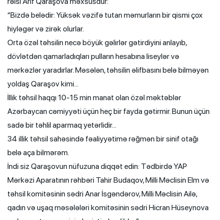
rəisi Arif Qaraşova məxsusdur:
“Bizdə belədir: Yüksək vəzifə tutan məmurların bir qismi çox
hiyləgər və zirək olurlar.
Orta özəl təhsilin necə böyük gəlirlər gətirdiyini anlayıb,
dövlətdən qamarladıqları pulların hesabına liseylər və
mərkəzlər yaradırlar. Məsələn, təhsilin əlifbasını belə bilməyən
yoldaş Qaraşov kimi…
İllik təhsil haqqı 10-15 min manat olan özəl məktəblər
Azərbaycan cəmiyyəti üçün heç bir fayda gətirmir. Bunun üçün
sadə bir təhlil aparmaq yetərlidir…
34 illik təhsil sahəsində fəaliyyətimə rəğmən bir sinif otağı
belə aça bilmərəm.
İndi siz Qaraşovun nüfuzuna diqqət edin: Tədbirdə YAP
Mərkəzi Aparatının rəhbəri Tahir Budaqov, Milli Məclisin Elm və
təhsil komitəsinin sədri Anar İsgəndərov, Milli Məclisin Ailə,
qadın və uşaq məsələləri komitəsinin sədri Hicran Hüseynova