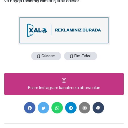
və başqa tanınmış isimlər iştirak ediblər”.
Gündəm
Elm-Təhsil
Bizim Instagram kanalımıza abunə olun