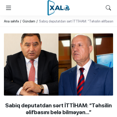
XALQ.ONLINE
ONLAYN PLATFORMA
Ana səhifə
Gündəm
Sabiq deputatdan sərt İTTİHAM: “Təhsilin əlifbasını 
Sabiq deputatdan sərt İTTİHAM: “Təhsilin
əlifbasını belə bilməyən…”