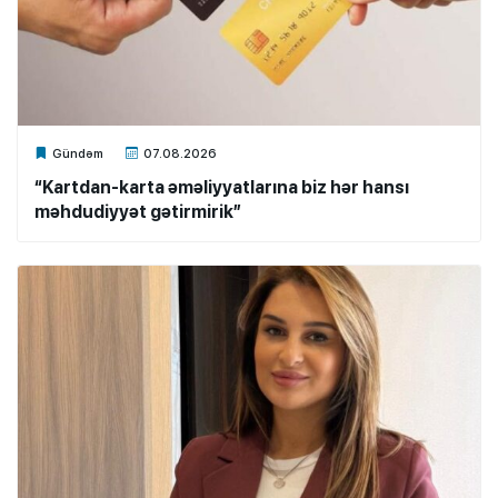
Xalq.Online
Gündəm
07.08.2026
“Kartdan-karta əməliyyatlarına biz hər hansı
məhdudiyyət gətirmirik”