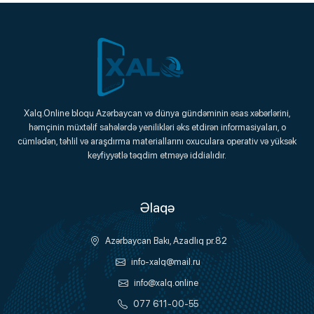
Xalq.Online
Xalq.Online bloqu Azərbaycan və dünya gündəminin əsas xəbərlərini,
həmçinin müxtəlif sahələrdə yenilikləri əks etdirən informasiyaları, o
Onlayn Platforma
cümlədən, təhlil və araşdırma materiallarını oxuculara operativ və yüksək
keyfiyyətlə təqdim etməyə iddialıdır.
Əlaqə
Azərbaycan Bakı, Azadlıq pr.82
info-xalq@mail.ru
info@xalq.online
077 611-00-55