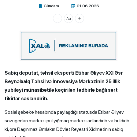
Gündəm
01.06.2026
Xalq.Online
Sabiq deputat, təhsil eksperti Etibar Əliyev XXI Əsr
Beynəlxalq Təhsil və İnnovasiya Mərkəzinin 25 illik
yubileyi münasibətilə keçirilən tədbirlə bağlı sərt
fikirlər səsləndirib.
Sosial şəbəkə hesabında paylaşdığı statusda Etibar Əliyev
sözügedən mərkəzi pul yığmaq mərkəzi adlandırıb və buldirib
ki, ora Daşınmaz Əmlakın Dövlət Reyestri Xidmətinin sabiq