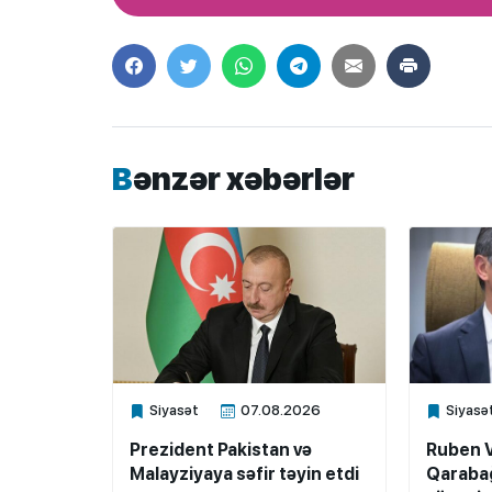
Bənzər xəbərlər
Siyasət
07.08.2026
Siyasə
Xalq.Online
Xalq.Onli
Prezident Pakistan və
Ruben 
Malayziyaya səfir təyin etdi
Qarabağ