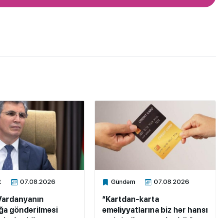
t
07.08.2026
Gündəm
07.08.2026
ne
Xalq.Online
Vardanyanın
“Kartdan-karta
a göndərilməsi
əməliyyatlarına biz hər hansı