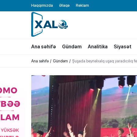
Haqqımızda
Əlaqə
Reklam
XALQ.ONLINE
ONLAYN PLATFORMA
Ana səhifə
Gündəm
Analitika
Siyasət
Ana səhifə
Gündəm
Şuşada beynəlxalq uşaq yaradıcılıq fest