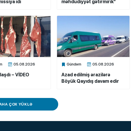
issiya idi
məhdudiyyət gətirmirik”
m
05.08.2026
Gündəm
05.08.2026
ne
Xalq.Online
laşdı – VİDEO
Azad edilmiş ərazilərə
Böyük Qayıdış davam edir
AHA ÇOX YÜKLƏ