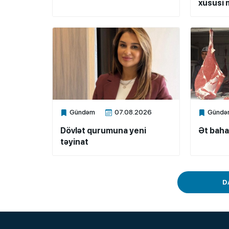
xüsusi m
Gündəm
07.08.2026
Gündə
Xalq.Online
Xalq.Onli
Dövlət qurumuna yeni
Ət baha
təyinat
D