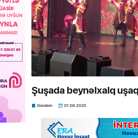
Şuşada beynəlxalq uşaq ya
Gündəm
01.06.2025
Xalq.Online