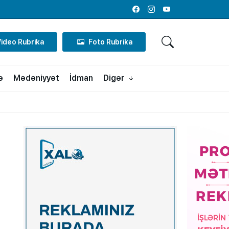
Facebook
Instagram
Youtube
Video Rubrika
Foto Rubrika
ə
Mədəniyyət
İdman
Digər