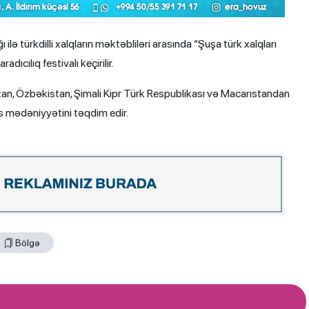
 ilə türkdilli xalqların məktəbliləri arasında “Şuşa türk xalqları
dıcılıq festivalı keçirilir.
an, Özbəkistan, Şimali Kipr Türk Respublikası və Macarıstandan
s mədəniyyətini təqdim edir.
Bölgə