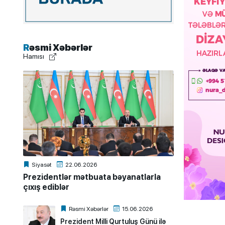
Rəsmi Xəbərlər
Hamısı
Siyasət
22.06.2026
Prezidentlər mətbuata bəyanatlarla
çıxış ediblər
Rəsmi Xəbərlər
15.06.2026
Prezident Milli Qurtuluş Günü ilə