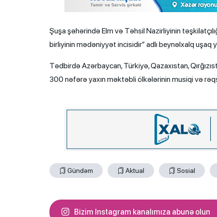
Şuşa şəhərində Elm və Təhsil Nazirliyinin təşkilatçılığı
birliyinin mədəniyyət incisidir” adlı beynəlxalq uşaq yara
Tədbirdə Azərbaycan, Türkiyə, Qazaxıstan, Qırğızıst
300 nəfərə yaxın məktəbli ölkələrinin musiqi və rəq
Gündəm
Aktual
Sosial
Bizim Instagram kanalımıza abunə olun