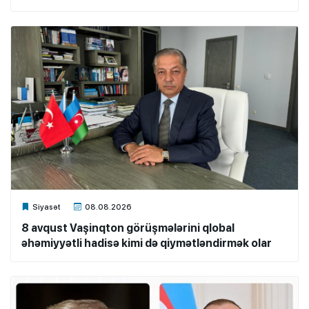
Xalq.Online
Siyasət
08.08.2026
8 avqust Vaşinqton görüşmələrini qlobal
əhəmiyyətli hadisə kimi də qiymətləndirmək olar