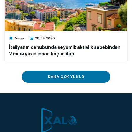
Xalq.Online
Dünya
08.08.2026
İtaliyanın cənubunda seysmik aktivlik səbəbindən
2 minə yaxın insan köçürülüb
DAHA ÇOX YÜKLƏ