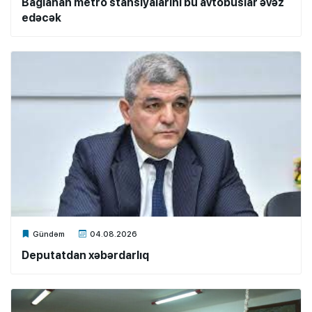
Bağlanan metro stansiyalarını bu avtobuslar əvəz
edəcək
Xalq.Online
Gündəm
04.08.2026
Deputatdan xəbərdarlıq