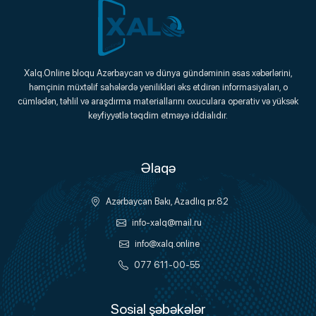
Xalq.Online
Xalq.Online bloqu Azərbaycan və dünya gündəminin əsas xəbərlərini,
həmçinin müxtəlif sahələrdə yenilikləri əks etdirən informasiyaları, o
Onlayn Platforma
cümlədən, təhlil və araşdırma materiallarını oxuculara operativ və yüksək
keyfiyyətlə təqdim etməyə iddialıdır.
Əlaqə
Azərbaycan Bakı, Azadlıq pr.82
info-xalq@mail.ru
info@xalq.online
077 611-00-55
Sosial şəbəkələr