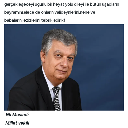
gerçəkləşəcəyi uğurlu bir həyat yolu diləyi ilə bütün uşaqların
bayramını,eləcə də onların valideynlərini,nənə və
babalarını,əzizlərini təbrik edirik!
Əli Məsimli
Millət vəkili