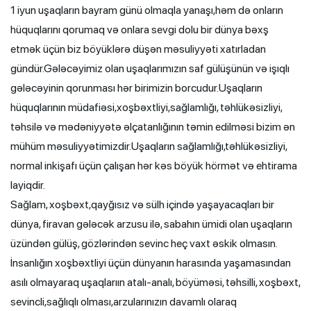
1 iyun uşaqların bayram günü olmaqla yanaşı,həm də onların
hüquqlarını qorumaq və onlara sevgi dolu bir dünya bəxş
etmək üçün biz böyüklərə düşən məsuliyyəti xatırladan
gündür.Gələcəyimiz olan uşaqlarımızın saf gülüşünün və işıqlı
gələcəyinin qorunması hər birimizin borcudur.Uşaqların
hüquqlarının müdafiəsi,xoşbəxtliyi,sağlamlığı, təhlükəsizliyi,
təhsilə və mədəniyyətə əlçatanlığının təmin edilməsi bizim ən
mühüm məsuliyyətimizdir.Uşaqların sağlamlığı,təhlükəsizliyi,
normal inkişafı üçün çalışan hər kəs böyük hörmət və ehtirama
layiqdir.
Sağlam, xoşbəxt,qayğısız və sülh içində yaşayacaqları bir
dünya, firavan gələcək arzusu ilə, sabahın ümidi olan uşaqların
üzündən gülüş, gözlərindən sevinc heç vaxt əskik olmasın.
İnsanlığın xoşbəxtliyi üçün dünyanın harasında yaşamasından
asılı olmayaraq uşaqlarıın atalı-analı, böyüməsi, təhsilli, xoşbəxt,
sevincli,sağlıqlı olması,arzularınızın davamlı olaraq