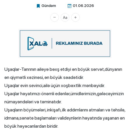
Gündəm
01.06.2026
Xalq.Online
Uşaqlar-Tanrının ailəyə bəxş etdiyi ən böyük sərvət,dünyanın
ən qiymətli xəzinəsi, ən böyük səadətidir.
Uşaqlar evin sevinci,ailə üçün xoşbəxtlik mənbəyidir.
Uşaqlar həyatımızı önəmli edənlər,ümidlərimizin,gələcəyimizin
nümayəndələri və təminatıdır.
Uşaqların böyümələri, inkişafı, ilk addımlarını atmaları və təhsilə,
idmana,sənətə başlamaları valideynlərin həyatında yaşanan ən
böyük həyəcanlardan biridir.