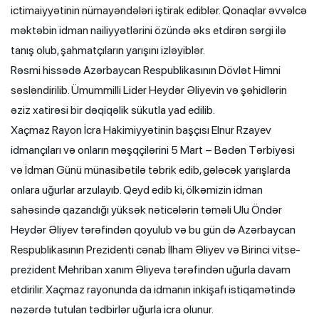
ictimaiyyətinin nümayəndələri iştirak ediblər. Qonaqlar əvvəlcə
məktəbin idman nailiyyətlərini özündə əks etdirən sərgi ilə
tanış olub, şahmatçıların yarışını izləyiblər.
Rəsmi hissədə Azərbaycan Respublikasının Dövlət Himni
səsləndirilib. Ümummilli Lider Heydər Əliyevin və şəhidlərin
əziz xatirəsi bir dəqiqəlik sükutla yad edilib.
Xaçmaz Rayon İcra Hakimiyyətinin başçısı Elnur Rzayev
idmançıları və onların məşqçilərini 5 Mart – Bədən Tərbiyəsi
və İdman Günü münasibətilə təbrik edib, gələcək yarışlarda
onlara uğurlar arzulayıb. Qeyd edib ki, ölkəmizin idman
sahəsində qazandığı yüksək nəticələrin təməli Ulu Öndər
Heydər Əliyev tərəfindən qoyulub və bu gün də Azərbaycan
Respublikasının Prezidenti cənab İlham Əliyev və Birinci vitse-
prezident Mehriban xanım Əliyeva tərəfindən uğurla davam
etdirilir. Xaçmaz rayonunda da idmanın inkişafı istiqamətində
nəzərdə tutulan tədbirlər uğurla icra olunur.