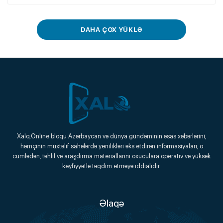
DAHA ÇOX YÜKLƏ
Xalq.Online
Xalq.Online bloqu Azərbaycan və dünya gündəminin əsas xəbərlərini,
həmçinin müxtəlif sahələrdə yenilikləri əks etdirən informasiyaları, o
Onlayn Platforma
cümlədən, təhlil və araşdırma materiallarını oxuculara operativ və yüksək
keyfiyyətlə təqdim etməyə iddialıdır.
Əlaqə