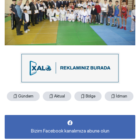
Gündəm
Aktual
Bölgə
İdman
Bizim Facebook kanalımıza abunə olun