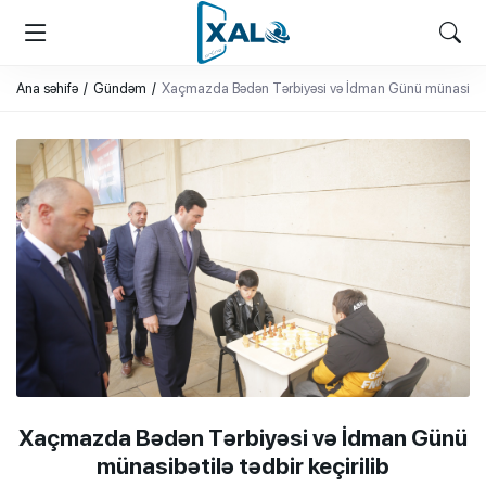
XALQ.ONLINE
ONLAYN PLATFORMA
Ana səhifə
Gündəm
Xaçmazda Bədən Tərbiyəsi və İdman Günü münasibətilə
Xaçmazda Bədən Tərbiyəsi və İdman Günü
münasibətilə tədbir keçirilib