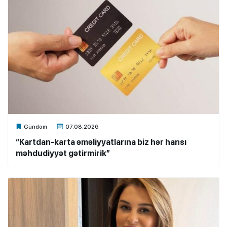
Xalq.Online
Gündəm
07.08.2026
“Kartdan-karta əməliyyatlarına biz hər hansı
məhdudiyyət gətirmirik”