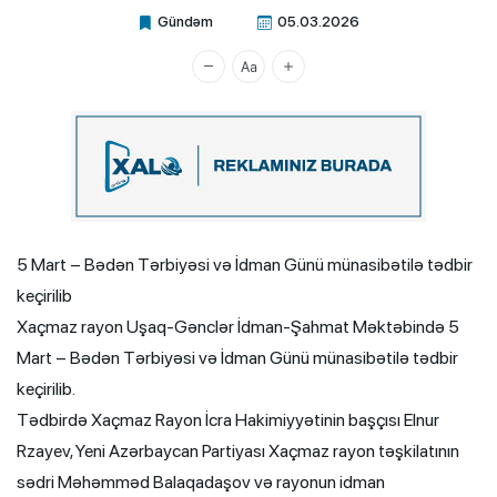
Gündəm
05.03.2026
Xalq.Online
5 Mart – Bədən Tərbiyəsi və İdman Günü münasibətilə tədbir
keçirilib
Xaçmaz rayon Uşaq-Gənclər İdman-Şahmat Məktəbində 5
Mart – Bədən Tərbiyəsi və İdman Günü münasibətilə tədbir
keçirilib.
Tədbirdə Xaçmaz Rayon İcra Hakimiyyətinin başçısı Elnur
Rzayev, Yeni Azərbaycan Partiyası Xaçmaz rayon təşkilatının
sədri Məhəmməd Balaqadaşov və rayonun idman