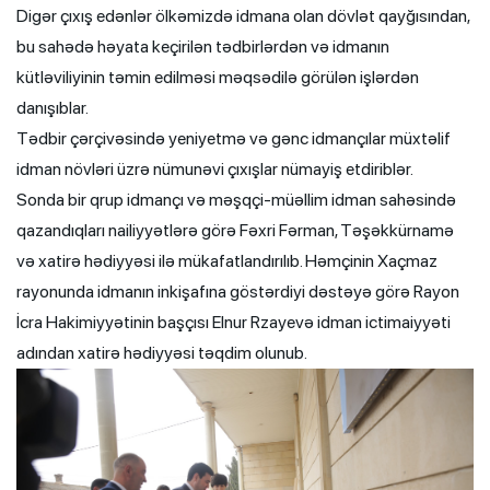
Digər çıxış edənlər ölkəmizdə idmana olan dövlət qayğısından,
bu sahədə həyata keçirilən tədbirlərdən və idmanın
kütləviliyinin təmin edilməsi məqsədilə görülən işlərdən
danışıblar.
Tədbir çərçivəsində yeniyetmə və gənc idmançılar müxtəlif
idman növləri üzrə nümunəvi çıxışlar nümayiş etdiriblər.
Sonda bir qrup idmançı və məşqçi-müəllim idman sahəsində
qazandıqları nailiyyətlərə görə Fəxri Fərman, Təşəkkürnamə
və xatirə hədiyyəsi ilə mükafatlandırılıb. Həmçinin Xaçmaz
rayonunda idmanın inkişafına göstərdiyi dəstəyə görə Rayon
İcra Hakimiyyətinin başçısı Elnur Rzayevə idman ictimaiyyəti
adından xatirə hədiyyəsi təqdim olunub.