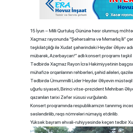
15 İyun – Milli Qurtuluş Gününə həsr olunmuş möhtə
Xaçmaz rayonunda “Şəhərsalma və Memarlıq İli” çər
təşkilatçılığı ilə Xudat şəhərindəki Heydər Əliyev a
mübarək, Azərbaycan!” adlı konsert proqramı təşkil 
Tədbirdə Xaçmaz Rayon İcra Hakimiyyətinin başçısı El
mühafizə orqanlarının rəhbərləri, şəhid ailələri, qazilə
Tədbirdə Ümummilli Lider Heydər Əliyevin müstəqil döv
uğurlu siyasəti, Birinci vitse-prezident Mehriban Əl
qazanılan tarixi Zəfər xüsusi vurğulanıb.
Konsert proqramında respublikamızın tanınmış incəs
səsləndirilib, rəqs nömrələri nümayiş etdirilib.
Yüksək bayram əhvali-ruhiyyəsində keçən tədbir X