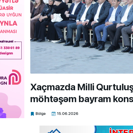
Xaçmazda Milli Qurtulu
möhtəşəm bayram konser
Bölgə
15.06.2026
Xalq.Online