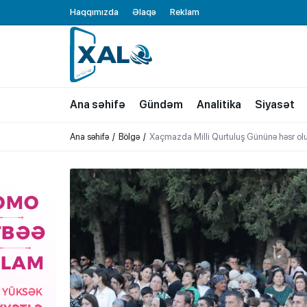
Haqqımızda
Əlaqə
Reklam
XALQ.ONLINE
ONLAYN PLATFORMA
Ana səhifə
Gündəm
Analitika
Siyasət
Ana səhifə
Bölgə
Xaçmazda Milli Qurtuluş Gününə həsr ol