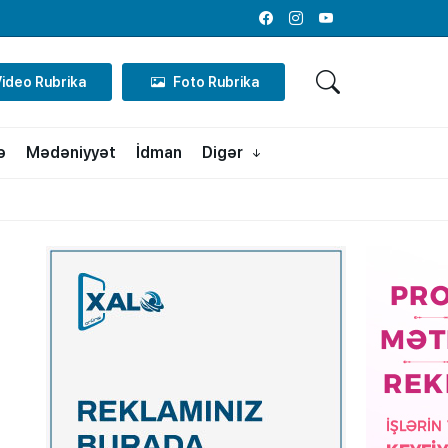
Facebook
Instagram
Youtube
Video Rubrika
Foto Rubrika
ə
Mədəniyyət
İdman
Digər