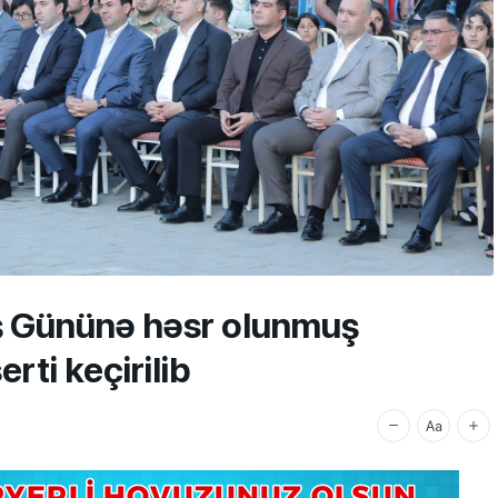
ş Gününə həsr olunmuş
ti keçirilib