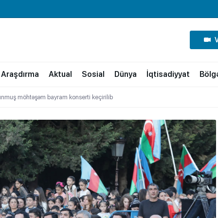
Araşdırma
Aktual
Sosial
Dünya
İqtisadiyyat
Bölg
unmuş möhtəşəm bayram konserti keçirilib