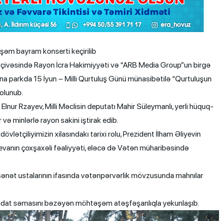
şəm bayram konserti keçirilib
çivəsində Rayon İcra Hakimiyyəti və “ARB Media Group”un birgə
dına parkda 15 İyun – Milli Qurtuluş Günü münasibətilə “Qurtuluşun
olunub.
nur Rzayev, Milli Məclisin deputatı Mahir Süleymanlı, yerli hüquq-
r və minlərlə rayon sakini iştirak edib.
lətçiliyimizin xilasındakı tarixi rolu, Prezident İlham Əliyevin
iyevanın çoxşaxəli fəaliyyəti, eləcə də Vətən müharibəsində
ənət ustalarının ifasında vətənpərvərlik mövzusunda mahnılar
udat səmasını bəzəyən möhtəşəm atəşfəşanlıqla yekunlaşıb.