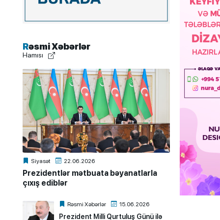
Rəsmi Xəbərlər
Hamısı
Siyasət
22.06.2026
Prezidentlər mətbuata bəyanatlarla
çıxış ediblər
Rəsmi Xəbərlər
15.06.2026
Prezident Milli Qurtuluş Günü ilə