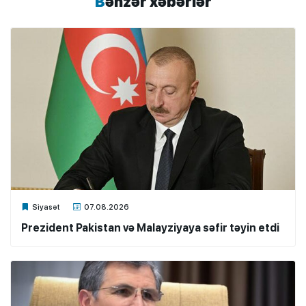
Bənzər xəbərlər
Xalq.Online
Siyasət
07.08.2026
Prezident Pakistan və Malayziyaya səfir təyin etdi