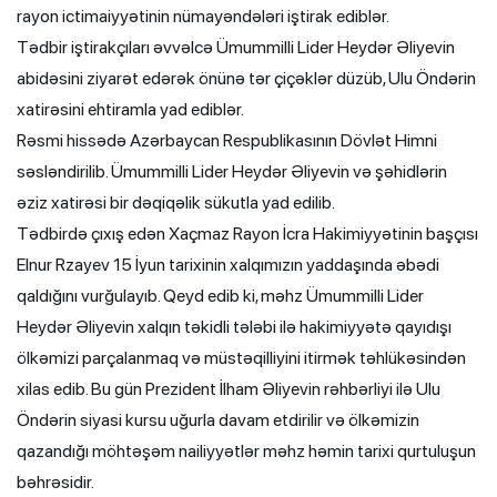
rayon ictimaiyyətinin nümayəndələri iştirak ediblər.
Tədbir iştirakçıları əvvəlcə Ümummilli Lider Heydər Əliyevin
abidəsini ziyarət edərək önünə tər çiçəklər düzüb, Ulu Öndərin
xatirəsini ehtiramla yad ediblər.
Rəsmi hissədə Azərbaycan Respublikasının Dövlət Himni
səsləndirilib. Ümummilli Lider Heydər Əliyevin və şəhidlərin
əziz xatirəsi bir dəqiqəlik sükutla yad edilib.
Tədbirdə çıxış edən Xaçmaz Rayon İcra Hakimiyyətinin başçısı
Elnur Rzayev 15 İyun tarixinin xalqımızın yaddaşında əbədi
qaldığını vurğulayıb. Qeyd edib ki, məhz Ümummilli Lider
Heydər Əliyevin xalqın təkidli tələbi ilə hakimiyyətə qayıdışı
ölkəmizi parçalanmaq və müstəqilliyini itirmək təhlükəsindən
xilas edib. Bu gün Prezident İlham Əliyevin rəhbərliyi ilə Ulu
Öndərin siyasi kursu uğurla davam etdirilir və ölkəmizin
qazandığı möhtəşəm nailiyyətlər məhz həmin tarixi qurtuluşun
bəhrəsidir.