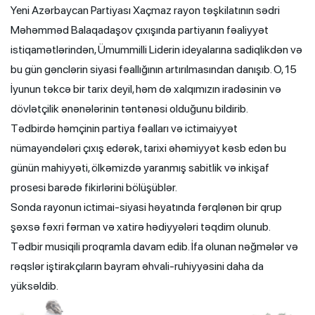
Yeni Azərbaycan Partiyası Xaçmaz rayon təşkilatının sədri
Məhəmməd Balaqadaşov çıxışında partiyanın fəaliyyət
istiqamətlərindən, Ümummilli Liderin ideyalarına sadiqlikdən və
bu gün gənclərin siyasi fəallığının artırılmasından danışıb. O, 15
İyunun təkcə bir tarix deyil, həm də xalqımızın iradəsinin və
dövlətçilik ənənələrinin təntənəsi olduğunu bildirib.
Tədbirdə həmçinin partiya fəalları və ictimaiyyət
nümayəndələri çıxış edərək, tarixi əhəmiyyət kəsb edən bu
günün mahiyyəti, ölkəmizdə yaranmış sabitlik və inkişaf
prosesi barədə fikirlərini bölüşüblər.
Sonda rayonun ictimai-siyasi həyatında fərqlənən bir qrup
şəxsə fəxri fərman və xatirə hədiyyələri təqdim olunub.
Tədbir musiqili proqramla davam edib. İfa olunan nəğmələr və
rəqslər iştirakçıların bayram əhvali-ruhiyyəsini daha da
yüksəldib.