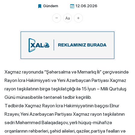
Gündəm
12.06.2026
Xalq.Online
Xaçmaz rayonunda “Şəhərsalma və Memarlıq İli” çərçivəsində
Rayon İcra Hakimiyyəti və Yeni Azərbaycan Partiyası Xaçmaz
rayon təşkilatının birgə təşkilatçılığı ilə 15 İyun – Milli Qurtuluş
Günü münasibətilə təntənəli tədbir keçirilib.
Tədbirdə Xaçmaz Rayon İcra Hakimiyyətinin başçısı Elnur
Rzayev, Yeni Azərbaycan Partiyası Xaçmaz rayon təşkilatının
sədri Məhəmməd Balaqadaşov, yerli hüquq-mühafizə
orqanlarının rəhbərləri, şəhid ailələri, qazilər, partiya fəalları və