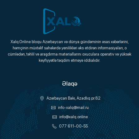
Xalq.Online
Xalq.Online bloqu Azərbaycan və dünya gündəminin əsas xəbərlərini,
həmçinin müxtəlif sahələrdə yenilikləri əks etdirən informasiyaları, o
Onlayn Platforma
cümlədən, təhlil və araşdırma materiallarını oxuculara operativ və yüksək
keyfiyyətlə təqdim etməyə iddialıdır.
Əlaqə
Azərbaycan Bakı, Azadlıq pr.82
info-xalq@mail.ru
info@xalq.online
077 611-00-55