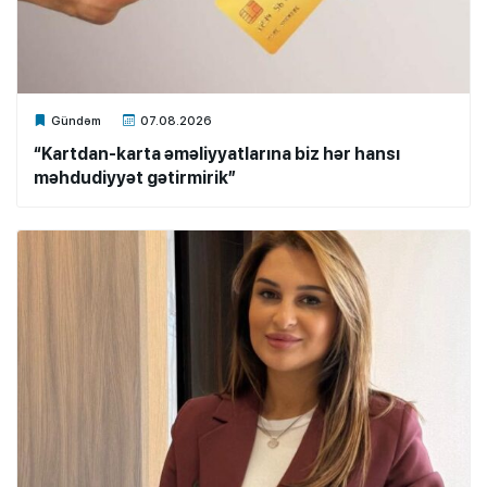
Xalq.Online
Gündəm
07.08.2026
“Kartdan-karta əməliyyatlarına biz hər hansı
məhdudiyyət gətirmirik”