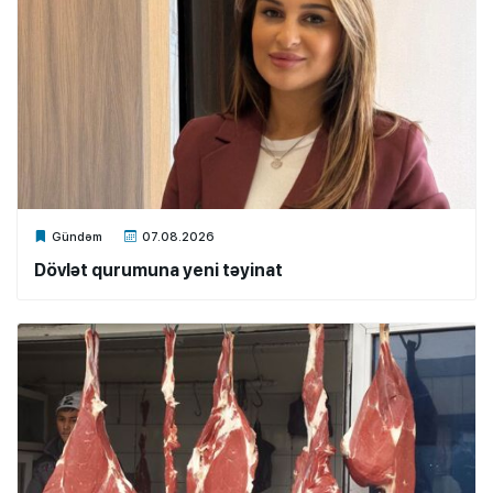
Xalq.Online
Gündəm
07.08.2026
Dövlət qurumuna yeni təyinat