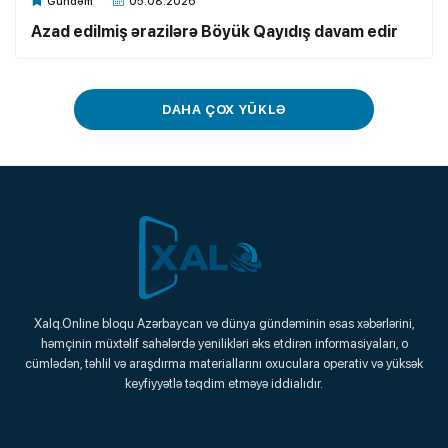
Xalq.Online
Gündəm
05.08.2026
Azad edilmiş ərazilərə Böyük Qayıdış davam edir
DAHA ÇOX YÜKLƏ
Xalq.Online
Xalq.Online bloqu Azərbaycan və dünya gündəminin əsas xəbərlərini,
həmçinin müxtəlif sahələrdə yenilikləri əks etdirən informasiyaları, o
Onlayn Platforma
cümlədən, təhlil və araşdırma materiallarını oxuculara operativ və yüksək
keyfiyyətlə təqdim etməyə iddialıdır.