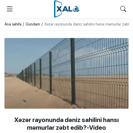
XALQ.ONLINE
ONLAYN PLATFORMA
Ana səhifə
Gündəm
Xəzər rayonunda dəniz sahilini hansı məmurlar zəbt 
Xəzər rayonunda dəniz sahilini hansı
məmurlar zəbt edib?-Video