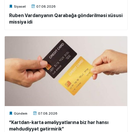
Xalq.Online
Siyasət
07.08.2026
Ruben Vardanyanın Qarabağa göndərilməsi xüsusi
missiya idi
Xalq.Online
Gündəm
07.08.2026
“Kartdan-karta əməliyyatlarına biz hər hansı
məhdudiyyət gətirmirik”