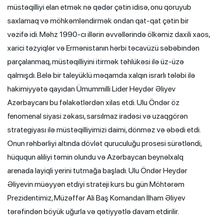
müstəqilliyi elan etmək nə qədər çətin idisə, onu qoruyub
saxlamaq və möhkəmləndirmək ondan qat-qat çətin bir
vəzifə idi. Məhz 1990-cı illərin əvvəllərində ölkəmiz daxili xaos,
xarici təzyiqlər və Ermənistanın hərbi təcavüzü səbəbindən
parçalanmaq, müstəqilliyini itirmək təhlükəsi ilə üz-üzə
qalmışdı. Belə bir taleyüklü məqamda xalqın israrlı tələbi ilə
hakimiyyətə qayıdan Ümummilli Lider Heydər Əliyev
Azərbaycanı bu fəlakətlərdən xilas etdi. Ulu Öndər öz
fenomenal siyasi zəkası, sarsılmaz iradəsi və uzaqgörən
strategiyası ilə müstəqilliyimizi daimi, dönməz və əbədi etdi.
Onun rəhbərliyi altında dövlət quruculuğu prosesi sürətləndi,
hüququn aliliyi təmin olundu və Azərbaycan beynəlxalq
arenada layiqli yerini tutmağa başladı. Ulu Öndər Heydər
Əliyevin müəyyən etdiyi strateji kurs bu gün Möhtərəm
Prezidentimiz, Müzəffər Ali Baş Komandan İlham Əliyev
tərəfindən böyük uğurla və qətiyyətlə davam etdirilir.