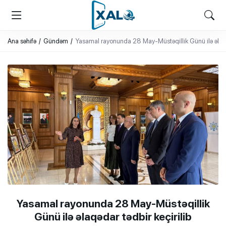
XALQ.ONLINE
ONLAYN PLATFORMA
Ana səhifə
Gündəm
Yasamal rayonunda 28 May-Müstəqillik Günü ilə əlaqəd
Yasamal rayonunda 28 May-Müstəqillik
Günü ilə əlaqədar tədbir keçirilib