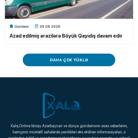
Xalq.Online
Gündəm
05.08.2026
Azad edilmiş ərazilərə Böyük Qayıdış davam edir
DAHA ÇOX YÜKLƏ
Xalq.Online
Xalq.Online bloqu Azərbaycan və dünya gündəminin əsas xəbərlərini,
həmçinin müxtəlif sahələrdə yenilikləri əks etdirən informasiyaları, o
Onlayn Platforma