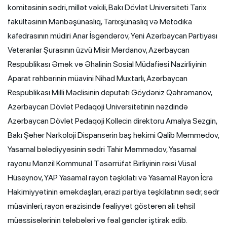
komitəsinin sədri, millət vəkili, Bakı Dövlət Universiteti Tarix
fakültəsinin Mənbəşünaslıq, Tarixşünaslıq və Metodika
kafedrasının müdiri Anar İsgəndərov, Yeni Azərbaycan Partiyası
Veteranlar Şurasının üzvü Misir Mərdanov, Azərbaycan
Respublikası Əmək və Əhalinin Sosial Müdafiəsi Nazirliyinin
Aparat rəhbərinin müavini Nihad Muxtarlı, Azərbaycan
Respublikası Milli Məclisinin deputatı Göydəniz Qəhrəmanov,
Azərbaycan Dövlət Pedaqoji Universitetinin nəzdində
Azərbaycan Dövlət Pedaqoji Kollecin direktoru Amalya Sezgin,
Bakı Şəhər Narkoloji Dispanserin baş həkimi Qalib Məmmədov,
Yasamal bələdiyyəsinin sədri Tahir Məmmədov, Yasamal
rayonu Mənzil Kommunal Təsərrüfat Birliyinin rəisi Vüsal
Hüseynov, YAP Yasamal rayon təşkilatı və Yasamal Rayon İcra
Hakimiyyətinin əməkdaşları, ərazi partiya təşkilatının sədr, sədr
müavinləri, rayon ərazisində fəaliyyət göstərən ali təhsil
müəssisələrinin tələbələri və fəal gənclər iştirak edib.