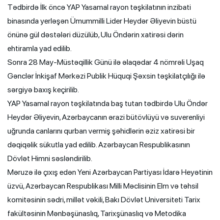
Tədbirdə İlk öncə YAP Yasamal rayon təşkilatının inzibati
binasında yerləşən Ümummilli Lider Heydər Əliyevin büstü
önünə gül dəstələri düzülüb, Ulu Öndərin xatirəsi dərin
ehtiramla yad edilib.
Sonra 28 May-Müstəqillik Günü ilə əlaqədar 4 nömrəli Uşaq
Gənclər İnkişaf Mərkəzi Publik Hüquqi Şəxsin təşkilatçılığı ilə
sərgiyə baxış keçirilib.
YAP Yasamal rayon təşkilatında baş tutan tədbirdə Ulu Öndər
Heydər Əliyevin, Azərbaycanın ərazi bütövlüyü və suverenliyi
uğrunda canlarını qurban vermiş şəhidlərin əziz xatirəsi bir
dəqiqəlik sükutla yad edilib. Azərbaycan Respublikasının
Dövlət Himni səsləndirilib.
Məruzə ilə çıxış edən Yeni Azərbaycan Partiyası İdarə Heyətinin
üzvü, Azərbaycan Respublikası Milli Məclisinin Elm və təhsil
komitəsinin sədri, millət vəkili, Bakı Dövlət Universiteti Tarix
fakültəsinin Mənbəşünaslıq, Tarixşünaslıq və Metodika