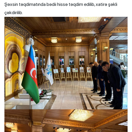
Şəxsin təqdimatında bədii hissə təqdim edilib, xatirə şəkli
çəkdirilib.