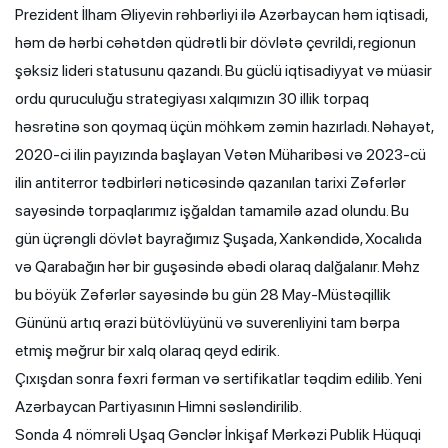
Prezident İlham Əliyevin rəhbərliyi ilə Azərbaycan həm iqtisadi,
həm də hərbi cəhətdən qüdrətli bir dövlətə çevrildi, regionun
şəksiz lideri statusunu qazandı. Bu güclü iqtisadiyyat və müasir
ordu quruculuğu strategiyası xalqımızın 30 illik torpaq
həsrətinə son qoymaq üçün möhkəm zəmin hazırladı. Nəhayət,
2020-ci ilin payızında başlayan Vətən Müharibəsi və 2023-cü
ilin antiterror tədbirləri nəticəsində qazanılan tarixi Zəfərlər
sayəsində torpaqlarımız işğaldan tamamilə azad olundu. Bu
gün üçrəngli dövlət bayrağımız Şuşada, Xankəndidə, Xocalıda
və Qarabağın hər bir guşəsində əbədi olaraq dalğalanır. Məhz
bu böyük Zəfərlər sayəsində bu gün 28 May-Müstəqillik
Gününü artıq ərazi bütövlüyünü və suverenliyini tam bərpa
etmiş məğrur bir xalq olaraq qeyd edirik.
Çıxışdan sonra fəxri fərman və sertifikatlar təqdim edilib. Yeni
Azərbaycan Partiyasının Himni səsləndirilib.
Sonda 4 nömrəli Uşaq Gənclər İnkişaf Mərkəzi Publik Hüquqi