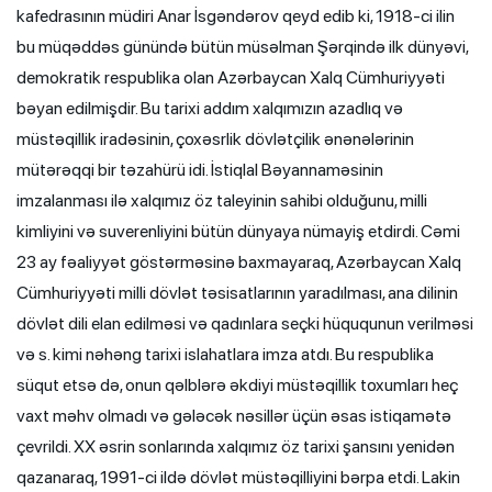
kafedrasının müdiri Anar İsgəndərov qeyd edib ki, 1918-ci ilin
bu müqəddəs günündə bütün müsəlman Şərqində ilk dünyəvi,
demokratik respublika olan Azərbaycan Xalq Cümhuriyyəti
bəyan edilmişdir. Bu tarixi addım xalqımızın azadlıq və
müstəqillik iradəsinin, çoxəsrlik dövlətçilik ənənələrinin
mütərəqqi bir təzahürü idi. İstiqlal Bəyannaməsinin
imzalanması ilə xalqımız öz taleyinin sahibi olduğunu, milli
kimliyini və suverenliyini bütün dünyaya nümayiş etdirdi. Cəmi
23 ay fəaliyyət göstərməsinə baxmayaraq, Azərbaycan Xalq
Cümhuriyyəti milli dövlət təsisatlarının yaradılması, ana dilinin
dövlət dili elan edilməsi və qadınlara seçki hüququnun verilməsi
və s. kimi nəhəng tarixi islahatlara imza atdı. Bu respublika
süqut etsə də, onun qəlblərə əkdiyi müstəqillik toxumları heç
vaxt məhv olmadı və gələcək nəsillər üçün əsas istiqamətə
çevrildi. XX əsrin sonlarında xalqımız öz tarixi şansını yenidən
qazanaraq, 1991-ci ildə dövlət müstəqilliyini bərpa etdi. Lakin