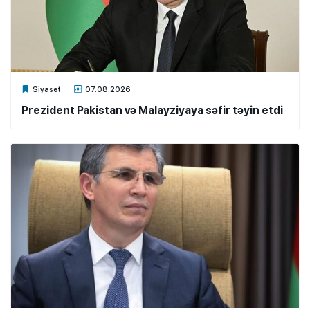
Xalq.Online
Siyasət
07.08.2026
Prezident Pakistan və Malayziyaya səfir təyin etdi