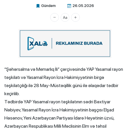
Gündəm
26.05.2026
Xalq.Online
“Şəhərsalma və Memarlıq İli” çərçivəsində YAP Yasamal rayon
təşkilatı və Yasamal Rayon İcra Hakimiyyətinin birgə
təşkilatçılığı ilə 28 May-Müstəqillik günü ilə əlaqədar tədbir
keçirilib.
Tədbirdə YAP Yasamal rayon təşkilatının sədri Bəxtiyar
Nəbiyev, Yasamal Rayon İcra Hakimiyyətinin başçısı Elşad
Həsənov, Yeni Azərbaycan Partiyası İdarə Heyətinin üzvü,
Azərbaycan Respublikası Milli Məclisinin Elm və təhsil