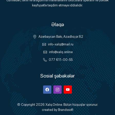
cümlədən, təhlil və araşdırma materiallarını oxuculara operativ və yüksək
keyfiyyətlə təqdim etməyə iddialıdır.
Əlaqə
Azərbaycan Bakı, Azadlıq pr.82
info-xalq@mail.ru
info@xalq.online
077 611-00-55
Sosial şəbəkələr
Facebook
Instagram
Youtube
© Copyright 2026
Xalq.Online
. Bütün hüquqlar qorunur.
created by
Brandssoft