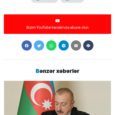
Bizim YouTube kanalımıza abunə olun
Bənzər xəbərlər