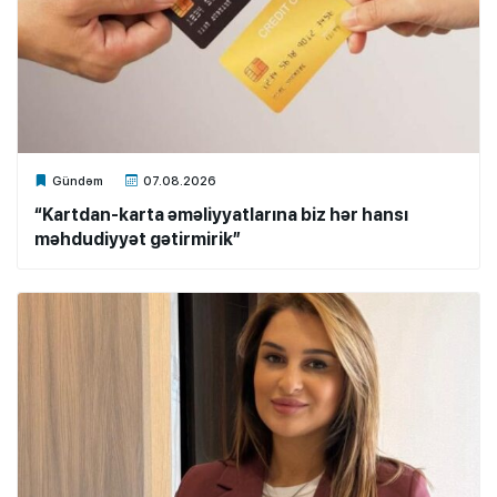
Xalq.Online
Gündəm
07.08.2026
“Kartdan-karta əməliyyatlarına biz hər hansı
məhdudiyyət gətirmirik”