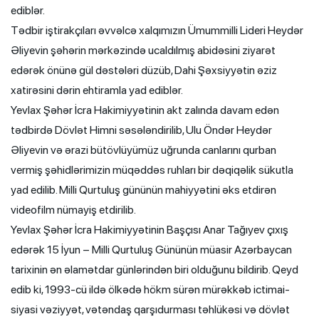
ediblər.
Tədbir iştirakçıları əvvəlcə xalqımızın Ümummilli Lideri Heydər
Əliyevin şəhərin mərkəzində ucaldılmış abidəsini ziyarət
edərək önünə gül dəstələri düzüb, Dahi Şəxsiyyətin əziz
xatirəsini dərin ehtiramla yad ediblər.
Yevlax Şəhər İcra Hakimiyyətinin akt zalında davam edən
tədbirdə Dövlət Himni səsələndirilib, Ulu Öndər Heydər
Əliyevin və ərazi bütövlüyümüz uğrunda canlarını qurban
vermiş şəhidlərimizin müqəddəs ruhları bir dəqiqəlik sükutla
yad edilib. Milli Qurtuluş gününün mahiyyətini əks etdirən
videofilm nümayiş etdirilib.
Yevlax Şəhər İcra Hakimiyyətinin Başçısı Anar Tağıyev çıxış
edərək 15 İyun – Milli Qurtuluş Gününün müasir Azərbaycan
tarixinin ən əlamətdar günlərindən biri olduğunu bildirib. Qeyd
edib ki, 1993-cü ildə ölkədə hökm sürən mürəkkəb ictimai-
siyasi vəziyyət, vətəndaş qarşıdurması təhlükəsi və dövlət