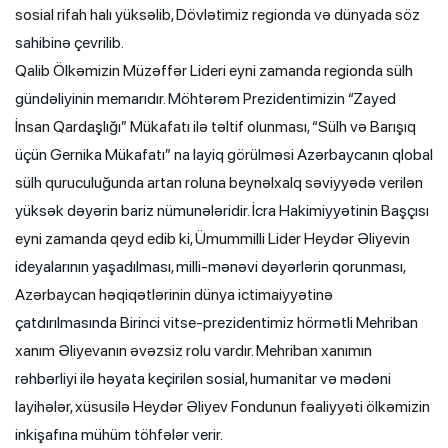
sosial rifah halı yüksəlib, Dövlətimiz regionda və dünyada söz
sahibinə çevrilib.
Qalib Ölkəmizin Müzəffər Lideri eyni zamanda regionda sülh
gündəliyinin memarıdır. Möhtərəm Prezidentimizin “Zayed
İnsan Qardaşlığı” Mükafatı ilə təltif olunması, “Sülh və Barışıq
üçün Gernika Mükafatı” na layiq görülməsi Azərbaycanın qlobal
sülh quruculuğunda artan roluna beynəlxalq səviyyədə verilən
yüksək dəyərin bariz nümunələridir. İcra Hakimiyyətinin Başçısı
eyni zamanda qeyd edib ki, Ümummilli Lider Heydər Əliyevin
ideyalarının yaşadılması, milli-mənəvi dəyərlərin qorunması,
Azərbaycan həqiqətlərinin dünya ictimaiyyətinə
çatdırılmasında Birinci vitse-prezidentimiz hörmətli Mehriban
xanım Əliyevanın əvəzsiz rolu vardır. Mehriban xanımın
rəhbərliyi ilə həyata keçirilən sosial, humanitar və mədəni
layihələr, xüsusilə Heydər Əliyev Fondunun fəaliyyəti ölkəmizin
inkişafına mühüm töhfələr verir.