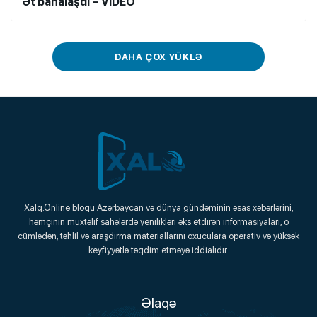
Ət bahalaşdı – VİDEO
DAHA ÇOX YÜKLƏ
Xalq.Online
Xalq.Online bloqu Azərbaycan və dünya gündəminin əsas xəbərlərini,
həmçinin müxtəlif sahələrdə yenilikləri əks etdirən informasiyaları, o
Onlayn Platforma
cümlədən, təhlil və araşdırma materiallarını oxuculara operativ və yüksək
keyfiyyətlə təqdim etməyə iddialıdır.
Əlaqə