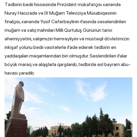
Tədbirin bədii hissəsində Prezident mükafatçısı xanəndə
Nuray Hacızadə və IX Muğam Televiziya Müsabiqəsinin
finalçısı, xanəndə Yusif Cəfərbəylinin ifasında səsələndirilən
muğam və xalq mahnıları Milli Qurtuluş Gününün tarixi
əhəmiyyətini, xalqımızın həmrəyliyini və müstəqil dövlətimizin
inkişaf yolunu bədii vasitələrlə ifadə edərək tədbirin ən
yaddaqalan məqamlarından biri olmuşdur. Səsləndirilən ifalar
böyük maraq və alqışlarla qarşılanıb, tədbirdə əsl bayram abu-
havası yaradıb.