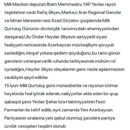
Milli Məclisin deputatı İlham Məmmədov, YAP Yevlax rayon
təşkilatının sədri Rafiq Əliyev, Mərkəzi Aran Regional Gənclər
və İdman İdarəsinin rəisi Azad Gözəlov çıxışlarında Milli
Qurtuluş Gününün dövlətçilik tariximizdəki əhəmiyyətindən
danışaraq Ulu Öndər Heydər Əliyevin qətiyyətli siyasi
fəaliyyəti nəticəsində Azərbaycan müstəqilliyini qoruyub
saxladığını, inkişaf yoluna qədəm qoyduğunu, bu tarixi günün
gənclərin vətənpərvərlik ruhunda tərbiyəsində mühüm rol
oynadığını, Heydər Əliyev ideyalarının gənc nəslə aşılanmasının
vacibliyini qeyd ediblər.
15 İyun-Milli Qurtuluş günü münasibətilə və rayonun ictimai
həyatında fəal iştirak edərək, nailiyyətlər əldə edən bir qrup
qabaqcıl şəxs Yevlax Şəhər İcra Hakimiyyətinin Fəxri
Fərmanları ilə təltif edilib, eyni zamanda Yeni Azərbaycan
Partiyasının sıralarına yeni qəbul olunmuş şəxslərə partiya
üzvlük vəsiqələri təqdim olunub.