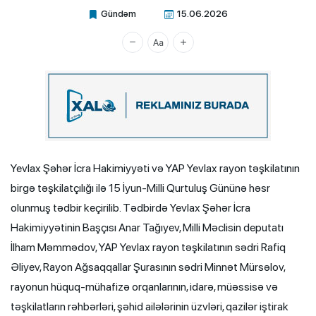
Gündəm
15.06.2026
Xalq.Online
Yevlax Şəhər İcra Hakimiyyəti və YAP Yevlax rayon təşkilatının
birgə təşkilatçılığı ilə 15 İyun-Milli Qurtuluş Gününə həsr
olunmuş tədbir keçirilib. Tədbirdə Yevlax Şəhər İcra
Hakimiyyətinin Başçısı Anar Tağıyev, Milli Məclisin deputatı
İlham Məmmədov, YAP Yevlax rayon təşkilatının sədri Rafiq
Əliyev, Rayon Ağsaqqallar Şurasının sədri Minnət Mürsəlov,
rayonun hüquq-mühafizə orqanlarının, idarə, müəssisə və
təşkilatların rəhbərləri, şəhid ailələrinin üzvləri, qazilər iştirak