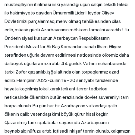
müstəqilliyinin itirilməsi riski yarandığı üçün xalqın təkidli tələbi
ilə hakimiyyətə qayıdan Ümummilli Lider Heydər Əliyev
Dövlətimizi parçalanmaq, məhv olmaq təhlükəsindən xilas
edib, müasir güclü Azərbaycanın möhkəm təməlini yaradıb. Ulu
Öndərin siyasi kursunun Azərbaycan Respublikasının
Prezidenti, Müzəffər Ali Baş Komandan cənab İlham Əliyev
tərəfindən uğurla davam etdirilməsi nəticəsində ölkəmiz daha
da böyük uğurlara imza atıb. 44 günlük Vətən müharibəsində
tarixi Zəfər qazanılıb, işğal altında olan torpaqlarımız azad
edilib. Həmçinin 2023-cü ilin 19–20 sentyabr tarixlərində
həyata keçirilmiş lokal xarakterli antiterror tədbirləri
nəticəsində ölkəmizin bütün ərazisində dövlət suverenliyi tam
bərpa olunub. Bu gün hər bir Azərbaycan vətəndaşı qalib
ölkənin qalib vətəndaşı kimi böyük qürur hissi keçirir.
Qazanılmış tarixi qələbələr sayəsində Azərbaycanın
beynəlxalq nüfuzu artıb, iqtisadi inkişaf təmin olunub, xalqımızın