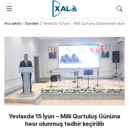
XALQ.ONLINE
ONLAYN PLATFORMA
Ana səhifə
Gündəm
Yevlaxda 15 İyun – Milli Qurtuluş Gününə həsr olunmuş 
Yevlaxda 15 İyun – Milli Qurtuluş Gününə
həsr olunmuş tədbir keçirilib