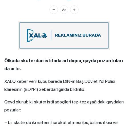
Xalq.Online
Ölkədə skuterdən istifadə artdıqca, qayda pozuntuları
da artır.
XALQ xəbər verir ki, bu barədə DİN-in Baş Dövlət Yol Polisi
İdarəsinin (BDYPİ) xəbərdarlığında bildirilib.
Qeyd olunub ki, skuter istifadəçiləri tez-tez aşağıdakı qaydaları
pozurlar:
– bir skuterdə iki nəfərin hərəkət etməsi (bu, balans itkisi və