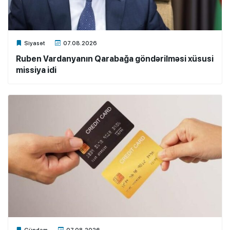
Xalq.Online
Siyasət
07.08.2026
Ruben Vardanyanın Qarabağa göndərilməsi xüsusi
missiya idi
Xalq.Online
Gündəm
07.08.2026