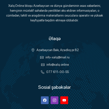
Xalq.Online
Xalq.Online bloqu Azərbaycan və dünya gündəminin əsas xəbərlərini,
həmçinin müxtəlif sahələrdə yenilikləri əks etdirən informasiyaları, o
Onlayn Platforma
cümlədən, təhlil və araşdırma materiallarını oxuculara operativ və yüksək
keyfiyyətlə təqdim etməyə iddialıdır.
Əlaqə
Azərbaycan Bakı, Azadlıq pr.82
info-xalq@mail.ru
info@xalq.online
077 611-00-55
Sosial şəbəkələr
Facebook
Instagram
Youtube