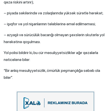
qəza riskini artırır);
– piyada səkilərində və zolaqlarında yüksək sürətlə hərəkət;
– işıqfor və yol nişanlarının tələblərinə əməl edilməməsi;
– azyaşlı və sürücülük bacarığı olmayan şəxslərin skuterlə yol
hərəkətinə qoşulması.
Yol polisi bildirir ki, bu cür məsuliyyətsizliklər ağır qəzalarla
nəticələnə bilər:
“Bir anlıq məsuliyyətsizlik, ömürlük peşmançılığa səbəb ola
bilər”.