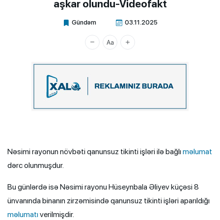
aşkar olundu-Videofakt
Gündəm
03.11.2025
Xalq.Online
Nəsimi rayonun növbəti qanunsuz tikinti işləri ilə bağlı
məlumat
dərc olunmuşdur.
Bu günlərdə isə Nəsimi rayonu Hüseynbala Əliyev küçəsi 8
ünvanında binanın zirzəmisində qanunsuz tikinti işləri aparıldığı
məlumatı
verilmişdir.