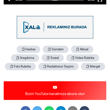
Video
Player
Hadise
Gündəm
Aktual
Araşdırma
Sosial
Video Rubrika
00:00
00:10
Foto Rubrika
Redaktorun Seçimi
Manşet
Bizim YouTube kanalımıza abunə olun