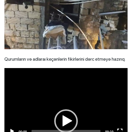
Qurumların və adlaraı keçənlərin fikirlərini dərc etməyə hazırıq.
Video
Player
00:00
00:10