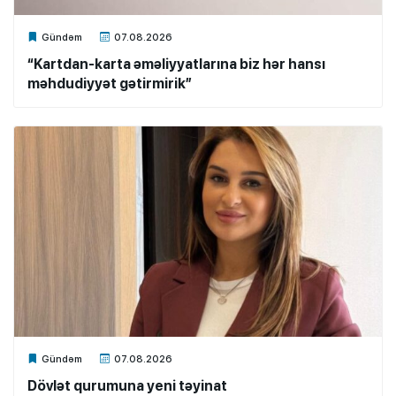
Xalq.Online
Gündəm
07.08.2026
“Kartdan-karta əməliyyatlarına biz hər hansı
məhdudiyyət gətirmirik”
Xalq.Online
Gündəm
07.08.2026
Dövlət qurumuna yeni təyinat