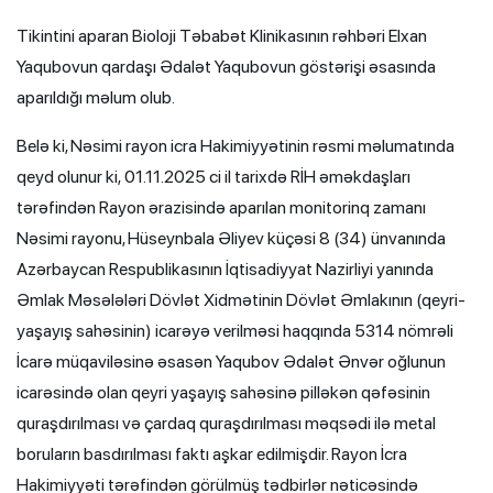
Tikintini aparan Bioloji Təbabət Klinikasının rəhbəri Elxan
Yaqubovun qardaşı Ədalət Yaqubovun göstərişi əsasında
aparıldığı məlum olub.
Belə ki, Nəsimi rayon icra Hakimiyyətinin rəsmi məlumatında
qeyd olunur ki, 01.11.2025 ci il tarixdə RİH əməkdaşları
tərəfindən Rayon ərazisində aparılan monitorinq zamanı
Nəsimi rayonu, Hüseynbala Əliyev küçəsi 8 (34) ünvanında
Azərbaycan Respublikasının İqtisadiyyat Nazirliyi yanında
Əmlak Məsələləri Dövlət Xidmətinin Dövlət Əmlakının (qeyri-
yaşayış sahəsinin) icarəyə verilməsi haqqında 5314 nömrəli
İcarə müqaviləsinə əsasən Yaqubov Ədalət Ənvər oğlunun
icarəsində olan qeyri yaşayış sahəsinə pilləkən qəfəsinin
quraşdırılması və çardaq quraşdırılması məqsədi ilə metal
boruların basdırılması faktı aşkar edilmişdir. Rayon İcra
Hakimiyyəti tərəfindən görülmüş tədbirlər nəticəsində