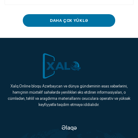
DAHA ÇOX YÜKLƏ
Xalq.Online
Xalq.Online bloqu Azərbaycan və dünya gündəminin əsas xəbərlərini,
həmçinin müxtəlif sahələrdə yenilikləri əks etdirən informasiyaları, o
Onlayn Platforma
cümlədən, təhlil və araşdırma materiallarını oxuculara operativ və yüksək
keyfiyyətlə təqdim etməyə iddialıdır.
Əlaqə