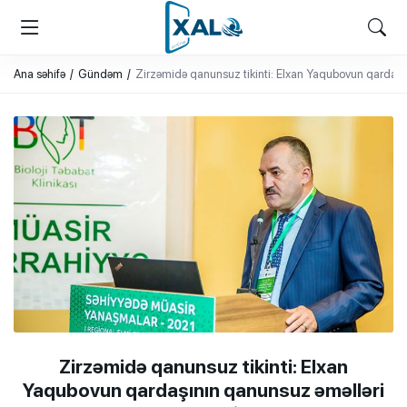
XALQ.ONLINE
ONLAYN PLATFORMA
Ana səhifə
Gündəm
Zirzəmidə qanunsuz tikinti: Elxan Yaqubovun qardaşı
Zirzəmidə qanunsuz tikinti: Elxan
Yaqubovun qardaşının qanunsuz əməlləri