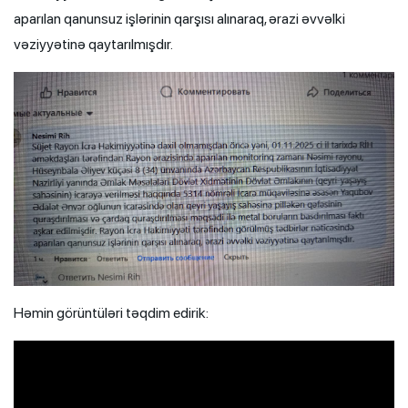
aparılan qanunsuz işlərinin qarşısı alınaraq, ərazi əvvəlki
vəziyyətinə qaytarılmışdır.
Həmin görüntüləri təqdim edirik:
Video
Player