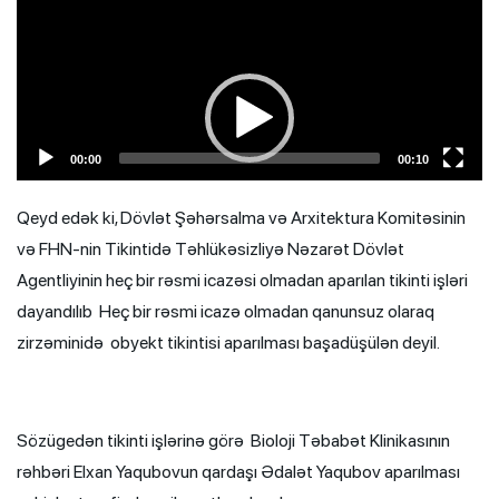
00:00
00:10
Qeyd edək ki, Dövlət Şəhərsalma və Arxitektura Komitəsinin
və FHN-nin Tikintidə Təhlükəsizliyə Nəzarət Dövlət
Agentliyinin heç bir rəsmi icazəsi olmadan aparılan tikinti işləri
dayandılıb Heç bir rəsmi icazə olmadan qanunsuz olaraq
zirzəminidə obyekt tikintisi aparılması başadüşülən deyil.
Sözügedən tikinti işlərinə görə Bioloji Təbabət Klinikasının
rəhbəri Elxan Yaqubovun qardaşı Ədalət Yaqubov aparılması