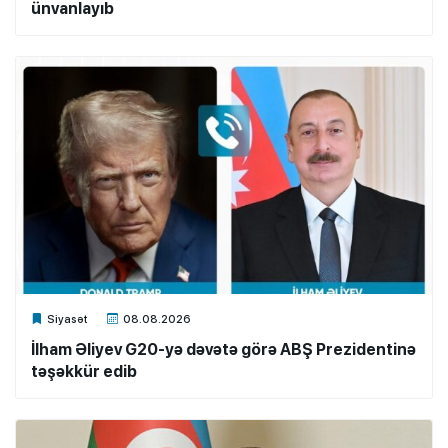
ünvanlayıb
Xalq.Online
Siyasət
08.08.2026
İlham Əliyev G20-yə dəvətə görə ABŞ Prezidentinə
təşəkkür edib