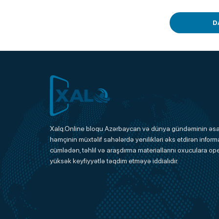
D
Xalq.Online
Xalq.Online bloqu Azərbaycan və dünya gündəminin əsas
həmçinin müxtəlif sahələrdə yenilikləri əks etdirən informa
Onlayn Platforma
cümlədən, təhlil və araşdırma materiallarını oxuculara ope
yüksək keyfiyyətlə təqdim etməyə iddialıdır.