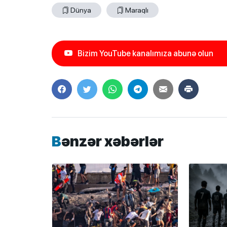
Dünya
Maraqlı
Bizim YouTube kanalımıza abunə olun
Bənzər xəbərlər