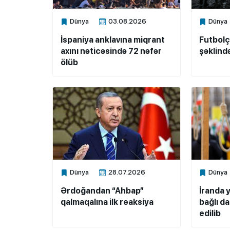
Dünya
03.08.2026
Dünya
Xalq.Online
Xalq.Onli
İspaniya anklavına miqrant
Futbol
axını nəticəsində 72 nəfər
şəklind
ölüb
Dünya
28.07.2026
Dünya
Xalq.Online
Xalq.Onli
Ərdoğandan “Ahbap”
İranda y
qalmaqalına ilk reaksiya
bağlı d
edilib