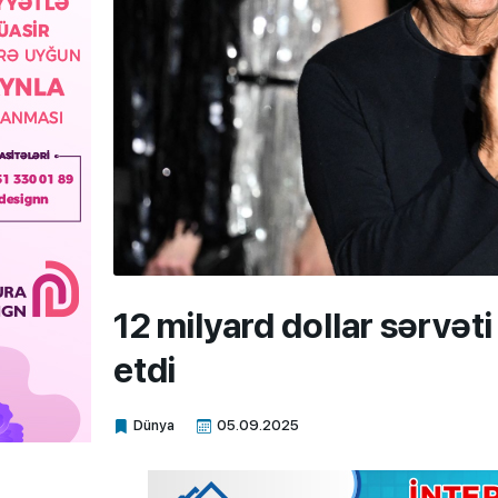
12 milyard dollar sərvət
etdi
Dünya
05.09.2025
Xalq.Online