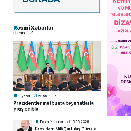
Rəsmi Xəbərlər
Hamısı
Siyasət
22.06.2026
Prezidentlər mətbuata bəyanatlarla
çıxış ediblər
Rəsmi Xəbərlər
15.06.2026
Prezident Milli Qurtuluş Günü ilə