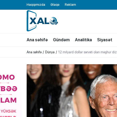
Haqqımızda
Əlaqə
Reklam
XALQ.ONLINE
ONLAYN PLATFORMA
Ana səhifə
Gündəm
Analitika
Siyasət
Ana səhifə
Dünya
12 milyard dollar sərvəti olan məşhur diz