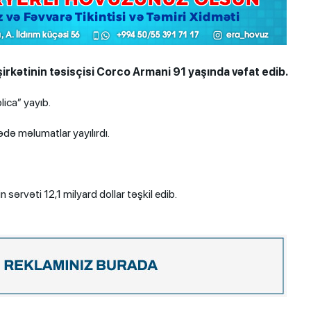
irkətinin təsisçisi​ Corco Armani 91 yaşında vəfat edib.
ica” yayıb.
də məlumatlar yayılırdı.
 sərvəti 12,1 milyard dollar təşkil edib.