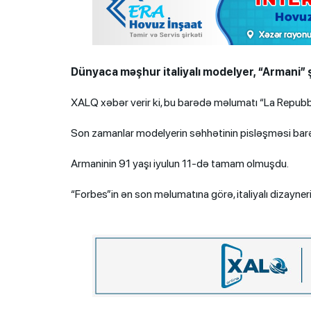
Dünyaca məşhur italiyalı modelyer, “Armani” ş
XALQ xəbər verir ki, bu barədə məlumatı “La Repubbl
Son zamanlar modelyerin səhhətinin pisləşməsi barə
Armaninin 91 yaşı iyulun 11-də tamam olmuşdu.
“Forbes”in ən son məlumatına görə, italiyalı dizaynerin