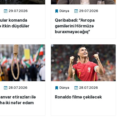
29.07.2026
Dünya
29.07.2026
ne
Xalq.Online
çular komanda
Qəribabadi: “Avropa
ə itkin düşdülər
gəmilərini Hörmüzə
buraxmayacağıq”
28.07.2026
Dünya
28.07.2026
ne
Xalq.Online
anvar etirazları ilə
Ronaldo filmə çəkiləcək
aha iki nəfər edam