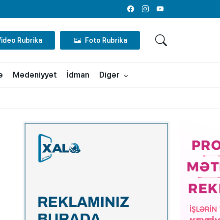
Facebook
Instagram
Youtube
Video Rubrika
Foto Rubrika
ə
Mədəniyyət
İdman
Digər