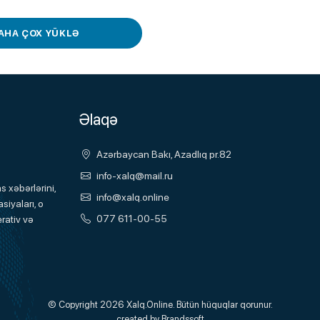
AHA ÇOX YÜKLƏ
Əlaqə
Azərbaycan Bakı, Azadlıq pr.82
info-xalq@mail.ru
 xəbərlərini,
info@xalq.online
siyaları, o
077 611-00-55
rativ və
© Copyright 2026
Xalq.Online
. Bütün hüquqlar qorunur.
created by
Brandssoft